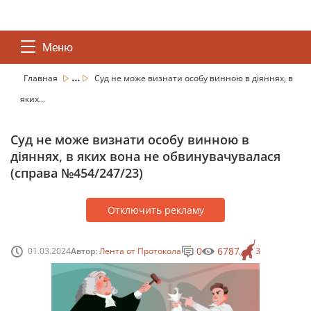
Меню
...
Главная
Суд не може визнати особу винною в діяннях, в
яких...
Суд не може визнати особу винною в
діяннях, в яких вона не обвинувачувалася
(справа №454/247/23)
Отключить рекламу
0
6787
01.03.2024
Автор:
Лента от Протокола
3