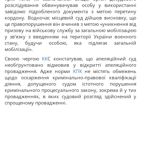
розслідування обвинувачував особу у використанні
завідомо підробленого документа з метою перетину
кордону. Водночас місцевий суд дійшов висновку, що
це правопорушення він вчинив з метою «уникнення від
призову на військову службу за загальною мобілізацією
у зв’язку з введенням на території України воєнного
стану, будучи особою, яка підлягає загальній
мобілізації».
Своєю чергою
КК
С констатував, що апеляційний суд
необґрунтовано відмовив у відкритті апеляційного
провадження. Адже норми
КПК
не містять обмежень
щодо оскарження кримінально-правової кваліфікації
діяння, допущеного судом істотного порушення
кримінального процесуального закону, зокрема й у тих
провадженнях, в яких судовий розгляд здійснений у
спрощеному провадженні.