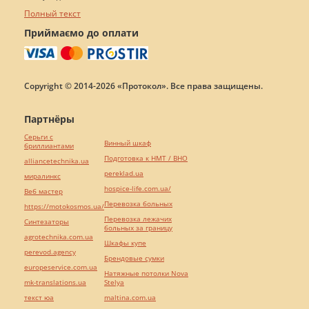
Полный текст
Приймаємо до оплати
Copyright © 2014-2026 «Протокол». Все права защищены.
Партнёры
Серьги с
Винный шкаф
бриллиантами
Подготовка к НМТ / ВНО
alliancetechnika.ua
pereklad.ua
миралинкс
hospice-life.com.ua/
Веб мастер
Перевозка больных
https://motokosmos.ua/
Перевозка лежачих
Синтезаторы
больных за границу
agrotechnika.com.ua
Шкафы купе
perevod.agency
Брендовые сумки
europeservice.com.ua
Натяжные потолки Nova
mk-translations.ua
Stelya
текст юа
maltina.com.ua