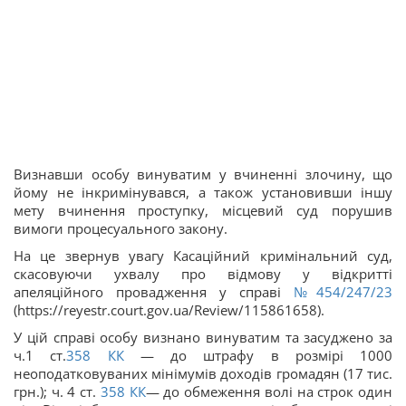
Визнавши особу винуватим у вчиненні злочину, що
йому не інкримінувався, а також установивши іншу
мету вчинення проступку, місцевий суд порушив
вимоги процесуального закону.
На це звернув увагу Касаційний кримінальний суд,
скасовуючи ухвалу про відмову у відкритті
апеляційного провадження у справі
№454/247/23
(https://reyestr.court.gov.ua/Review/115861658).
У цій справі особу визнано винуватим та засуджено за
ч.1 ст.
358
КК
— до штрафу в розмірі 1000
неоподатковуваних мінімумів доходів громадян (17 тис.
грн.); ч. 4 ст.
358
КК
— до обмеження волі на строк один