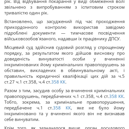
рік. Від відбування покарання у виді обмеження волі
звільнено з випробуванням з іспитовим строком
тривалістю один рік.
Встановлено, що засуджений під час проходження
прикордонного контролю використав завідомо
підроблені документи — тимчасове посвідчення
військовозобов`язаного, надавши їх працівнику ДПСУ.
Місцевий суд здійснив судовий розгляд у спрощеному
порядку, за результатом якого дійшов висновку про
доведеність винуватості особи у вчиненні
інкримінованих йому кримінальних правопорушень за
обставин, викладених в обвинувальному акті, і
правильність юридичної кваліфікації цих дій за ч.5
ст.27 ч.1 ст.358, ч.4 ст.
358
КК
.
Разом з тим, засудив особу за вчинення кримінальних
правопорушень, передбачених ч.1 ст.358, ч.4 ст.
358
КК
.
Тобто, зокрема, за кримінальне правопорушення,
передбачене ч.1 ст.
358
КК
, яке не було йому
інкриміновано та у вчиненні якого він не визнавав
себе винуватим.
Крім того, як зазначалося вище, орган досудового