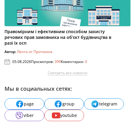
Правомірним і ефективним способом захисту
речових прав замовника на об’єкт будівництва в
разі їх осп
Автор:
Лента от Протокола
05.08.2026
Просмотров:
399
Коментарии:
0
Смотреть все новости
Мы в социальных сетях:
page
group
telegram
viber
youtube