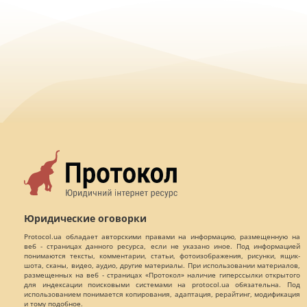
Юридические оговорки
Protocol.ua обладает авторскими правами на информацию, размещенную на
веб - страницах данного ресурса, если не указано иное. Под информацией
понимаются тексты, комментарии, статьи, фотоизображения, рисунки, ящик-
шота, сканы, видео, аудио, другие материалы. При использовании материалов,
размещенных на веб - страницах «Протокол» наличие гиперссылки открытого
для индексации поисковыми системами на protocol.ua обязательна. Под
использованием понимается копирования, адаптация, рерайтинг, модификация
и тому подобное.