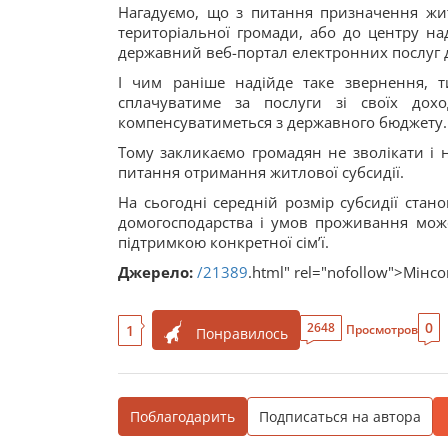
Нагадуємо, що з питання призначення жит
територіальної громади, або до центру н
державний веб-портал електронних послуг д
І чим раніше надійде таке звернення, 
сплачуватиме за послуги зі своїх до
компенсуватиметься з державного бюджету.
Тому закликаємо громадян не зволікати і 
питання отримання житлової субсидії.
На сьогодні середній розмір субсидії стан
домогосподарства і умов проживання може
підтримкою конкретної сім’ї.
Джерело:
/21389
.html" rel="nofollow">Мінс
0
2648
1
Просмотров
Понравилось
Поблагодарить
Подписаться на автора