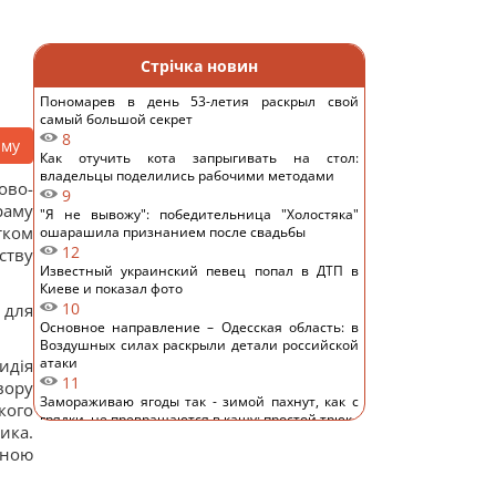
Стрічка новин
Пономарев в день 53-летия раскрыл свой
самый большой секрет
8
аму
Как отучить кота запрыгивать на стол:
владельцы поделились рабочими методами
ово-
9
раму
"Я не вывожу": победительница "Холостяка"
тком
ошарашила признанием после свадьбы
12
ству
Известный украинский певец попал в ДТП в
Киеве и показал фото
10
 для
Основное направление – Одесская область: в
Воздушных силах раскрыли детали российской
атаки
идія
11
вору
Замораживаю ягоды так - зимой пахнут, как с
кого
грядки, не превращаются в кашу: простой трюк
ика.
9
вною
Почему Венера горячее Меркурия, хотя
находится дальше от Солнца: объяснение
ученых