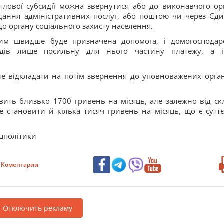
лової субсидії можна звернутися або до виконавчого ор
адання адміністративних послуг, або поштою чи через Єд
о органу соціального захисту населення.
тим швидше буде призначена допомога, і домогосподар
ходів лише посильну для нього частину платежу, а 
не відкладати на потім звернення до уповноважених орган
овить близько 1700 гривень на місяць, але залежно від ск
 становити й кілька тисяч гривень на місяць, що є сутт
оцполітики
Коментарии
Отключить рекламу