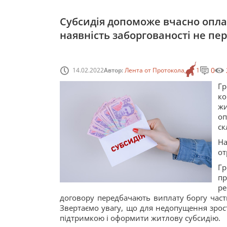
Субсидія допоможе вчасно опла
наявність заборгованості не п
0
14.02.2022
Автор:
Лента от Протокола
1
Г
к
жи
оп
ск
На
от
Г
пр
р
договору передбачають виплату боргу част
Звертаємо увагу, що для недопущення зрос
підтримкою і оформити житлову субсидію.