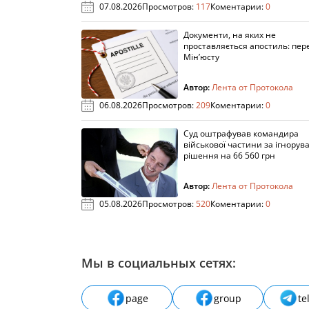
07.08.2026
Просмотров:
117
Коментарии:
0
Документи, на яких не
проставляється апостиль: пере
Мін’юсту
Автор:
Лента от Протокола
06.08.2026
Просмотров:
209
Коментарии:
0
Суд оштрафував командира
військової частини за ігнорув
рішення на 66 560 грн
Автор:
Лента от Протокола
05.08.2026
Просмотров:
520
Коментарии:
0
Мы в социальных сетях:
page
group
te