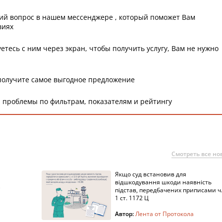
ий вопрос в нашем мессенджере , который поможет Вам
виях
етесь с ним через экран, чтобы получить услугу, Вам не нужно
получите самое выгодное предложение
 проблемы по фильтрам, показателям и рейтингу
Смотреть все но
Якщо суд встановив для
а
відшкодування шкоди наявність
підстав, передбачених приписами ч
1 ст. 1172 Ц
Автор:
Лента от Протокола