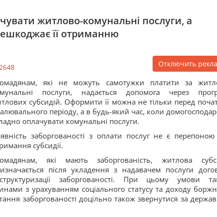
чувати житлово-комунальні послуги, а
ерешкоджає її отриманню
Отключить рекл
2648
ромадянам, які не можуть самотужки платити за житл
омунальні послуги, надається допомога через прог
тлових субсидій. Оформити її можна не тільки перед поча
алювального періоду, а в будь-який час, коли домогосподар
ладно оплачувати комунальні послуги.
явність заборгованості з оплати послуг не є перепоною
римання субсидії.
ромадянам, які мають заборгованість, житлова субс
изначається після укладення з надавачем послуги дого
еструктуризації заборгованості. При цьому умови та
инами з урахуванням соціального статусу та доходу боржн
тання заборгованості доцільно також звернутися за держа