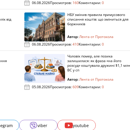
06.08.2026
Просмотров:
160
Коментарии:
0
НБУ змінив правила примусового
лік від
списання коштів: що зміниться для
боржників
Автор:
Лента от Протокола
06.08.2026
Просмотров:
410
Коментарии:
0
Чоловік помер, але позика
ання
залишилася: як фраза «на його
розсуд» коштувала дружині $1,1 млн
ВС у сп
Автор:
Лента от Протокола
05.08.2026
Просмотров:
609
Коментарии:
0
legram
viber
youtube