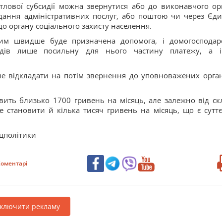
лової субсидії можна звернутися або до виконавчого ор
адання адміністративних послуг, або поштою чи через Єд
о органу соціального захисту населення.
тим швидше буде призначена допомога, і домогосподар
ходів лише посильну для нього частину платежу, а 
не відкладати на потім звернення до уповноважених орган
овить близько 1700 гривень на місяць, але залежно від ск
 становити й кілька тисяч гривень на місяць, що є сутт
оцполітики
оментарі
дключити рекламу