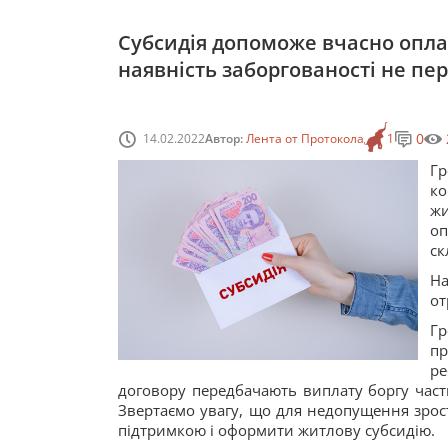
Субсидія допоможе вчасно опла
наявність заборгованості не п
0
14.02.2022
Автор:
Лента от Протокола
1
Г
к
жи
оп
ск
На
от
Г
пр
р
договору передбачають виплату боргу част
Звертаємо увагу, що для недопущення зрос
підтримкою і оформити житлову субсидію.