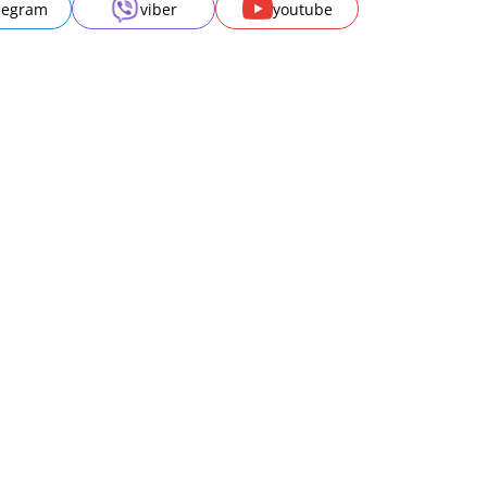
legram
viber
youtube