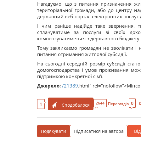
Нагадуємо, що з питання призначення жит
територіальної громади, або до центру н
державний веб-портал електронних послуг д
І чим раніше надійде таке звернення, 
сплачуватиме за послуги зі своїх до
компенсуватиметься з державного бюджету.
Тому закликаємо громадян не зволікати і 
питання отримання житлової субсидії.
На сьогодні середній розмір субсидії стан
домогосподарства і умов проживання може
підтримкою конкретної сім’ї.
Джерело:
/21389
.html" rel="nofollow">Мінс
0
2644
1
Переглядів
К
Сподобалося
Подякувати
Підписатися на автора
Ві