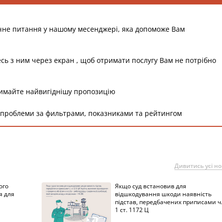
чне питання у нашому месенджері, яка допоможе Вам
есь з ним через екран , щоб отримати послугу Вам не потрібно
римайте найвигіднішу пропозицію
 проблеми за фильтрами, показниками та рейтингом
Дивитись усі н
ого
Якщо суд встановив для
я для
відшкодування шкоди наявність
підстав, передбачених приписами ч
1 ст. 1172 Ц