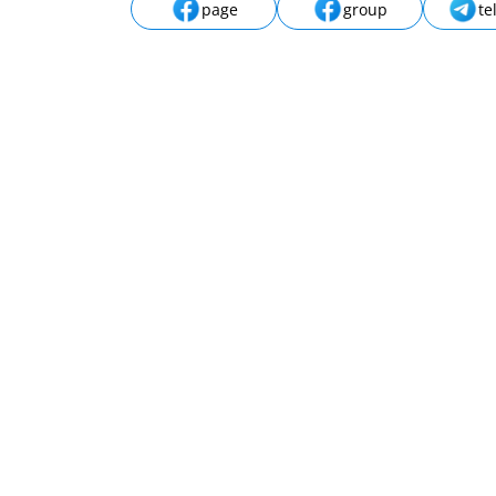
page
group
te