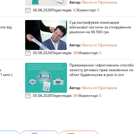
Автор:
Лента от Протокола
06.08.2026
Переглядів:
82
Коментарі:
0
Суд оштрафував командира
лік від
військової частини за ігнорування
рішення на 66 560 грн
Автор:
Лента от Протокола
05.08.2026
Переглядів:
386
Коментарі:
0
Правомірним і ефективним способ
о
захисту речових прав замовника на
1 млн (
об’єкт будівництва в разі їх осп
Автор:
Лента от Протокола
05.08.2026
Переглядів:
384
Коментарі:
0