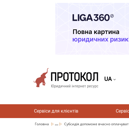
UA
Сервіси для клієнтів
Серві
...
Головна
Субсидія допоможе вчасно оплачуват