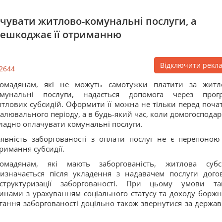
чувати житлово-комунальні послуги, а
ерешкоджає її отриманню
Відключити рекл
2644
ромадянам, які не можуть самотужки платити за житл
омунальні послуги, надається допомога через прог
тлових субсидій. Оформити її можна не тільки перед поча
алювального періоду, а в будь-який час, коли домогосподар
ладно оплачувати комунальні послуги.
явність заборгованості з оплати послуг не є перепоною
римання субсидії.
ромадянам, які мають заборгованість, житлова субс
изначається після укладення з надавачем послуги дого
еструктуризації заборгованості. При цьому умови та
инами з урахуванням соціального статусу та доходу боржн
тання заборгованості доцільно також звернутися за держа