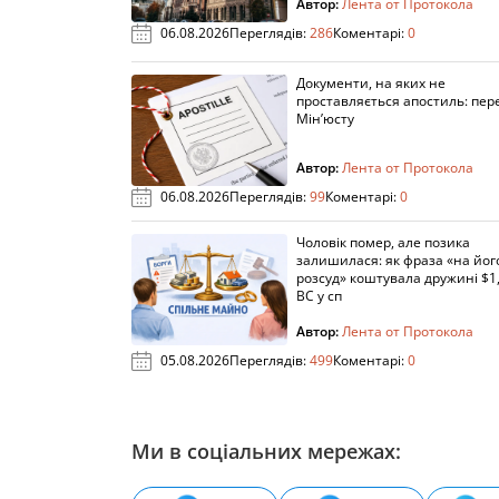
Автор:
Лента от Протокола
06.08.2026
Переглядів:
286
Коментарі:
0
Документи, на яких не
проставляється апостиль: пере
Мін’юсту
Автор:
Лента от Протокола
06.08.2026
Переглядів:
99
Коментарі:
0
Чоловік помер, але позика
залишилася: як фраза «на йог
розсуд» коштувала дружині $1,
ВС у сп
Автор:
Лента от Протокола
05.08.2026
Переглядів:
499
Коментарі:
0
Ми в соціальних мережах: