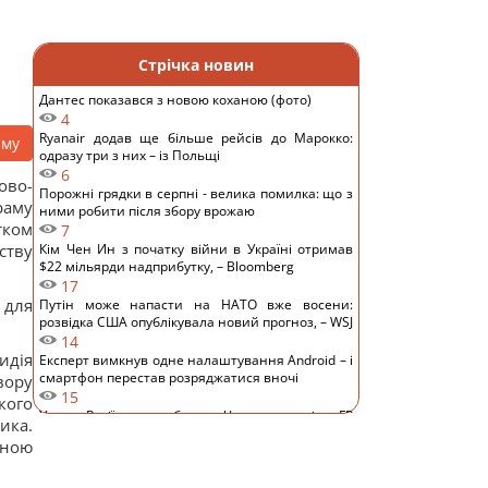
Стрічка новин
Дантес показався з новою коханою (фото)
4
Ryanair додав ще більше рейсів до Марокко:
аму
одразу три з них – із Польщі
6
ово-
Порожні грядки в серпні - велика помилка: що з
раму
ними робити після збору врожаю
тком
7
ству
Кім Чен Ин з початку війни в Україні отримав
$22 мільярди надприбутку, – Bloomberg
17
 для
Путін може напасти на НАТО вже восени:
розвідка США опублікувала новий прогноз, – WSJ
14
идія
Експерт вимкнув одне налаштування Android – і
смартфон перестав розряджатися вночі
вору
15
кого
Удари Росії по кораблях у Чорному морі: у FP
ика.
розкрили наслідки
вною
15
У чому полягає користь волоських горіхів для