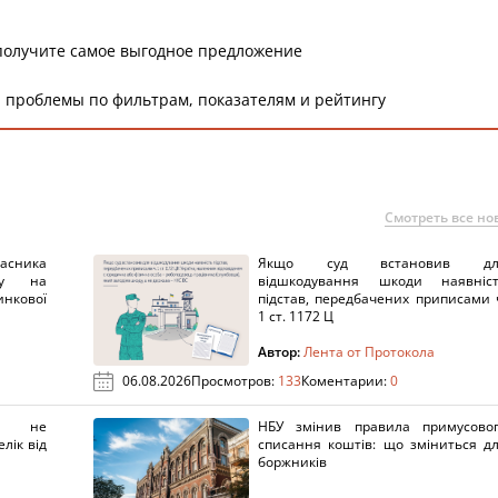
получите самое выгодное предложение
 проблемы по фильтрам, показателям и рейтингу
Смотреть все но
ника
Якщо суд встановив дл
нку на
відшкодування шкоди наявніс
нкової
підстав, передбачених приписами 
1 ст. 1172 Ц
Автор:
Лента от Протокола
06.08.2026
Просмотров:
133
Коментарии:
0
х не
НБУ змінив правила примусово
лік від
списання коштів: що зміниться д
боржників