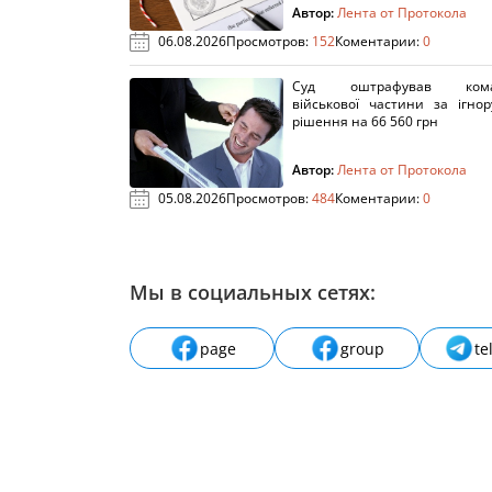
Автор:
Лента от Протокола
06.08.2026
Просмотров:
152
Коментарии:
0
Суд оштрафував кома
військової частини за ігно
рішення на 66 560 грн
Автор:
Лента от Протокола
05.08.2026
Просмотров:
484
Коментарии:
0
Мы в социальных сетях:
page
group
te