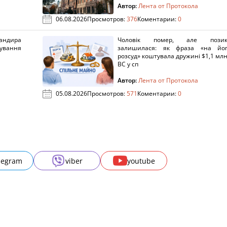
Автор:
Лента от Протокола
06.08.2026
Просмотров:
376
Коментарии:
0
ндира
Чоловік помер, але позик
рування
залишилася: як фраза «на йо
розсуд» коштувала дружині $1,1 млн
ВС у сп
Автор:
Лента от Протокола
05.08.2026
Просмотров:
571
Коментарии:
0
legram
viber
youtube