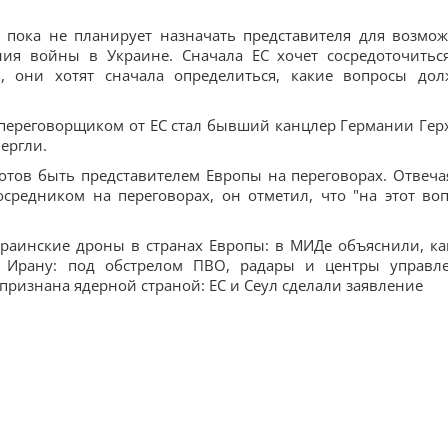
 пока не планирует назначать представителя для возмо
ния войны в Украине. Сначала ЕС хочет сосредоточитьс
ть, они хотят сначала определиться, какие вопросы до
 переговорщиком от ЕС стал бывший канцлер Германии Гер
ергли.
готов быть представителем Европы на переговорах. Отвеча
средником на переговорах, он отметил, что "на этот воп
краинские дроны в странах Европы: в МИДе объяснили, ка
 Ирану: под обстрелом ПВО, радары и центры управл
признана ядерной страной: ЕС и Сеул сделали заявление