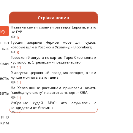
Стрічка новин
Названа самая сильная разведка Европы, и это
аму
не ГУР
5
ы на
Турция закрыла Черное море для судов,
которые шли в Россию и Украину, - Bloomberg
 как
8
Гороскоп 9 августа по картам Таро: Скорпионам
- усталость, Стрельцам - предательство
лями
11
9 августа: церковный праздник сегодня, о чем
лучше молчать в этот день
есть
11
На Херсонщине россиянам приказали начать
вать
"свободную охоту" на автотранспорт, – ОВА
11
Избрание судей МУС: что случилось с
кандидатом от Украины
15
 и в
ИИ научился создавать жизнеспособные
ским
вирусы, не существовавшие в природе, – NYT
13
.