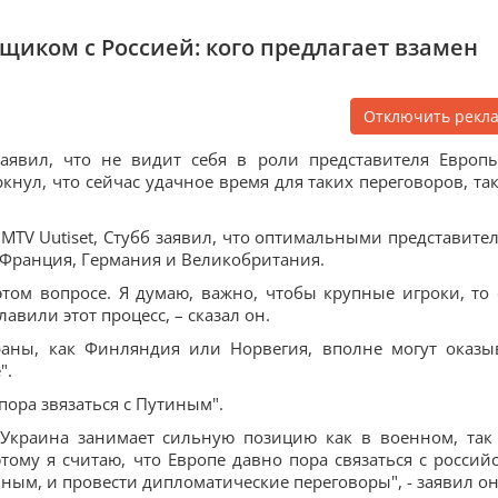
рщиком с Россией: кого предлагает взамен
Отключить рекл
аявил, что не видит себя в роли представителя Европ
кнул, что сейчас удачное время для таких переговоров, так
MTV Uutiset, Стубб заявил, что оптимальными представите
- Франция, Германия и Великобритания.
том вопросе. Я думаю, важно, чтобы крупные игроки, то 
вили этот процесс, – сказал он.
раны, как Финляндия или Норвегия, вполне могут оказы
".
пора звязаться с Путиным".
 Украина занимает сильную позицию как в военном, так
ому я считаю, что Европе давно пора связаться с россий
иным, и провести дипломатические переговоры", - заявил он