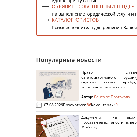
идти к юристу в офис
ОБЪЯВИТЕ СОБСТВЕННЫЙ ТЕНДЕР
На выполнение юридической услуги и 
КАТАЛОГ ЮРИСТОВ
Поиск исполнителя для решения Вашей
Популярные новости
Право співвлас
багатоквартирного буди
судовий захист прибуди
території не залежить в
Автор:
Лента от Протокола
07.08.2026
Просмотров:
86
Коментарии:
0
Документи, на яки
проставляється апостиль: пере
Мін’юсту