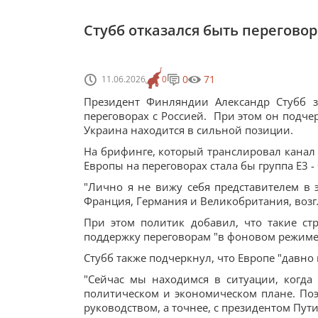
Стубб отказался быть перегово
0
71
11.06.2026
0
Президент Финляндии Александр Стубб з
переговорах с Россией. При этом он подчер
Украина находится в сильной позиции.
На брифинге, который транслировал канал 
Европы на переговорах стала бы группа E3 
"Лично я не вижу себя представителем в э
Франция, Германия и Великобритания, возгла
При этом политик добавил, что такие ст
поддержку переговорам "в фоновом режиме
Стубб также подчеркнул, что Европе "давно 
"Сейчас мы находимся в ситуации, когда
политическом и экономическом плане. Поэт
руководством, а точнее, с президентом Пут