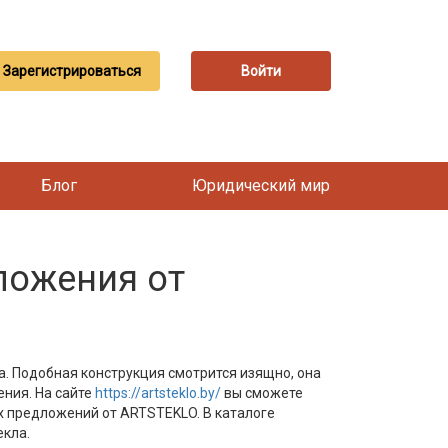
Зарегистрироваться
Войти
Блог
Юридический мир
ложения от
а. Подобная конструкция смотрится изящно, она
ения. На сайте
https://artsteklo.by/
вы сможете
х предложений от ARTSTEKLO. В каталоге
екла. ⠀