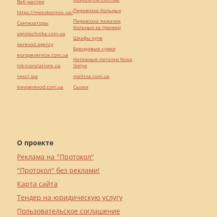
Веб мастер
Перевозка больных
https://motokosmos.ua/
Перевозка лежачих
Синтезаторы
больных за границу
agrotechnika.com.ua
Шкафы купе
perevod.agency
Брендовые сумки
europeservice.com.ua
Натяжные потолки Nova
mk-translations.ua
Stelya
текст юа
maltina.com.ua
kievperevod.com.ua
Cылки
О проекте
Реклама на "Протокол"
"Протокол" без реклами!
Карта сайта
Тендер на юридическую услугу
Пользовательское соглашение