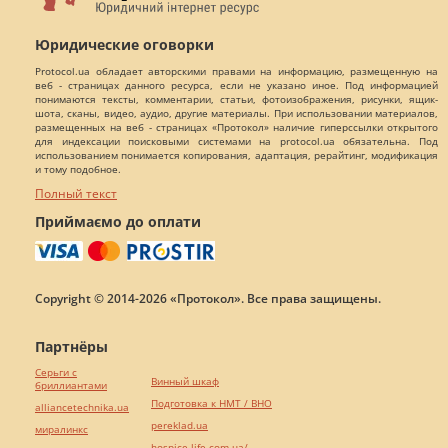
Юридические оговорки
Protocol.ua обладает авторскими правами на информацию, размещенную на
веб - страницах данного ресурса, если не указано иное. Под информацией
понимаются тексты, комментарии, статьи, фотоизображения, рисунки, ящик-
шота, сканы, видео, аудио, другие материалы. При использовании материалов,
размещенных на веб - страницах «Протокол» наличие гиперссылки открытого
для индексации поисковыми системами на protocol.ua обязательна. Под
использованием понимается копирования, адаптация, рерайтинг, модификация
и тому подобное.
Полный текст
Приймаємо до оплати
Copyright © 2014-2026 «Протокол». Все права защищены.
Партнёры
Серьги с
Винный шкаф
бриллиантами
Подготовка к НМТ / ВНО
alliancetechnika.ua
pereklad.ua
миралинкс
hospice-life.com.ua/