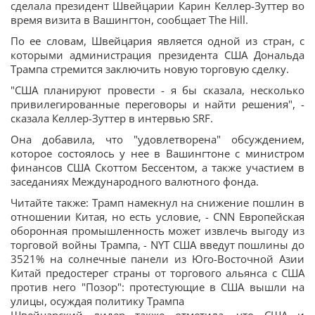
сделала президент Швейцарии Карин Келлер-Зуттер во
время визита в Вашингтон, сообщает The Hill.
По ее словам, Швейцария является одной из стран, с
которыми администрация президента США Дональда
Трампа стремится заключить новую торговую сделку.
"США планируют провести - я бы сказала, несколько
привилегированные переговоры и найти решения", -
сказала Келлер-Зуттер в интервью SRF.
Она добавила, что "удовлетворена" обсуждением,
которое состоялось у нее в Вашингтоне с министром
финансов США Скоттом Бессентом, а также участием в
заседаниях Международного валютного фонда.
Читайте также: Трамп намекнул на снижение пошлин в
отношении Китая, но есть условие, - CNN Европейская
оборонная промышленность может извлечь выгоду из
торговой войны Трампа, - NYT США введут пошлины до
3521% на солнечные панели из Юго-Восточной Азии
Китай предостерег страны от торгового альянса с США
против него "Позор": протестующие в США вышли на
улицы, осуждая политику Трампа