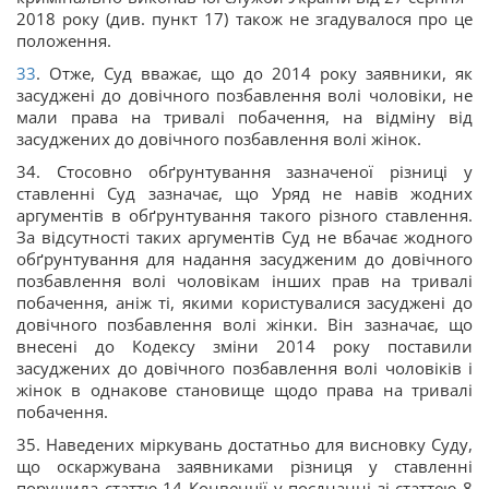
2018 року (див. пункт 17) також не згадувалося про це
положення.
33
. Отже, Суд вважає, що до 2014 року заявники, як
засуджені до довічного позбавлення волі чоловіки, не
мали права на тривалі побачення, на відміну від
засуджених до довічного позбавлення волі жінок.
34. Стосовно обґрунтування зазначеної різниці у
ставленні Суд зазначає, що Уряд не навів жодних
аргументів в обґрунтування такого різного ставлення.
За відсутності таких аргументів Суд не вбачає жодного
обґрунтування для надання засудженим до довічного
позбавлення волі чоловікам інших прав на тривалі
побачення, аніж ті, якими користувалися засуджені до
довічного позбавлення волі жінки. Він зазначає, що
внесені до Кодексу зміни 2014 року поставили
засуджених до довічного позбавлення волі чоловіків і
жінок в однакове становище щодо права на тривалі
побачення.
35. Наведених міркувань достатньо для висновку Суду,
що оскаржувана заявниками різниця у ставленні
порушила статтю 14 Конвенції у поєднанні зі статтею 8