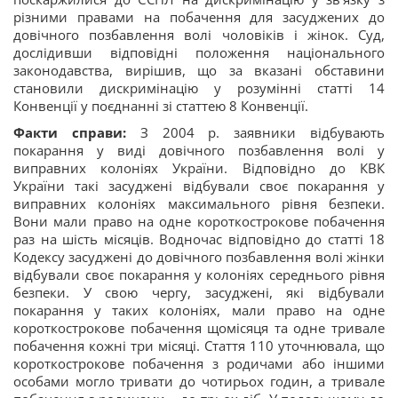
різними правами на побачення для засуджених до
довічного позбавлення волі чоловіків і жінок. Суд,
дослідивши відповідні положення національного
законодавства, вирішив, що за вказані обставини
становили дискримінацію у розумінні статті 14
Конвенції у поєднанні зі статтею 8 Конвенції.
Факти справи:
З 2004 р. заявники відбувають
покарання у виді довічного позбавлення волі у
виправних колоніях України. Відповідно до КВК
України такі засуджені відбували своє покарання у
виправних колоніях максимального рівня безпеки.
Вони мали право на одне короткострокове побачення
раз на шість місяців. Водночас відповідно до статті 18
Кодексу засуджені до довічного позбавлення волі жінки
відбували своє покарання у колоніях середнього рівня
безпеки. У свою чергу, засуджені, які відбували
покарання у таких колоніях, мали право на одне
короткострокове побачення щомісяця та одне тривале
побачення кожні три місяці. Стаття 110 уточнювала, що
короткострокове побачення з родичами або іншими
особами могло тривати до чотирьох годин, а тривале