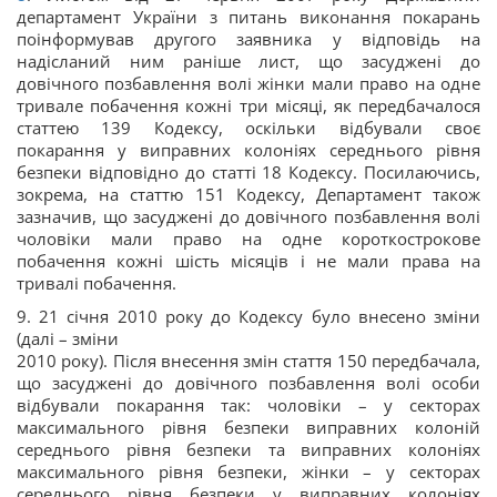
департамент України з питань виконання покарань
поінформував другого заявника у відповідь на
надісланий ним раніше лист, що засуджені до
довічного позбавлення волі жінки мали право на одне
тривале побачення кожні три місяці, як передбачалося
статтею 139 Кодексу, оскільки відбували своє
покарання у виправних колоніях середнього рівня
безпеки відповідно до статті 18 Кодексу. Посилаючись,
зокрема, на статтю 151 Кодексу, Департамент також
зазначив, що засуджені до довічного позбавлення волі
чоловіки мали право на одне короткострокове
побачення кожні шість місяців і не мали права на
тривалі побачення.
9. 21 січня 2010 року до Кодексу було внесено зміни
(далі – зміни
2010 року). Після внесення змін стаття 150 передбачала,
що засуджені до довічного позбавлення волі особи
відбували покарання так: чоловіки – у секторах
максимального рівня безпеки виправних колоній
середнього рівня безпеки та виправних колоніях
максимального рівня безпеки, жінки – у секторах
середнього рівня безпеки у виправних колоніях