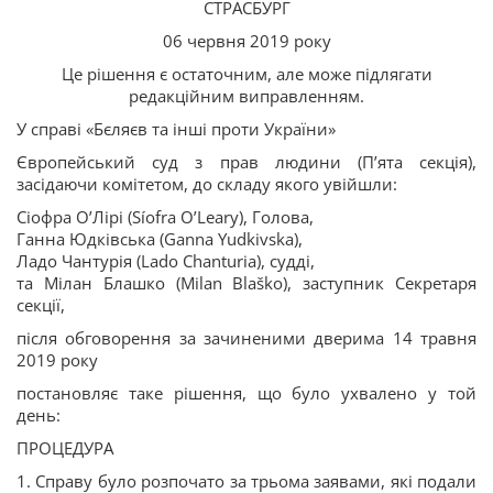
СТРАСБУРГ
06 червня 2019 року
Це рішення є остаточним, але може підлягати
редакційним виправленням.
У справі «Бєляєв та інші проти України»
Європейський суд з прав людини (П’ята секція),
засідаючи комітетом, до складу якого увійшли:
Сіофра О’Лірі (Síofra O’Leary), Голова,
Ганна Юдківська (Ganna Yudkivska),
Ладо Чантурія (Lado Chanturia), судді,
та Мілан Блашко (Milan Blaško), заступник Секретаря
секції,
після обговорення за зачиненими дверима 14 травня
2019 року
постановляє таке рішення, що було ухвалено у той
день:
ПРОЦЕДУРА
1. Справу було розпочато за трьома заявами, які подали