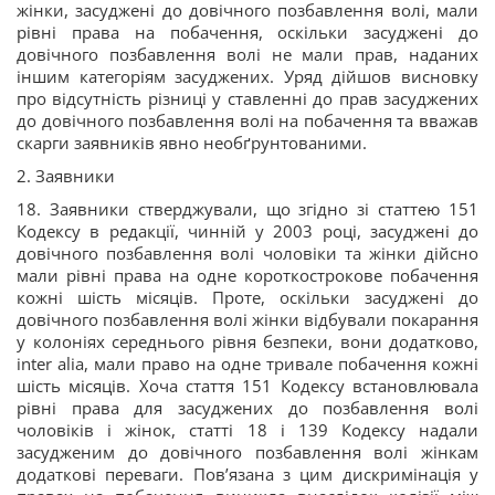
жінки, засуджені до довічного позбавлення волі, мали
рівні права на побачення, оскільки засуджені до
довічного позбавлення волі не мали прав, наданих
іншим категоріям засуджених. Уряд дійшов висновку
про відсутність різниці у ставленні до прав засуджених
до довічного позбавлення волі на побачення та вважав
скарги заявників явно необґрунтованими.
2. Заявники
18. Заявники стверджували, що згідно зі статтею 151
Кодексу в редакції, чинній у 2003 році, засуджені до
довічного позбавлення волі чоловіки та жінки дійсно
мали рівні права на одне короткострокове побачення
кожні шість місяців. Проте, оскільки засуджені до
довічного позбавлення волі жінки відбували покарання
у колоніях середнього рівня безпеки, вони додатково,
inter alia, мали право на одне тривале побачення кожні
шість місяців. Хоча стаття 151 Кодексу встановлювала
рівні права для засуджених до позбавлення волі
чоловіків і жінок, статті 18 і 139 Кодексу надали
засудженим до довічного позбавлення волі жінкам
додаткові переваги. Пов’язана з цим дискримінація у