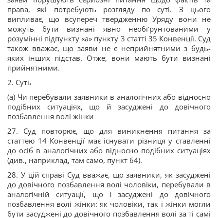
права, які потребують розгляду по суті. З цього
випливає, що всупереч твердженню Уряду вони не
можуть бути визнані явно необґрунтованими у
розумінні підпункту «а» пункту 3 статті 35 Конвенції. Суд
також вважає, що заяви не є неприйнятними з будь-
яких інших підстав. Отже, вони мають бути визнані
прийнятними.
2. Суть
(a) Чи перебували заявники в аналогічних або відносно
подібних ситуаціях, що й засуджені до довічного
позбавлення волі жінки
27. Суд повторює, що для виникнення питання за
статтею 14 Конвенції має існувати різниця у ставленні
до осіб в аналогічних або відносно подібних ситуаціях
(див., наприклад, там само, пункт 64).
28. У цій справі Суд вважає, що заявники, як засуджені
до довічного позбавлення волі чоловіки, перебували в
аналогічній ситуації, що і засуджені до довічного
позбавлення волі жінки: як чоловіки, так і жінки могли
бути засуджені до довічного позбавлення волі за ті самі