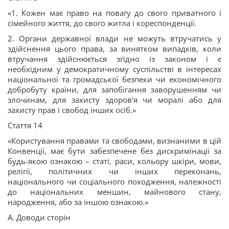
«1. Кожен має право на повагу до свого приватного і
сімейного життя, до свого житла і кореспонденції.
2. Органи державної влади не можуть втручатись у
здійснення цього права, за винятком випадків, коли
втручання здійснюється згідно із законом і є
необхідним у демократичному суспільстві в інтересах
національної та громадської безпеки чи економічного
добробуту країни, для запобігання заворушенням чи
злочинам, для захисту здоров’я чи моралі або для
захисту прав і свобод інших осіб.»
Стаття 14
«Користування правами та свободами, визнаними в цій
Конвенції, має бути забезпечене без дискримінації за
будь-якою ознакою – статі, раси, кольору шкіри, мови,
релігії, політичних чи інших переконань,
національного чи соціального походження, належності
до національних меншин, майнового стану,
народження, або за іншою ознакою.»
A. Доводи сторін