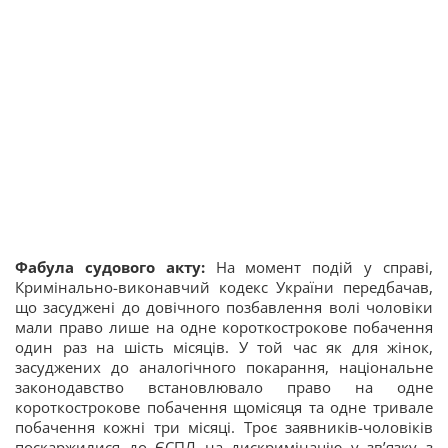
Фабула судового акту:
На момент подій у справі,
Кримінально-виконавчий кодекс України передбачав,
що засуджені до довічного позбавлення волі чоловіки
мали право лише на одне короткострокове побачення
один раз на шість місяців. У той час як для жінок,
засуджених до аналогічного покарання, національне
законодавство встановлювало право на одне
короткострокове побачення щомісяця та одне тривале
побачення кожні три місяці. Троє заявників-чоловіків
поскаржилися до ЄСПЛ на дискримінацію у зв’язку з