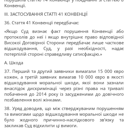
Конвенції.
III. ЗАСТОСУВАННЯ СТАТТІ 41 КОНВЕНЦІЇ
36. Стаття 41 Конвенції передбачає:
«Якщо Суд визнає факт порушення Конвенції або
протоколів до неї і якщо внутрішнє право відповідної
Високої Договірної Сторони передбачає лише часткове
відшкодування, Суд, у разі необхідності, надає
потерпілій стороні справедливу сатисфакцію.»
A. Шкода
37. Перший та другий заявники вимагали 15 000 євро
кожен, а третій заявник вимагав 10 000 євро в якості
відшкодування моральної шкоди, якої вони зазнали
внаслідок дискримінації через різні права на тривалі
побачення до 2014 року із засудженими до довічного
позбавлення волі жінками.
38. Уряд доводив, що між стверджуваним порушенням
та вимогами щодо відшкодування моральної шкоди не
було жодного причинно-наслідкового зв’язку та
закликав Суд відхилити ці вимоги.