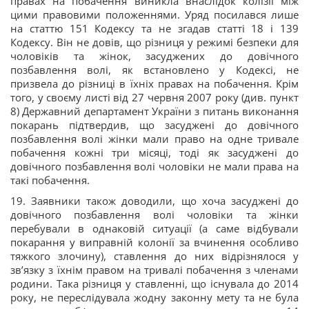
правах на побачення виникла внаслідок колізії між
цими правовими положеннями. Уряд посилався лише
на статтю 151 Кодексу та не згадав статті 18 і 139
Кодексу. Він не довів, що різниця у режимі безпеки для
чоловіків та жінок, засуджених до довічного
позбавлення волі, як встановлено у Кодексі, не
призвела до різниці в їхніх правах на побачення. Крім
того, у своєму листі від 27 червня 2007 року (див. пункт
8) Державний департамент України з питань виконання
покарань підтвердив, що засуджені до довічного
позбавлення волі жінки мали право на одне тривале
побачення кожні три місяці, тоді як засуджені до
довічного позбавлення волі чоловіки не мали права на
такі побачення.
19. Заявники також доводили, що хоча засуджені до
довічного позбавлення волі чоловіки та жінки
перебували в однаковій ситуації (а саме відбували
покарання у виправній колонії за вчинення особливо
тяжкого злочину), ставлення до них відрізнялося у
зв’язку з їхнім правом на тривалі побачення з членами
родини. Така різниця у ставленні, що існувала до 2014
року, не переслідувала жодну законну мету та не була