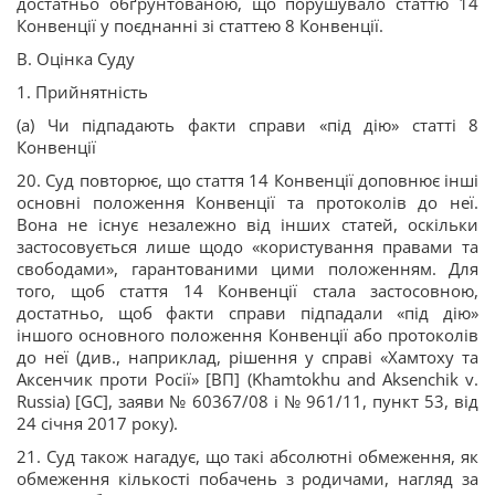
достатньо обґрунтованою, що порушувало статтю 14
Конвенції у поєднанні зі статтею 8 Конвенції.
B. Оцінка Суду
1. Прийнятність
(a) Чи підпадають факти справи «під дію» статті 8
Конвенції
20. Суд повторює, що стаття 14 Конвенції доповнює інші
основні положення Конвенції та протоколів до неї.
Вона не існує незалежно від інших статей, оскільки
застосовується лише щодо «користування правами та
свободами», гарантованими цими положенням. Для
того, щоб стаття 14 Конвенції стала застосовною,
достатньо, щоб факти справи підпадали «під дію»
іншого основного положення Конвенції або протоколів
до неї (див., наприклад, рішення у справі «Хамтоху та
Аксенчик проти Росії» [ВП] (Khamtokhu and Aksenchik v.
Russia) [GC], заяви № 60367/08 і № 961/11, пункт 53, від
24 січня 2017 року).
21. Суд також нагадує, що такі абсолютні обмеження, як
обмеження кількості побачень з родичами, нагляд за