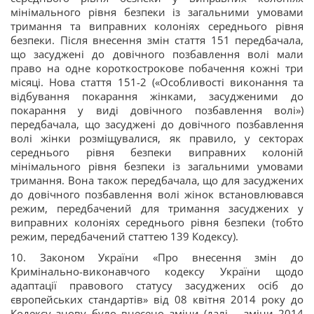
мінімального рівня безпеки із загальними умовами
тримання та виправних колоніях середнього рівня
безпеки. Після внесення змін стаття 151 передбачала,
що засуджені до довічного позбавлення волі мали
право на одне короткострокове побачення кожні три
місяці. Нова стаття 151-2 («Особливості виконання та
відбування покарання жінками, засудженими до
покарання у виді довічного позбавлення волі»)
передбачала, що засуджені до довічного позбавлення
волі жінки розміщувалися, як правило, у секторах
середнього рівня безпеки виправних колоній
мінімального рівня безпеки із загальними умовами
тримання. Вона також передбачала, що для засуджених
до довічного позбавлення волі жінок встановлювався
режим, передбачений для тримання засуджених у
виправних колоніях середнього рівня безпеки (тобто
режим, передбачений статтею 139 Кодексу).
10. Законом України «Про внесення змін до
Кримінально-виконавчого кодексу України щодо
адаптації правового статусу засуджених осіб до
європейських стандартів» від 08 квітня 2014 року до
Кодексу знову було внесено зміни (далі – зміни 2014