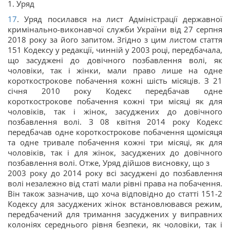
1. Уряд
17
. Уряд посилався на лист Адміністрації державної
кримінально-виконавчої служби України від 27 серпня
2018 року за його запитом. Згідно з цим листом стаття
151 Кодексу у редакції, чинній у 2003 році, передбачала,
що засуджені до довічного позбавлення волі, як
чоловіки, так і жінки, мали право лише на одне
короткострокове побачення кожні шість місяців. З 21
січня 2010 року Кодекс передбачав одне
короткострокове побачення кожні три місяці як для
чоловіків, так і жінок, засуджених до довічного
позбавлення волі. З 08 квітня 2014 року Кодекс
передбачав одне короткострокове побачення щомісяця
та одне тривале побачення кожні три місяці, як для
чоловіків, так і для жінок, засуджених до довічного
позбавлення волі. Отже, Уряд дійшов висновку, що з
2003 року до 2014 року всі засуджені до позбавлення
волі незалежно від статі мали рівні права на побачення.
Він також зазначив, що хоча відповідно до статті 151-2
Кодексу для засуджених жінок встановлювався режим,
передбачений для тримання засуджених у виправних
колоніях середнього рівня безпеки, як чоловіки, так і