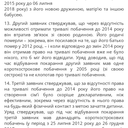
2015 року до 06 липня
2018 року) з його новою дружиною, матір’ю та іншою
бабусею.
13. Другий заявник стверджував, що через відсутність
можливості отримати тривалі побачення до 2014 року
він втратив зв’язок зі своєю родиною. Його родичі
померли – зокрема, він посилався на те, що його батько
помер у 2012 році, – і коли відповідно до змін 2014 року
він отримав право на тривалі побачення вже не було
нікого, хто б міг його відвідати. Уряд доводив, що під
час відбування покарання другий заявник мав одне
короткострокове побачення у 2005 році (зі своєю
сестрою) та не клопотав про тривалі побачення.
14. Третій заявник стверджував, що за відсутності права
на тривалі побачення до 2014 року його право на
створення сім’ї було скоріше декларативним, ніж
ефективним, зокрема через відсутність в нього права
на будь-який фізичний контакт з метою зачаття дитини.
Уряд стверджував, що під час відбування покарання
третій заявник мав дванадцять короткострокових
побачень (у період з 25 липня 2012 року до 26 грудня