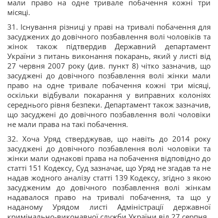
мали право на одне тривале побачення кожні три
місяці.
31. Існування різниці у праві на тривалі побачення для
засуджених до довічного позбавлення волі чоловіків та
жінок також підтвердив Державний департамент
України з питань виконання покарань, який у листі від
27 червня 2007 року (див. пункт 8) чітко зазначив, що
засуджені до довічного позбавлення волі жінки мали
право на одне тривале побачення кожні три місяці,
оскільки відбували покарання у виправних колоніях
середнього рівня безпеки. Департамент також зазначив,
що засуджені до довічного позбавлення волі чоловіки
не мали права на такі побачення.
32. Хоча Уряд стверджував, що навіть до 2014 року
засуджені до довічного позбавлення волі чоловіки та
жінки мали однакові права на побачення відповідно до
статті 151 Кодексу, Суд зазначає, що Уряд не згадав та не
надав жодного аналізу статті 139 Кодексу, згідно з якою
засудженим до довічного позбавлення волі жінкам
надавалося право на тривалі побачення, та що у
наданому Урядом листі Адміністрації державної
кримінально-виконавчої служби України від 27 серпня