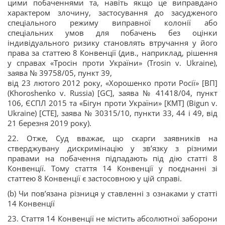
цими побаченнями та, навіть якщо це виправдано
характером злочину, застосування до засудженого
спеціального режиму виправної колонії або
спеціальних умов для побачень без оцінки
індивідуального ризику становлять втручання у його
права за статтею 8 Конвенції (див., наприклад, рішення
у справах «Тросін проти України» (Trosin v. Ukraine),
заява № 39758/05, пункт 39,
від 23 лютого 2012 року, «Хорошенко проти Росії» [ВП]
(Khoroshenko v. Russia) [GC], заява № 41418/04, пункт
106, ЄСПЛ 2015 та «Бігун проти України» [КМТ] (Bigun v.
Ukraine) [CTE], заява № 30315/10, пункти 33, 44 і 49, від
21 березня 2019 року).
22. Отже, Суд вважає, що скарги заявників на
стверджувану дискримінацію у зв’язку з різними
правами на побачення підпадають під дію статті 8
Конвенції. Тому стаття 14 Конвенції у поєднанні зі
статтею 8 Конвенції є застосовною у цій справі.
(b) Чи пов’язана різниця у ставленні з ознаками у статті
14 Конвенції
23. Стаття 14 Конвенції не містить абсолютної заборони