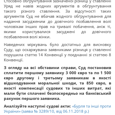
Стосовно обґрунтування зазначеної різниці у ставленні
Уряд не навів жодних аргументів в обґрунтування
такого різного ставлення. За відсутності таких
аргументів Суд не вбачав жодного обґрунтування для
надання засудженим до довічного позбавлення волі
чоловікам інших прав на тривалі побачення, аніж ті,
якими користувалися засуджені до довічного
позбавлення волі жінки.
Наведених міркувань було достатньо для висновку
Суду, що оскаржувана заявниками різниця у ставленні
порушила статтю 14 Конвенції у поєднанні зі статтею 8
Конвенції.
З огляду на всі обставини справи, Суд постановив
сплатити першому заявнику 3 000 євро та по 1 500
євро другому і третьому заявникам в якості
відшкодування моральної шкоди, та 850 євро, в
якості компенсації судових та інших витрат, які
мали бути сплачені безпосередньо на банківський
рахунок першого заявника.
Аналізуйте наступні судові акти:
«Бурля та інші проти
України» (заява № 3289/10, від 06.11.2018 р.)