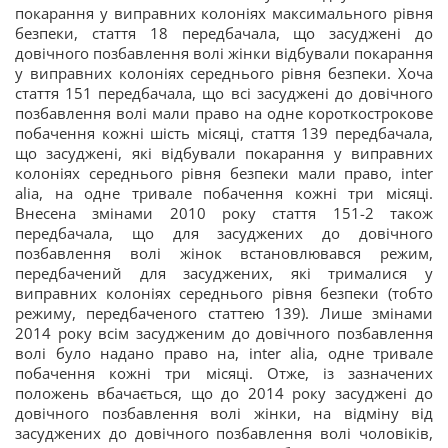
покарання у виправних колоніях максимального рівня
безпеки, стаття 18 передбачала, що засуджені до
довічного позбавлення волі жінки відбували покарання
у виправних колоніях середнього рівня безпеки. Хоча
стаття 151 передбачала, що всі засуджені до довічного
позбавлення волі мали право на одне короткострокове
побачення кожні шість місяці, стаття 139 передбачала,
що засуджені, які відбували покарання у виправних
колоніях середнього рівня безпеки мали право, inter
alia, на одне тривале побачення кожні три місяці.
Внесена змінами 2010 року стаття 151-2 також
передбачала, що для засуджених до довічного
позбавлення волі жінок встановлювався режим,
передбачений для засуджених, які трималися у
виправних колоніях середнього рівня безпеки (тобто
режиму, передбаченого статтею 139). Лише змінами
2014 року всім засудженим до довічного позбавлення
волі було надано право на, inter alia, одне тривале
побачення кожні три місяці. Отже, із зазначених
положень вбачається, що до 2014 року засуджені до
довічного позбавлення волі жінки, на відміну від
засуджених до довічного позбавлення волі чоловіків,