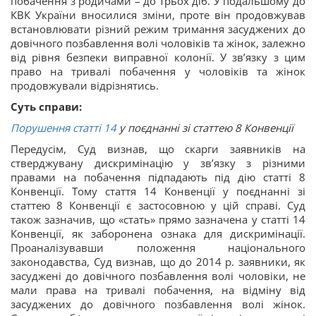
побачення з родичами – до трьох діб. У подальшому до
КВК України вносилися зміни, проте він продовжував
встановлювати різний режим тримання засуджених до
довічного позбавлення волі чоловіків та жінок, залежно
від рівня безпеки виправної колонії. У зв’язку з цим
право на тривалі побачення у чоловіків та жінок
продовжували відрізнятись.
Суть справи:
Порушення статті 14
у поєднанні зі статтею 8 Конвенції
Передусім, Суд визнав, що скарги заявників на
стверджувану дискримінацію у зв’язку з різними
правами на побачення підпадають під дію статті 8
Конвенції. Тому стаття 14 Конвенції у поєднанні зі
статтею 8 Конвенції є застосовною у цій справі. Суд
також зазначив, що «стать» прямо зазначена у статті 14
Конвенції, як заборонена ознака для дискримінації.
Проаналізувавши положення національного
законодавства, Суд визнав, що до 2014 р. заявники, як
засуджені до довічного позбавлення волі чоловіки, не
мали права на тривалі побачення, на відміну від
засуджених до довічного позбавлення волі жінок.