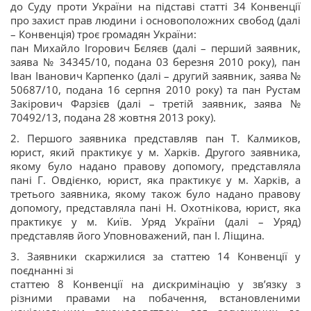
до Суду проти України на підставі статті 34 Конвенції
про захист прав людини і основоположних свобод (далі
– Конвенція) троє громадян України:
пан Михайло Ігорович Бєляєв (далі – перший заявник,
заява № 34345/10, подана 03 березня 2010 року), пан
Іван Іванович Карпенко (далі – другий заявник, заява №
50687/10, подана 16 серпня 2010 року) та пан Рустам
Закірович Фарзієв (далі – третій заявник, заява №
70492/13, подана 28 жовтня 2013 року).
2. Першого заявника представляв пан Т. Калмиков,
юрист, який практикує у м. Харків. Другого заявника,
якому було надано правову допомогу, представляла
пані Г. Овдієнко, юрист, яка практикує у м. Харків, а
третього заявника, якому також було надано правову
допомогу, представляла пані Н. Охотнікова, юрист, яка
практикує у м. Київ. Уряд України (далі – Уряд)
представляв його Уповноважений, пан І. Ліщина.
3. Заявники скаржилися за статтею 14 Конвенції у
поєднанні зі
статтею 8 Конвенції на дискримінацію у зв’язку з
різними правами на побачення, встановленими