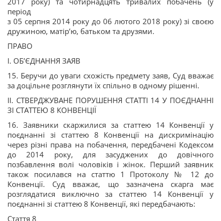
2017 року) та чотирнадцять тривалих побачень (у
період
з 05 серпня 2014 року до 06 лютого 2018 року) зі своєю
дружиною, матір’ю, батьком та друзями.
ПРАВО
I. ОБ’ЄДНАННЯ ЗАЯВ
15. Беручи до уваги схожість предмету заяв, Суд вважає
за доцільне розглянути їх спільно в одному рішенні.
II. СТВЕРДЖУВАНЕ ПОРУШЕННЯ СТАТТІ 14 У ПОЄДНАННІ
ЗІ СТАТТЕЮ 8 КОНВЕНЦІЇ
16. Заявники скаржилися за статтею 14 Конвенції у
поєднанні зі статтею 8 Конвенції на дискримінацію
через різні права на побачення, передбачені Кодексом
до 2014 року, для засуджених до довічного
позбавлення волі чоловіків і жінок. Перший заявник
також посилався на статтю 1 Протоколу № 12 до
Конвенції. Суд вважає, що зазначена скарга має
розглядатися виключно за статтею 14 Конвенції у
поєднанні зі статтею 8 Конвенції, які передбачають:
Стаття 8