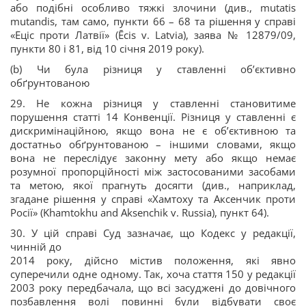
або подібні особливо тяжкі злочини (див., mutatis
mutandis, там само, пункти 66 – 68 та рішення у справі
«Еціс проти Латвії» (Ēcis v. Latvia), заява № 12879/09,
пункти 80 і 81, від 10 січня 2019 року).
(b) Чи була різниця у ставленні об’єктивно
обґрунтованою
29. Не кожна різниця у ставленні становитиме
порушення статті 14 Конвенції. Різниця у ставленні є
дискримінаційною, якщо вона не є об’єктивною та
достатньо обґрунтованою – іншими словами, якщо
вона не переслідує законну мету або якщо немає
розумної пропорційності між застосованими засобами
та метою, якої прагнуть досягти (див., наприклад,
згадане рішення у справі «Хамтоху та Аксенчик проти
Росії» (Khamtokhu and Aksenchik v. Russia), пункт 64).
30. У цій справі Суд зазначає, що Кодекс у редакції,
чинній до
2014 року, дійсно містив положення, які явно
суперечили одне одному. Так, хоча стаття 150 у редакції
2003 року передбачала, що всі засуджені до довічного
позбавлення волі повинні були відбувати своє