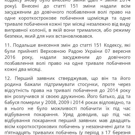
року). Внесені до статті 151 зміни надали всім
засудженим до довічного позбавлення волі право на
одне короткострокове побачення щомісяця та одне
тривале побачення кожні три місяці незалежно від виду
виправної колонії, в якій вони трималися, або режиму
безпеки, який для них встановлювався.
11. Подальше внесення змін до статті 151 Кодексу, які
були прийняті Верховною Радою України 07 вересня
2016 року, надали засудженим до довічного
позбавлення волі право на одне тривале побачення
кожні два місяці.
12. Перший заявник стверджував, що він та його
родина бажали підтримувати стосунки, проте через
відсутність права на тривалі побачення до 2014 року
він розлучився зі своєю дружиною. Його батько, дід та
бабуся померли у 2008, 2009 і 2014 роках відповідно, та
в нього не було можливості побачити їх під час
відбування покарання. Уряд доводив, що під час
відбування покарання перший заявник мав двадцять
вісім короткострокових побачень у незазначені дати та
п’ятнадцять тривалих побачень (у період з 17 березня