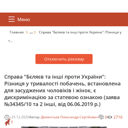
Меню
...
Главная
Справа "Бєляєв та інші проти України": Різниця у
т...
Отключить рекламу
Справа "Бєляєв та інші проти України":
Різниця у тривалості побачень, встановлена
для засуджених чоловіків і жінок, є
дискримінацією за статевою ознакою (заява
№34345/10 та 2 інші, від 06.06.2019 р.)
0
2716
25.12.2020
Автор:
Дементьєв Олександр Сергійович
0