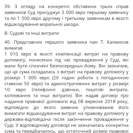
39. З огляду на конкретні обставини трьох справ
заявників Суд присуджує 3 000 євро першому заявнику
та по 1 500 євро другому і третьому заявникам в якості
відшкодування моральної шкоди.
B. Судові та інші витрати
40. Представник першого заявника пан Т. Калмиков
вимагав
1 010 євро в якості компенсації витрат на правову
допомогу, понесених під час провадження у Суді, які
мали бути сплачені безпосередньо йому. Він зазначив,
що ця сума складалась з витрат на правову допомогу у
розмірі 1 000 євро (20 годин роботи з погодинною
ставкою 50 євро) та адміністративних витрат у розмірі
10 євро (телефонні дзвінки, поштові витрати,
копіювання та інші витрати). Він надав договір про
надання правової допомоги від 08 вересня 2018 року,
відповідно до якого заявник уповноважив його
вимагати відшкодування витрат на правову допомогу у
держави-відповідача після закінчення провадження у
Суді. У відповідному договорі не зазначалась конкретна
сума та передбачалось, що остаточний розмір правової