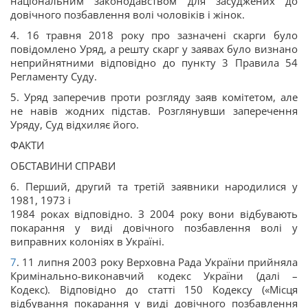
національним законодавством для засуджених до
довічного позбавлення волі чоловіків і жінок.
4. 16 травня 2018 року про зазначені скарги було
повідомлено Уряд, а решту скарг у заявах було визнано
неприйнятними відповідно до пункту 3 Правила 54
Регламенту Суду.
5. Уряд заперечив проти розгляду заяв комітетом, але
не навів жодних підстав. Розглянувши заперечення
Уряду, Суд відхиляє його.
ФАКТИ
ОБСТАВИНИ СПРАВИ
6. Перший, другий та третій заявники народилися у
1981, 1973 і
1984 роках відповідно. З 2004 року вони відбувають
покарання у виді довічного позбавлення волі у
виправних колоніях в Україні.
7
. 11 липня 2003 року Верховна Рада України прийняла
Кримінально-виконавчий кодекс України (далі –
Кодекс). Відповідно до статті 150 Кодексу («Місця
відбування покарання у виді довічного позбавлення