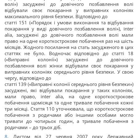
волі») засуджені до довічного позбавлення волі
відбували своє покарання у виправних колоніях
максимального рівня безпеки. Відповідно до
статті 151 («Порядок і умови виконання та відбування
покарання у виді довічного позбавлення волі»), inter
alia, засуджені до довічного позбавлення волі мали
право на одне короткострокове побачення раз на шість
місяців. Жодного посилання на стать засудженого в цих
статтях не було. Водночас відповідно до статті 18
(«Виправні колонії») засуджені до довічного
позбавлення волі жінки відбували своє покарання у
виправних колоніях середнього рівня безпеки. У свою
чергу, відповідно до
статті 139 («Виправні колонії середнього рівня безпеки»)
засуджені, які відбували покарання у таких колоніях,
мали право, inter alia, на одне короткострокове
побачення щомісяця та одне тривале побачення кожні
три місяці. Стаття 110 уточнювала, що короткострокове
побачення з родичами або іншими особами могло
тривати до чотирьох годин, а тривале побачення з
родичами – до трьох діб.
8
. Листом від 27 червня 2007 року Державний