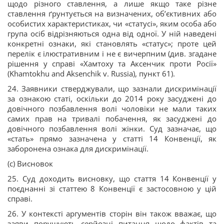
щодо різного ставлення, а лише якщо таке різне
ставлення ґрунтується на визначених, об’єктивних або
особистих характеристиках, чи «статусі», яким особа або
група осіб відрізняються одна від одної. У ній наведені
конкретні ознаки, які становлять «статус»; проте цей
перелік є ілюстративним і не є вичерпним (див. згадане
рішення у справі «Хамтоху та Аксенчик проти Росії»
(Khamtokhu and Aksenchik v. Russia), пункт 61).
24. Заявники стверджували, що зазнали дискримінації
за ознакою статі, оскільки до 2014 року засуджені до
довічного позбавлення волі чоловіки не мали таких
самих прав на тривалі побачення, як засуджені до
довічного позбавлення волі жінки. Суд зазначає, що
«стать» прямо зазначена у статті 14 Конвенції, як
заборонена ознака для дискримінації.
(c) Висновок
25. Суд доходить висновку, що стаття 14 Конвенції у
поєднанні зі статтею 8 Конвенції є застосовною у цій
справі.
26. У контексті аргументів сторін він також вважає, що
заяви порушують серйозні питання щодо фактів та