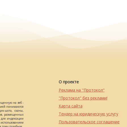
О проекте
Реклама на "Протокол"
"Протокол" без реклами!
ещенную на веб -
Карта сайта
ацией понимаются
ик-шота, сканы,
Тендер на юридическую услугу
ов, размещенных
о для индексации
Пользовательское соглашение
использованием
 тому подобное.