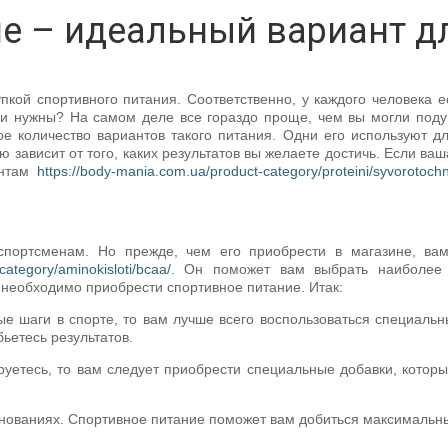
е – идеальный вариант д
кой спортивного питания. Соответственно, у каждого человека 
ни нужны? На самом деле все гораздо проще, чем вы могли поду
е количество вариантов такого питания. Одни его используют д
зависит от того, каких результатов вы желаете достичь. Если ваш
антам
https://body-mania.com.ua/product-category/proteini/syvorotochn
спортсменам. Но прежде, чем его приобрести в магазине, ва
category/aminokisloti/bcaa/
. Он поможет вам выбрать наиболее 
необходимо приобрести спортивное питание. Итак:
е шаги в спорте, то вам лучше всего воспользоваться специаль
ьетесь результатов.
уетесь, то вам следует приобрести специальные добавки, котор
евнованиях. Спортивное питание поможет вам добиться максимальн