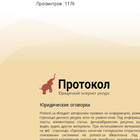
Просмотров :
1176
Юридические оговорки
Protocol.ua обладает авторскими правами на информацию, разм
страницах данного ресурса, если не указано иное. Под информ
тексты, комментарии, статьи, фотоизображения, рисунки, ящ
видео, аудио, другие материалы. При использовании материал
на веб - страницах «Протокол» наличие гиперссылки открытог
поисковыми системами на protocol.ua обязательна. Под 
понимается копирования, адаптация, рерайтинг, модификация и