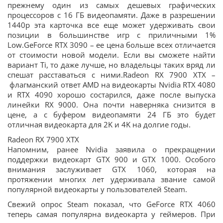
прежнему один из самых дешевых графических
процессоров с 16 ГБ видеопамяти. Даже в разрешении
1440p эта карточка все еще может удерживать свои
позиции в большинстве игр с приличными 1%
Low.GeForce RTX 3090 – ее цена больше всех отличается
от стоимости новой модели. Если вы сможете найти
вариант Ti, то даже лучше, но владельцы таких вряд ли
спешат расставаться с ними.Radeon RX 7900 XTX –
флагманский ответ AMD на видеокарты Nvidia RTX 4080
и RTX 4090 хорошо состарился, даже после выпуска
линейки RX 9000. Она почти наверняка снизится в
цене, а с буфером видеопамяти 24 ГБ это будет
отличная видеокарта для 2K и 4K на долгие годы.
Radeon RX 7900 XTX
Напомним, ранее Nvidia заявила о прекращении
поддержки видеокарт GTX 900 и GTX 1000. Особого
внимания заслуживает GTX 1060, которая на
протяжении многих лет удерживала звание самой
популярной видеокарты у пользователей Steam.
Свежий опрос Steam показал, что GeForce RTX 4060
теперь самая популярна видеокарта у геймеров. При