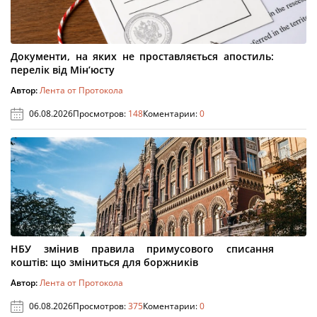
Документи, на яких не проставляється апостиль:
перелік від Мін’юсту
Автор:
Лента от Протокола
06.08.2026
Просмотров:
148
Коментарии:
0
НБУ змінив правила примусового списання
коштів: що зміниться для боржників
Автор:
Лента от Протокола
06.08.2026
Просмотров:
375
Коментарии:
0