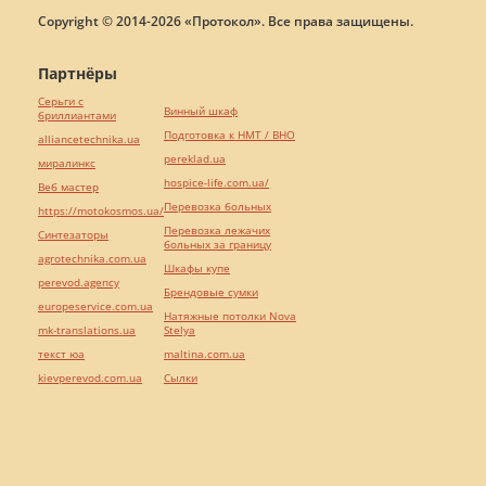
Copyright © 2014-2026 «Протокол». Все права защищены.
Партнёры
Серьги с
Винный шкаф
бриллиантами
Подготовка к НМТ / ВНО
alliancetechnika.ua
pereklad.ua
миралинкс
hospice-life.com.ua/
Веб мастер
Перевозка больных
https://motokosmos.ua/
Перевозка лежачих
Синтезаторы
больных за границу
agrotechnika.com.ua
Шкафы купе
perevod.agency
Брендовые сумки
europeservice.com.ua
Натяжные потолки Nova
mk-translations.ua
Stelya
текст юа
maltina.com.ua
kievperevod.com.ua
Cылки