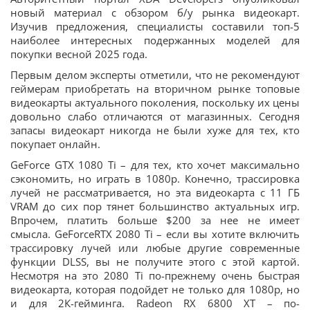
новый материал с обзором б/у рынка видеокарт.
Изучив предложения, специалисты составили топ-5
наиболее интересных подержанных моделей для
покупки весной 2025 года.
Первым делом эксперты отметили, что не рекомендуют
геймерам приобретать на вторичном рынке топовые
видеокарты актуального поколения, поскольку их цены
довольно слабо отличаются от магазинных. Сегодня
запасы видеокарт никогда не были хуже для тех, кто
покупает онлайн.
GeForce GTX 1080 Ti – для тех, кто хочет максимально
сэкономить, но играть в 1080p. Конечно, трассировка
лучей не рассматривается, но эта видеокарта с 11 ГБ
VRAM до сих пор тянет большинство актуальных игр.
Впрочем, платить больше $200 за нее не имеет
смысла. GeForceRTX 2080 Ti – если вы хотите включить
трассировку лучей или любые другие современные
функции DLSS, вы не получите этого с этой картой.
Несмотря на это 2080 Ti по-прежнему очень быстрая
видеокарта, которая подойдет не только для 1080p, но
и для 2К-гейминга. Radeon RX 6800 XT – по-