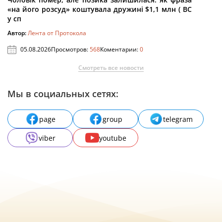
«на його розсуд» коштувала дружині $1,1 млн ( ВС
у сп
Автор:
Лента от Протокола
05.08.2026
Просмотров:
568
Коментарии:
0
Смотреть все новости
Мы в социальных сетях:
page
group
telegram
viber
youtube