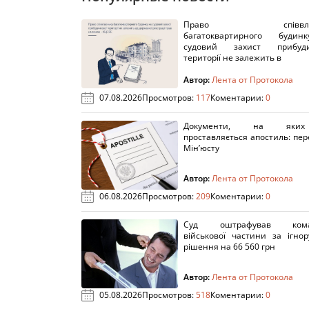
Право співвлас
багатоквартирного буди
судовий захист прибуди
території не залежить в
Автор:
Лента от Протокола
07.08.2026
Просмотров:
117
Коментарии:
0
Документи, на яки
проставляється апостиль: пере
Мін’юсту
Автор:
Лента от Протокола
06.08.2026
Просмотров:
209
Коментарии:
0
Суд оштрафував кома
військової частини за ігно
рішення на 66 560 грн
Автор:
Лента от Протокола
05.08.2026
Просмотров:
518
Коментарии:
0