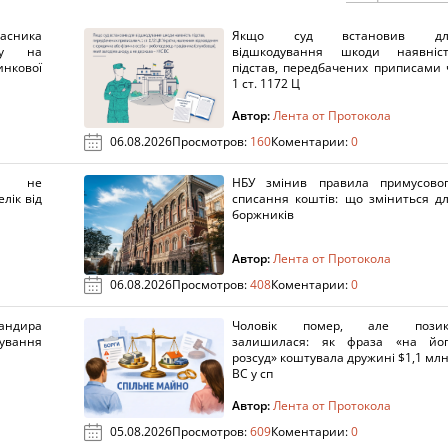
ника
Якщо суд встановив дл
нку на
відшкодування шкоди наявніс
нкової
підстав, передбачених приписами 
1 ст. 1172 Ц
Автор:
Лента от Протокола
06.08.2026
Просмотров:
160
Коментарии:
0
х не
НБУ змінив правила примусово
лік від
списання коштів: що зміниться д
боржників
Автор:
Лента от Протокола
06.08.2026
Просмотров:
408
Коментарии:
0
ндира
Чоловік помер, але позик
рування
залишилася: як фраза «на йо
розсуд» коштувала дружині $1,1 млн
ВС у сп
Автор:
Лента от Протокола
05.08.2026
Просмотров:
609
Коментарии:
0