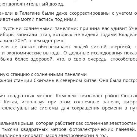
чают дополнительный доход.
анели в Талатане были даже скорректированы с учетом о
ивотные могли пастись под ними.
се пустыни солнечными панелями: причина вас удивит Уч
иборы записали птиц, которых не видели годами Владел
авило 20%": о чем идет речь
ели не только обеспечивают людей чистой энергией, 
 и экономические выгоды. Отдельные исследования показ
была более здоровой, что, в свою очередь, способство
жную станцию с солнечными панелями
ожной станции Сюнъань в северном Китае. Она была постр
яч квадратных метров. Комплекс связывает район Сюнъа
г Китая, используя при этом солнечные панели, цифр
теллектуальные системы для сокращения времени в пу
альная крыша, которая работает как солнечная электростан
 тысячи квадратных метров фотоэлектрических панелей.
миллиона киловатт-часов электроэнергии в год.