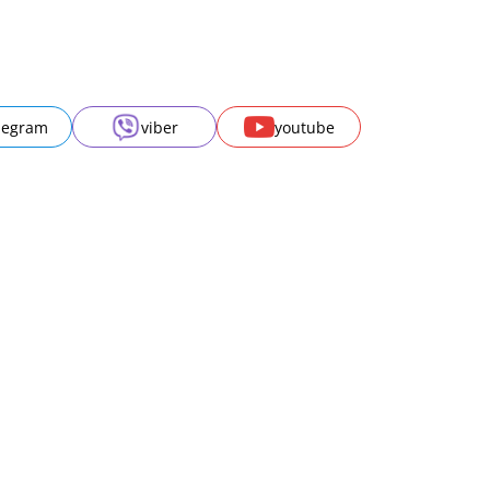
legram
viber
youtube