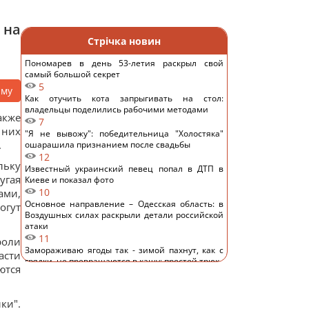
 на
Стрічка новин
Пономарев в день 53-летия раскрыл свой
самый большой секрет
5
аму
Как отучить кота запрыгивать на стол:
владельцы поделились рабочими методами
акже
7
 них
"Я не вывожу": победительница "Холостяка"
.
ошарашила признанием после свадьбы
12
льку
Известный украинский певец попал в ДТП в
угая
Киеве и показал фото
10
ами,
Основное направление – Одесская область: в
огут
Воздушных силах раскрыли детали российской
атаки
11
роли
Замораживаю ягоды так - зимой пахнут, как с
асти
грядки, не превращаются в кашу: простой трюк
ются
9
Почему Венера горячее Меркурия, хотя
находится дальше от Солнца: объяснение
ки".
ученых