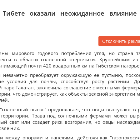
 Тибете оказали неожиданное влияние
Отключить рекл
ны мирового годового потребления угля, но страна т
оекты в области солнечной энергетики. Крупнейшим из
занимающий почти 420 квадратных км на Тибетском нагорье
я незаметно преобразует окружающую ее пустыню, поско
е условия для почвы, способствуя росту растений. Др
й парк Талатан, заключила соглашение с местными фермер
рии, что демонстрирует, как объекты зеленой энергетики м
лей.
"солнечный выпас" предполагает, что овцы выступают в 
у территории. Трава под солнечными фермами может выр
ный свет или создает риск возгорания, но овцы наслажда
озле них.
и между опорами и панелями, действуя как "газонокосил