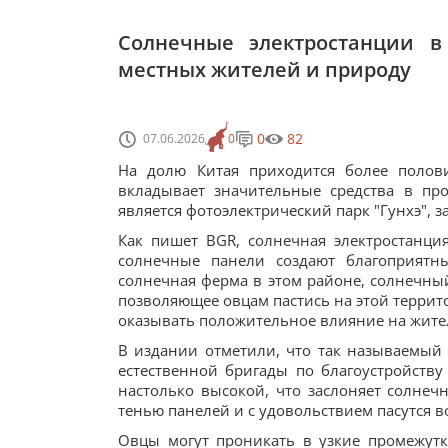
Солнечные электростанции в
местных жителей и природу
0
82
07.06.2026
0
На долю Китая приходится более полови
вкладывает значительные средства в пр
является фотоэлектрический парк "Гунхэ", 
Как пишет BGR, солнечная электростанци
солнечные панели создают благоприятны
солнечная ферма в этом районе, солнечны
позволяющее овцам пастись на этой террито
оказывать положительное влияние на жите
В издании отметили, что так называемый 
естественной бригады по благоустройств
настолько высокой, что заслоняет солнеч
тенью панелей и с удовольствием пасутся в
Овцы могут проникать в узкие промежутк