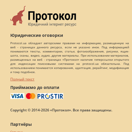
Юридические оговорки
Protocol.ua обладает авторскими правами на информацию, размещенную на
веб - страницах данного ресурса, если не указано иное. Под информацией
понимаются тексты, комментарии, статьи, фотоизображения, рисунки, ящик-
шота, сканы, видео, аудио, другие материалы. При использовании материалов,
размещенных на веб - страницах «Протокол» наличие гиперссылки открытого
для индексации поисковыми системами на protocol.ua обязательна. Под
использованием понимается копирования, адаптация, рерайтинг, модификация
и тому подобное.
Полный текст
Приймаємо до оплати
Copyright © 2014-2026 «Протокол». Все права защищены.
Партнёры
Серьги с