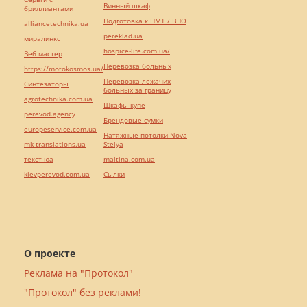
Винный шкаф
бриллиантами
Подготовка к НМТ / ВНО
alliancetechnika.ua
pereklad.ua
миралинкс
hospice-life.com.ua/
Веб мастер
Перевозка больных
https://motokosmos.ua/
Перевозка лежачих
Синтезаторы
больных за границу
agrotechnika.com.ua
Шкафы купе
perevod.agency
Брендовые сумки
europeservice.com.ua
Натяжные потолки Nova
mk-translations.ua
Stelya
текст юа
maltina.com.ua
kievperevod.com.ua
Cылки
О проекте
Реклама на "Протокол"
"Протокол" без реклами!