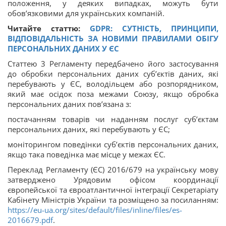
положення, у деяких випадках, можуть бути
обов’язковими для українських компаній.
Читайте статтю:
GDPR: СУТНІСТЬ, ПРИНЦИПИ,
ВІДПОВІДАЛЬНІСТЬ ЗА НОВИМИ ПРАВИЛАМИ ОБІГУ
ПЕРСОНАЛЬНИХ ДАНИХ У ЄС
Статтею 3 Регламенту передбачено його застосування
до обробки персональних даних суб’єктів даних, які
перебувають у ЄС, володільцем або розпорядником,
який має осідок поза межами Союзу, якщо обробка
персональних даних пов’язана з:
постачанням товарів чи наданням послуг суб’єктам
персональних даних, які перебувають у ЄС;
моніторингом поведінки суб’єктів персональних даних,
якщо така поведінка має місце у межах ЄС.
Переклад Регламенту (ЄС) 2016/679 на українську мову
затверджено Урядовим офісом координації
європейської та євроатлантичної інтеграції Секретаріату
Кабінету Міністрів України та розміщено за посиланням:
https://eu-ua.org/sites/default/files/inline/files/es-
2016679.pdf
.