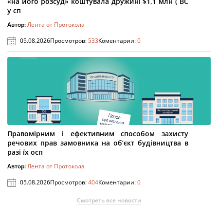
«на його розсуд» коштувала дружині $1,1 млн ( ВС
у сп
Автор:
Лента от Протокола
05.08.2026
Просмотров:
533
Коментарии:
0
Правомірним і ефективним способом захисту
речових прав замовника на об’єкт будівництва в
разі їх осп
Автор:
Лента от Протокола
05.08.2026
Просмотров:
404
Коментарии:
0
Смотреть все новости