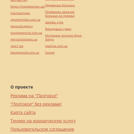
Перевозка больных
https://motokosmos.ua/
Перевозка лежачих
Синтезаторы
больных за границу
agrotechnika.com.ua
Шкафы купе
perevod.agency
Брендовые сумки
europeservice.com.ua
Натяжные потолки Nova
mk-translations.ua
Stelya
текст юа
maltina.com.ua
kievperevod.com.ua
Cылки
О проекте
Реклама на "Протокол"
"Протокол" без реклами!
Карта сайта
Тендер на юридическую услугу
Пользовательское соглашение