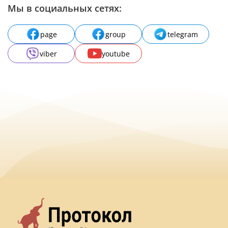
Мы в социальных сетях:
page
group
telegram
viber
youtube