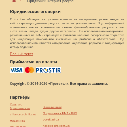
Юридические оговорки
Protocol.ua обладает авторскими правами на информацию, размещенную на
веб - страницах данного ресурса, если не указано иное. Под информацией
понимаются тексты, комментарии, статьи, фотоизображения, рисунки, ящик-
шота, сканы, видео, аудио, другие материалы. При использовании материалов,
размещенных на веб - страницах «Протокол» наличие гиперссылки открытого
для индексации поисковыми системами на protocol.ua обязательна. Под
использованием понимается копирования, адаптация, рерайтинг, модификация
и тому подобное.
Полный текст
Приймаємо до оплати
Copyright © 2014-2026 «Протокол». Все права защищены.
Партнёры
Серьги с
Винный шкаф
бриллиантами
Подготовка к НМТ / ВНО
alliancetechnika.ua
pereklad.ua
миралинкс
hospice-life.com.ua/
Веб мастер