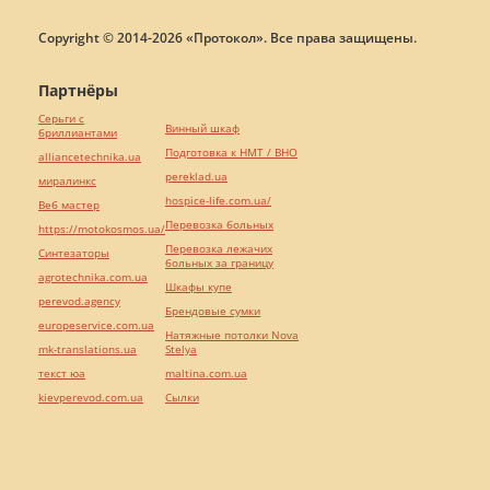
Copyright © 2014-2026 «Протокол». Все права защищены.
Партнёры
Серьги с
Винный шкаф
бриллиантами
Подготовка к НМТ / ВНО
alliancetechnika.ua
pereklad.ua
миралинкс
hospice-life.com.ua/
Веб мастер
Перевозка больных
https://motokosmos.ua/
Перевозка лежачих
Синтезаторы
больных за границу
agrotechnika.com.ua
Шкафы купе
perevod.agency
Брендовые сумки
europeservice.com.ua
Натяжные потолки Nova
mk-translations.ua
Stelya
текст юа
maltina.com.ua
kievperevod.com.ua
Cылки