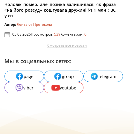
Чоловік помер, але позика залишилася: як фраза
«на його розсуд» коштувала дружині $1,1 млн ( ВС
у сп
Автор:
Лента от Протокола
05.08.2026
Просмотров:
539
Коментарии:
0
Смотреть все новости
Мы в социальных сетях:
page
group
telegram
viber
youtube