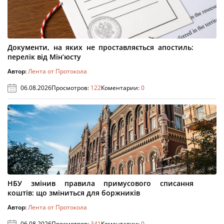
Документи, на яких не проставляється апостиль:
перелік від Мін’юсту
Автор:
Лента от Протокола
06.08.2026
Просмотров:
122
Коментарии:
0
НБУ змінив правила примусового списання
коштів: що зміниться для боржників
Автор:
Лента от Протокола
06.08.2026
Просмотров:
341
Коментарии:
0