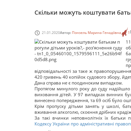
Скільки можуть коштувати батьк
21.01.2020
Автор:
Понзель Марина Генадіївна
1
11
о
ба
гр
п
відповідальності за таке ж правопорушення
420 гривень 40 копійок судового збору, йде
Дана справа не є поодиноким випадком.
Протягом минулого року до суду надійшло
виховання дітей. У 97 випадках винних бул
винесено попередження, та 69 осіб було ош
Крім пропуску дітьми занять у школі, бат
вживання алкоголю, скоєння дрібних крадіжок
За такі вчинки неповнолітніх їх батьки п
Кодексу України про адміністративні прав