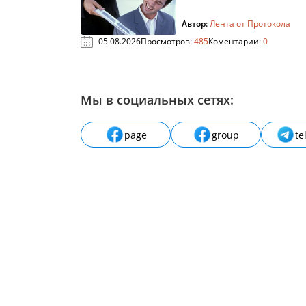
Автор:
Лента от Протокола
05.08.2026
Просмотров:
485
Коментарии:
0
Мы в социальных сетях:
page
group
te