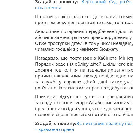
Згадайте новину:
Верховний Суд роз’яс
оскарження
Штрафи за цією статтею є досить високими
протягом року повториться те саме, то штраф
Аналогічне покарання передбачене і для тих
або інші адміністративні правопорушення у ві
Отже проступки дітей, в тому числі невідв
чималих грошей з сімейного бюджету.
Нагадаємо, що постановою Кабінета Мініст
Порядок ведення обліку дітей шкільного віку 
досягли повноліття, на навчальних заняттях
причин навчальний заклад невідкладно над
та службі у справах дітей дані таких учн
пов’язаної із захистом їх прав на здобуття за
Причини відсутності учня на навчальни
закладу охорони здоров’я або письмовим п
представників (для учнів, які не досягли пов
особовій справі протягом поточного навчал
Згадайте новину:
ВС висловив правову поз
– зразкова справа