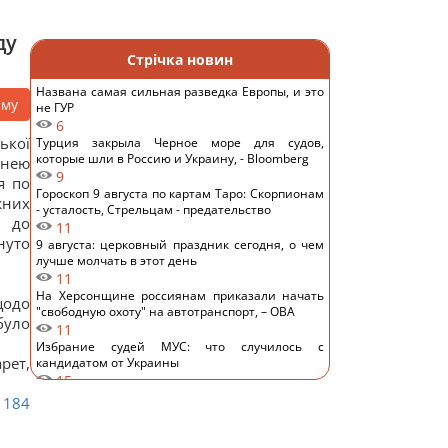
ду
Стрічка новин
Названа самая сильная разведка Европы, и это
аму
не ГУР
6
ької
Турция закрыла Черное море для судов,
которые шли в Россию и Украину, - Bloomberg
 нею
9
я по
Гороскоп 9 августа по картам Таро: Скорпионам
жних
- усталость, Стрельцам - предательство
 до
11
нуто
9 августа: церковный праздник сегодня, о чем
лучше молчать в этот день
11
На Херсонщине россиянам приказали начать
щодо
"свободную охоту" на автотранспорт, – ОВА
було
11
Избрание судей МУС: что случилось с
рет,
кандидатом от Украины
15
ИИ научился создавать жизнеспособные
184
вирусы, не существовавшие в природе, – NYT
13