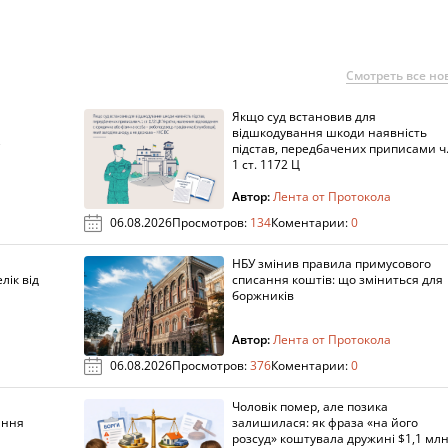
Смотреть все но
Якщо суд встановив для
а
відшкодування шкоди наявність
підстав, передбачених приписами ч
1 ст. 1172 Ц
Автор:
Лента от Протокола
06.08.2026
Просмотров:
134
Коментарии:
0
НБУ змінив правила примусового
лік від
списання коштів: що зміниться для
боржників
Автор:
Лента от Протокола
06.08.2026
Просмотров:
376
Коментарии:
0
Чоловік помер, але позика
ання
залишилася: як фраза «на його
розсуд» коштувала дружині $1,1 млн