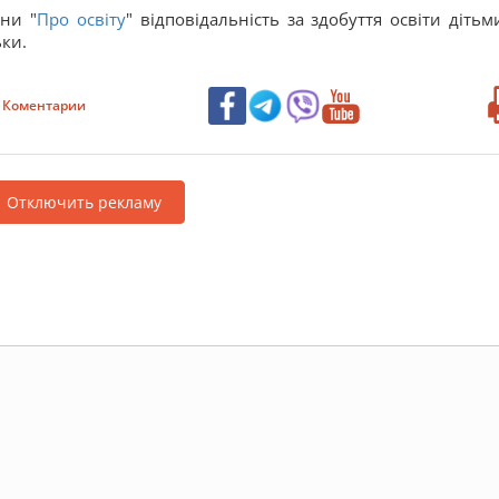
їни "
Про освіту
" відповідальність за здобуття освіти дітьм
ьки.
Коментарии
Отключить рекламу