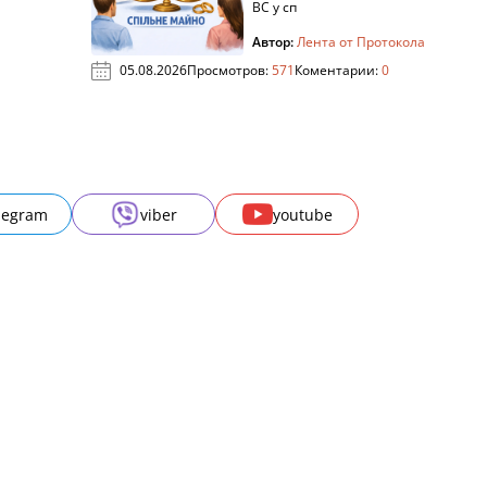
ВС у сп
Автор:
Лента от Протокола
05.08.2026
Просмотров:
571
Коментарии:
0
legram
viber
youtube