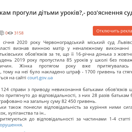
ам прогули дітьми уроків?,- роз'яснення су
Отключить рекл
0
3158
 січня 2020 року Червоноградський міський суд Львівс
бласті визнав винною матір у неналежному виконанні
тьківських обов’язків за те, що її 16-річна донька з жовтн
удень 2019 року пропустила 85 уроків у школі без пова
ричин. Жінка протягом року вже притягувалась
, тому на неї було накладено штраф - 1700 гривень та стяг
ться на сайті
court.gov.ua
 124 справи з приводу невиконання батьками обов'язків 
о притягнуто до відповідальності, з них 28 разів батькам 
трафовано на загальну суму 82 450 гривень.
ьки також понесли відповідальність за куріння ними сига
, хуліганства та ін..
ритягуються до відповідальності за частинами 1-4 статті
опорушення
.