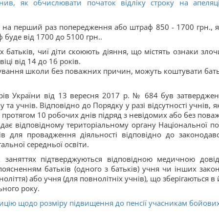
нив, як обчислювати початок відліку строку на апеляц
: на перший раз попередження або штраф 850 - 1700 грн., 
 буде від 1700 до 5100 грн..
 батьків, чиї діти скоюють діяння, що містять ознаки злоч
ці від 14 до 16 років.
ідування школи без поважних причин, можуть коштувати бат
рів України від 13 вересня 2017 р. № 684 був затвердже
та учнів. Відповідно до Порядку у разі відсутності учнів, я
 протягом 10 робочих днів підряд з невідомих або без пова
ає відповідному територіальному органу Національної пол
ів для провадження діяльності відповідно до законодавс
гальної середньої освіти.
х заняттях підтверджуються відповідною медичною дові
оясненням батьків (одного з батьків) учня чи інших зако
ноліття) або учня (для повнолітніх учнів), що зберігаються в
ьного року.
ицію щодо розміру підвищення до пенсії учасникам бойових