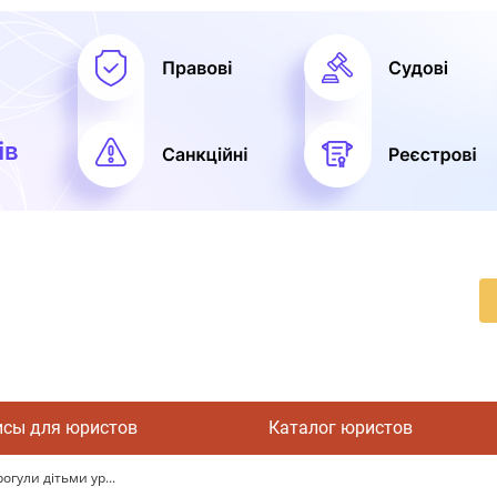
исы для юристов
Каталог юристов
гули дітьми ур...