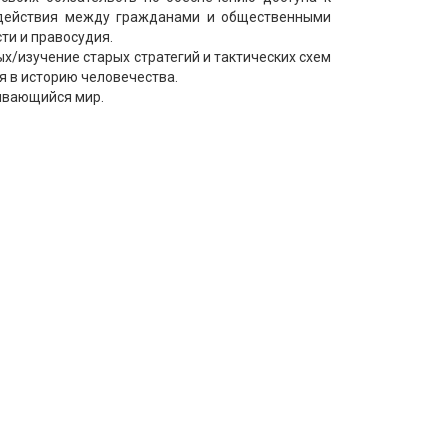
одействия между гражданами и общественными
ти и правосудия.
х/изучение старых стратегий и тактических схем
я в историю человечества.
ивающийся мир.