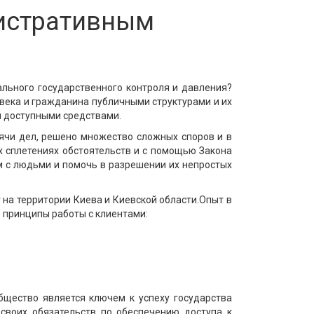
нистративным
ального государственного контроля и давления?
овека и гражданина публичными структурами и их
и доступными средствами.
ячи дел, решено множество сложных споров и в
х сплетениях обстоятельств и с помощью Закона
м с людьми и помочь в разрешении их непростых
на территории Киева и Киевской области.Опыт в
 принципы работы с клиентами:
щество является ключем к успеху государства
своих обязательств по обеспечению доступа к