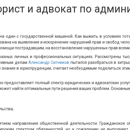
 юрист и адвокат по адми
а один с государственной машиной. Как выжить в условиях тот
ована на выявление и искоренение нарушений прав и свобод чел
помощи пострадавшим, на восстановление нарушенных прав всем
азных личных и профессиональных ситуациях. Рассмотрены тыс
ативным делам
Александр Ситников
пытался разобраться в хитры
 знания в юриспруденции, считает необходимым поделиться эти
 предоставляет полный спектр юридических и адвокатских услуг 
ожет найти оптимальные пути решения ваших проблем. Основные
льства;
итием направления общественной деятельности. Гражданское об
ироким спектром обязанностей, но к сожалению не выполняет 