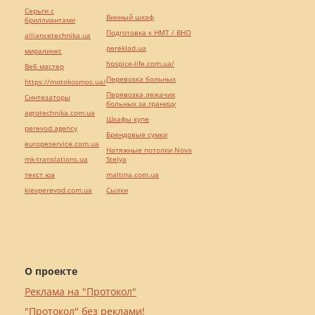
Серьги с
Винный шкаф
бриллиантами
Подготовка к НМТ / ВНО
alliancetechnika.ua
pereklad.ua
миралинкс
hospice-life.com.ua/
Веб мастер
Перевозка больных
https://motokosmos.ua/
Перевозка лежачих
Синтезаторы
больных за границу
agrotechnika.com.ua
Шкафы купе
perevod.agency
Брендовые сумки
europeservice.com.ua
Натяжные потолки Nova
mk-translations.ua
Stelya
текст юа
maltina.com.ua
kievperevod.com.ua
Cылки
О проекте
Реклама на "Протокол"
"Протокол" без реклами!