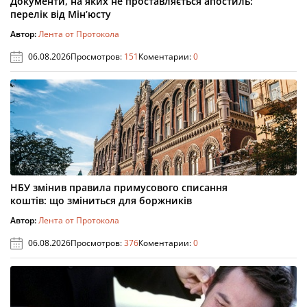
Документи, на яких не проставляється апостиль:
перелік від Мін’юсту
Автор:
Лента от Протокола
06.08.2026
Просмотров:
151
Коментарии:
0
НБУ змінив правила примусового списання
коштів: що зміниться для боржників
Автор:
Лента от Протокола
06.08.2026
Просмотров:
376
Коментарии:
0