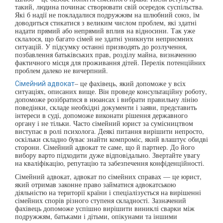
такий, людина починає створювати свій осередок суспільства.
Які б надії не покладалися подружжям на шлюбний союз, їм
доводиться стикатися з великим числом проблем, які здатні
надати прямий або непрямий вплив на відносини. Так уже
склалося, що багато сімей не здатні уникнути неприємних
ситуацій. У підсумку останні призводять до розлучення,
позбавлення батьківських прав, розділу майна, визначенню
фактичного місця для проживання дітей. Перелік потенційних
проблем далеко не вичерпний.
– це фахівець, який допоможе у всіх
Сімейний адвокат
ситуаціях, описаних вище. Він проведе консультаційну роботу,
допоможе розібратися в нюансах і вибрати правильну лінію
поведінки, складе необхідні документи і заяви, представить
інтереси в суді, допоможе виконати рішення державного
органу і не тільки. Часто сімейний юрист за сумісництвом
виступає в ролі психолога. Деякі питання вирішити непросто,
оскільки складно буває знайти компроміс, який влаштує обидві
сторони. Сімейний адвокат те саме, що й партнер. До його
вибору варто підходити дуже відповідально. Звертайте увагу
на кваліфікацію, репутацію та забезпечення конфіденційності.
Сімейний адвокат, адвокат по сімейних справах — це юрист,
який отримав законне право займатися адвокатською
діяльністю на території країни і спеціалізується на вирішенні
сімейних спорів різного ступеня складності. Зазначений
фахівець допоможе успішно вирішити виниклі сварки між
подружжям, батьками і дітьми, опікунами та іншими