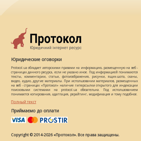
Юридические оговорки
Protocol.ua обладает авторскими правами на информацию, размещенную на веб -
страницах данного ресурса, если не указано иное. Под информацией понимаются
тексты, комментарии, статьи, фотоизображения, рисунки, ящик-шота, сканы,
видео, аудио, другие материалы. При использовании материалов, размещенных
на веб - страницах «Протокол» наличие гиперссылки открытого для индексации
поисковыми системами на protocol.ua обязательна. Под использованием
понимается копирования, адаптация, рерайтинг, модификация и тому подобное.
Полный текст
Приймаємо до оплати
Copyright © 2014-2026 «Протокол». Все права защищены.