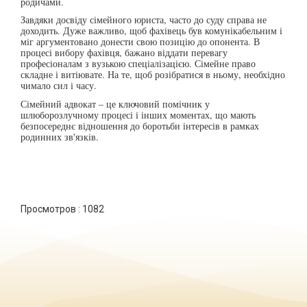
родичами.
Завдяки досвіду сімейного юриста, часто до суду справа не
доходить. Дуже важливо, щоб фахівець був комунікабельним і
міг аргументовано донести свою позицію до опонента. В
процесі вибору фахівця, бажано віддати перевагу
професіоналам з вузькою спеціалізацією. Сімейне право
складне і витіювате. На те, щоб розібратися в ньому, необхідно
чимало сил і часу.
Сімейний адвокат – це ключовий помічник у
шлюборозлучному процесі і інших моментах, що мають
безпосереднє відношення до боротьби інтересів в рамках
родинних зв'язків.
Просмотров :
1082