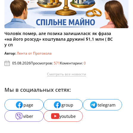
Чоловік помер, але позика залишилася: як фраза
«на його розсуд» коштувала дружині $1,1 млн ( ВС
у сп
Автор:
Лента от Протокола
05.08.2026
Просмотров:
571
Коментарии:
0
Смотреть все новости
Мы в социальных сетях:
page
group
telegram
viber
youtube