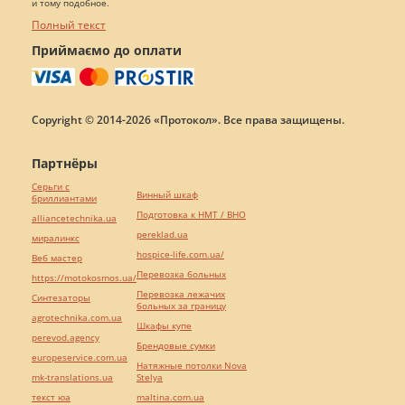
и тому подобное.
Полный текст
Приймаємо до оплати
Copyright © 2014-2026 «Протокол». Все права защищены.
Партнёры
Серьги с
Винный шкаф
бриллиантами
Подготовка к НМТ / ВНО
alliancetechnika.ua
pereklad.ua
миралинкс
hospice-life.com.ua/
Веб мастер
Перевозка больных
https://motokosmos.ua/
Перевозка лежачих
Синтезаторы
больных за границу
agrotechnika.com.ua
Шкафы купе
perevod.agency
Брендовые сумки
europeservice.com.ua
Натяжные потолки Nova
mk-translations.ua
Stelya
текст юа
maltina.com.ua