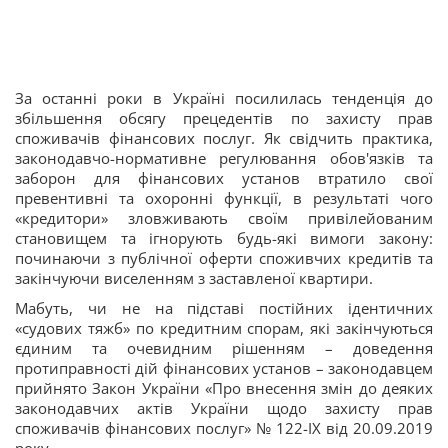
За останні роки в Україні посилилась тенденція до
збільшення обсягу прецедентів по захисту прав
споживачів фінансових послуг. Як свідчить практика,
законодавчо-нормативне регулювання обов'язків та
заборон для фінансових установ втратило свої
превентивні та охоронні функції, в результаті чого
«кредитори» зловживають своїм привілейованим
становищем та ігнорують будь-які вимоги закону:
починаючи з публічної оферти споживчих кредитів та
закінчуючи виселенням з заставленої квартири.
Мабуть, чи не на підставі постійних ідентичних
«судових тяжб» по кредитним спорам, які закінчуються
єдиним та очевидним рішенням – доведення
протиправності дій фінансових установ – законодавцем
прийнято Закон України «Про внесення змін до деяких
законодавчих актів України щодо захисту прав
споживачів фінансових послуг» № 122-ІХ від 20.09.2019