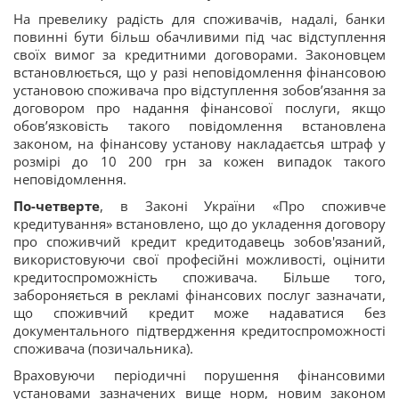
На превелику радість для споживачів, надалі, банки
повинні бути більш обачливими під час відступлення
своїх вимог за кредитними договорами. Законовцем
встановлюється, що у разі неповідомлення фінансовою
установою споживача про відступлення зобов’язання за
договором про надання фінансової послуги, якщо
обов’язковість такого повідомлення встановлена
законом, на фінансову установу накладаєтсья штраф у
розмірі до 10 200 грн за кожен випадок такого
неповідомлення.
По-четверте
, в Законі України «Про споживче
кредитування» встановлено, що до укладення договору
про споживчий кредит кредитодавець зобов'язаний,
використовуючи свої професійні можливості, оцінити
кредитоспроможність споживача. Більше того,
забороняється в рекламі фінансових послуг зазначати,
що споживчий кредит може надаватися без
документального підтвердження кредитоспроможності
споживача (позичальника).
Враховуючи періодичні порушення фінансовими
установами зазначених вище норм, новим законом