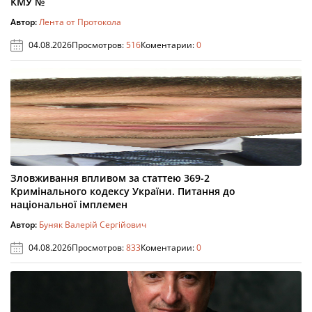
КМУ №
Автор:
Лента от Протокола
04.08.2026
Просмотров:
516
Коментарии:
0
Зловживання впливом за статтею 369-2
Кримінального кодексу України. Питання до
національної імплемен
Автор:
Буняк Валерій Сергійович
04.08.2026
Просмотров:
833
Коментарии:
0