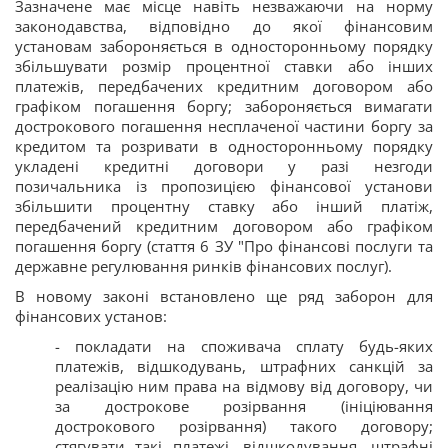
Зазначене має місце навіть незважаючи на норму
законодавства, відповідно до якої фінансовим
установам забороняється в односторонньому порядку
збільшувати розмір процентної ставки або інших
платежів, передбачених кредитним договором або
графіком погашення боргу; забороняється вимагати
дострокового погашення несплаченої частини боргу за
кредитом та розривати в односторонньому порядку
укладені кредитні договори у разі незгоди
позичальника із пропозицією фінансової установи
збільшити процентну ставку або інший платіж,
передбачений кредитним договором або графіком
погашення боргу (стаття 6 ЗУ "Про фінансові послуги та
державне регулювання ринків фінансових послуг).
В новому законі встановлено ще ряд заборон для
фінансових установ:
- покладати на споживача сплату будь-яких
платежів, відшкодувань, штрафних санкцій за
реалізацію ним права на відмову від договору, чи
за дострокове розірвання (ініціювання
дострокового розірвання) такого договору;
стягувати такі платежі, відшкодування, штрафні