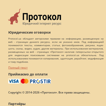
Юридические оговорки
Protocol.ua обладает авторскими правами на информацию, размещенную на
веб - страницах данного ресурса, если не указано иное. Под информацией
понимаются тексты, комментарии, статьи, фотоизображения, рисунки, ящик-
шота, сканы, видео, аудио, другие материалы. При использовании материалов,
размещенных на веб - страницах «Протокол» наличие гиперссылки открытого
для индексации поисковыми системами на protocol.ua обязательна. Под
использованием понимается копирования, адаптация, рерайтинг, модификация
и тому подобное.
Полный текст
Приймаємо до оплати
Copyright © 2014-2026 «Протокол». Все права защищены.
Партнёры