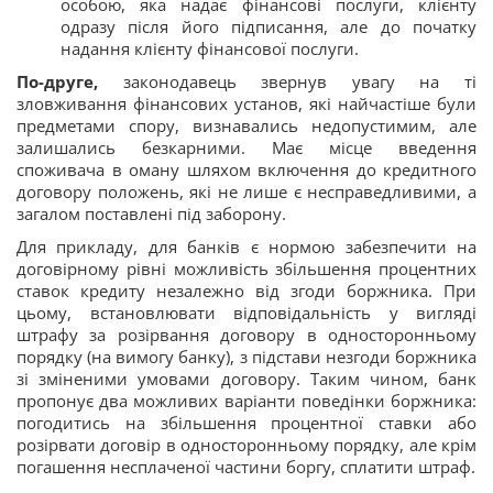
особою, яка надає фінансові послуги, клієнту
одразу після його підписання, але до початку
надання клієнту фінансової послуги.
По-друге,
законодавець звернув увагу на ті
зловживання фінансових установ, які найчастіше були
предметами спору, визнавались недопустимим, але
залишались безкарними. Має місце введення
споживача в оману шляхом включення до кредитного
договору положень, які не лише є несправедливими, а
загалом поставлені під заборону.
Для прикладу, для банків є нормою забезпечити на
договірному рівні можливість збільшення процентних
ставок кредиту незалежно від згоди боржника. При
цьому, встановлювати відповідальність у вигляді
штрафу за розірвання договору в односторонньому
порядку (на вимогу банку), з підстави незгоди боржника
зі зміненими умовами договору. Таким чином, банк
пропонує два можливих варіанти поведінки боржника:
погодитись на збільшення процентної ставки або
розірвати договір в односторонньому порядку, але крім
погашення несплаченої частини боргу, сплатити штраф.