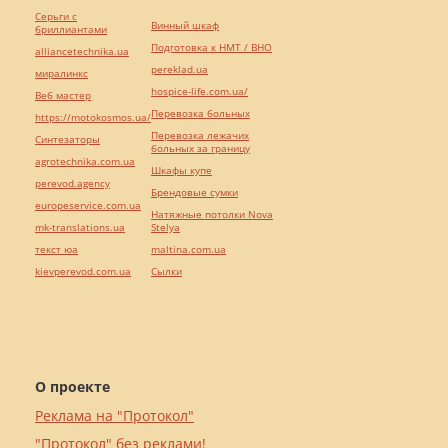
Серьги с
Винный шкаф
бриллиантами
Подготовка к НМТ / ВНО
alliancetechnika.ua
pereklad.ua
миралинкс
hospice-life.com.ua/
Веб мастер
Перевозка больных
https://motokosmos.ua/
Перевозка лежачих
Синтезаторы
больных за границу
agrotechnika.com.ua
Шкафы купе
perevod.agency
Брендовые сумки
europeservice.com.ua
Натяжные потолки Nova
mk-translations.ua
Stelya
текст юа
maltina.com.ua
kievperevod.com.ua
Cылки
О проекте
Реклама на "Протокол"
"Протокол" без реклами!