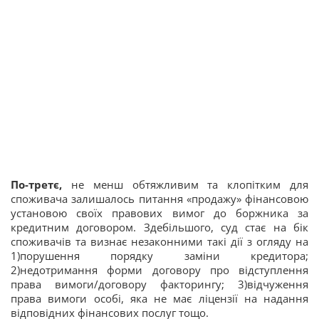
По-третє,
не менш обтяжливим та клопітким для
споживача залишалось питання «продажу» фінансовою
установою своїх правових вимог до боржника за
кредитним договором. Здебільшого, суд стає на бік
споживачів та визнає незаконними такі дії з огляду на
1)порушення порядку заміни кредитора;
2)недотримання форми договору про відступлення
права вимоги/договору факторингу; 3)відчуження
права вимоги особі, яка не має ліцензії на надання
відповідних фінансових послуг тощо.