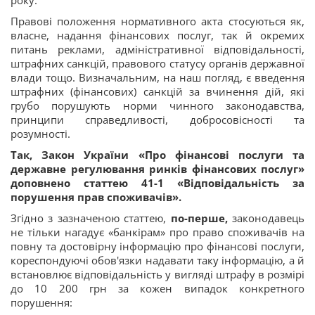
року.
Правові положення нормативного акта стосуються як,
власне, надання фінансових послуг, так й окремих
питань реклами, адміністративної відповідальності,
штрафних санкцій, правового статусу органів державної
влади тощо. Визначальним, на наш погляд, є введення
штрафних (фінансових) санкцій за вчинення дій, які
грубо порушують норми чинного законодавства,
принципи справедливості, добросовісності та
розумності.
Так, Закон України «Про фінансові послуги та
державне регулювання ринків фінансових послуг»
доповнено статтею 41-1 «Відповідальність за
порушення прав споживачів».
Згідно з зазначеною статтею,
по-перше,
законодавець
не тільки нагадує «банкірам» про право споживачів на
повну та достовірну інформацію про фінансові послуги,
кореспондуючі обов'язки надавати таку інформацію, а й
встановлює відповідальність у вигляді штрафу в розмірі
до 10 200 грн за кожен випадок конкретного
порушення: