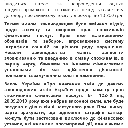
вводиться штраф за непроведення оцінки
кредитоспроможності споживача перед укладенням
договору про фінансову послугу в розмірі до 10 200 грн.
Таким чином, законодавцем було змінено підхід
щодо захисту та охорони прав споживачів
фінансових послуг. Крім вже встановлених
обов'язків та заборон, впроваджено систему
штрафних санкцій за різного роду порушення.
Новели законодавства мають запобігти
зловживанню та введенню в оману споживачів, в
першу чергу, банками та іншими фінансовими
установами під час здійснення діяльності,
пов'язаної із залученням коштів населення.
Закон України «Про внесення змін до деяких
законодавчих актів України щодо захисту прав
споживачів фінансових послуг» № 122-ІХ від
20.09.2019 року вже набрав законної сили, але буде
введено в дію в січні наступного року. При цьому,
варто врахувати, що відповідні штрафні санкції
можуть бути застосовані виключно до фінансових
установ, які вчинили протиправні дії, але з якими