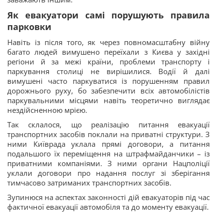
Як евакуатори самі порушують правила
парковки
Навіть із після того, як через повномасштабну війну
багато людей вимушено переїхали з Києва у західні
регіони й за межі країни, проблеми транспорту і
паркування столиці не вирішилися. Водії й далі
вимушені часто паркуватися із порушенням правил
дорожнього руху, бо забезпечити всіх автомобілістів
паркувальними місцями навіть теоретично виглядає
нездійсненною мрією.
Так склалося, що реалізацію питання евакуації
транспортних засобів поклали на приватні структури. З
ними Київрада уклала прямі договори, а питання
подальшого їх переміщення на штрафмайданчики – із
приватними компаніями. З ними органи Нацполіції
уклали договори про надання послуг зі зберігання
тимчасово затриманих транспортних засобів.
Зупинюся на аспектах законності дій евакуаторів під час
фактичної евакуації автомобіля та до моменту евакуації.