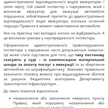
адміністративної відповідальності водіїв евакуаторів. І
свою чергу, той самий інспектор з паркування, який і
викликав евакуатор для евакуації автомобіля
порушника, зобов’язаний притягти до адміністративної
відповідальності водія евакуатора, оскільки останній
порушує Правила в момент завантаження автомобіля.
Але на практиці такі випадки ніколи не відбуваються. А
це викликає сумніви у неупередженості інспектора.
Оформлюючи адміністративного правопорушення,
інспектори з паркування часто допускаються помилок.
Це може стати підставою для того, що
таку постанову
скасують у суді –
із компенсацією матеріальної
шкоди за оплату послуг з евакуації
та за зберігання
автомобіля на штрафмайданчику. Важливо правильно
зазначити позовну вимогу про відшкодування збитків
за рахунок бюджетних асигнувань Департаменту
транспортної інфраструктури.
До таких помилок відносяться:
незазначення або зазначення невірного пункту
Правил, який порушено; незазначення або
зазначення невірної статті
КУпАП
;