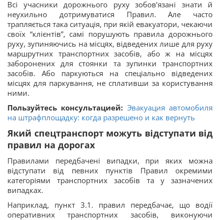
Всі учасники дорожнього руху зобов’язані знати й
неухильно дотримуватися Правил. Але часто
трапляється така ситуація, при якій евакуатори, чекаючи
своїх “клієнтів”, самі порушують правила дорожнього
руху, зупиняючись на місцях, відведених лише для руху
маршрутних транспортних засобів, або ж на місцях
заборонених для стоянки та зупинки транспортних
засобів. Або паркуються на спеціально відведених
місцях для паркування, не сплативши за користування
ними.
Пользуйтесь консультацией:
Эвакуация автомобиля
на штрафплощадку: когда разрешено и как вернуть
Який спецтранспорт можуть відступати від
правил на дорогах
Правилами передбачені випадки, при яких можна
відступати від певних пунктів Правил окремими
категоріями транспортних засобів та у зазначених
випадках.
Наприклад, пункт 3.1. правил передбачає, що водії
оперативних транспортних засобів, виконуючи