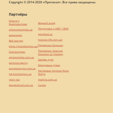
Copyright © 2014-2026 «Протокол». Все права защищены.
Партнёры
Серьги с
Винный шкаф
бриллиантами
Подготовка к НМТ / ВНО
alliancetechnika.ua
pereklad.ua
миралинкс
hospice-life.com.ua/
Веб мастер
Перевозка больных
https://motokosmos.ua/
Перевозка лежачих
Синтезаторы
больных за границу
agrotechnika.com.ua
Шкафы купе
perevod.agency
Брендовые сумки
europeservice.com.ua
Натяжные потолки Nova
mk-translations.ua
Stelya
текст юа
maltina.com.ua
kievperevod.com.ua
Cылки