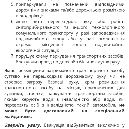
припаркували на позначеній відповідними
дорожніми знаками та/або дорожньою розміткою
велодоріжці;
якщо авто перешкоджає руху або роботі
снігоприбирального та іншого технологічного
комунального транспорту у разі запровадження
надзвичайного стану або у разі оголошення
окремої місцевості зоною надзвичайної
екологічної ситуації;
порушує схему паркування транспортних засобів,
блокуючи проїзд по двох або більше смугах руху.
Якщо розміщення затриманого транспортного засобу
суттєво не перешкоджає дорожньому руху чи не
створює загрозу безпеці руху, крім розміщення
транспортного засобу на місцях, призначених для
зупинки, стоянки, паркування транспортних засобів,
якими керують водії з інвалідністю або водії, які
перевозять осіб з інвалідністю, такий автомобіль
не
може бути доставлений на спеціальний
майданчик.
Зверніть увагу.
Евакуація відбувається виключно у