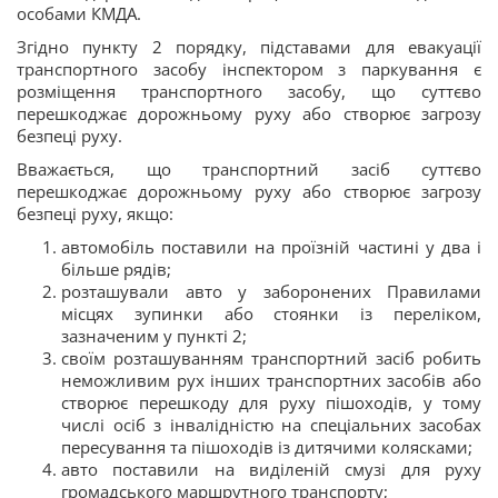
особами КМДА.
Згідно пункту 2 порядку, підставами для евакуації
транспортного засобу інспектором з паркування є
розміщення транспортного засобу, що суттєво
перешкоджає дорожньому руху або створює загрозу
безпеці руху.
Вважається, що транспортний засіб суттєво
перешкоджає дорожньому руху або створює загрозу
безпеці руху, якщо:
автомобіль поставили на проїзній частині у два і
більше рядів;
розташували авто у заборонених Правилами
місцях зупинки або стоянки із переліком,
зазначеним у пункті 2;
своїм розташуванням транспортний засіб робить
неможливим рух інших транспортних засобів або
створює перешкоду для руху пішоходів, у тому
числі осіб з інвалідністю на спеціальних засобах
пересування та пішоходів із дитячими колясками;
авто поставили на виділеній смузі для руху
громадського маршрутного транспорту;