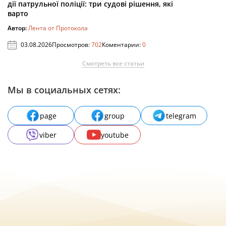
дії патрульної поліції: три судові рішення, які
варто
Автор:
Лента от Протокола
03.08.2026
Просмотров:
702
Коментарии:
0
Смотреть все статьи
Мы в социальных сетях:
page
group
telegram
viber
youtube