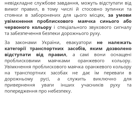
невідкладне службове завдання, можуть відступати від
вимог правил, в тому числі й стосовно зупинки та
стоянки в заборонених для цього місцях,
за умови
увімкнення проблискового маячка синього або
червоного кольору
і спеціального звукового сигналу
та забезпечення безпеки дорожнього руху.
За законами України, евакуатори
не належать
категорії транспортних засобів, яким дозволено
відступати від
п
равил
, а самі вони оснащені
проблисковими маячками оранжевого кольору.
Увімкнення проблискового маячка оранжевого кольору
на транспортних засобах не дає їм переваги в
дорожньому русі, а служить виключно для
привернення уваги інших учасників руху та
попередження про небезпеку.