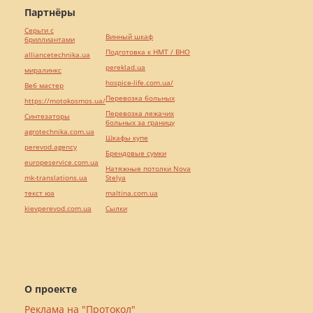
Партнёры
Серьги с
Винный шкаф
бриллиантами
Подготовка к НМТ / ВНО
alliancetechnika.ua
pereklad.ua
миралинкс
hospice-life.com.ua/
Веб мастер
Перевозка больных
https://motokosmos.ua/
Перевозка лежачих
Синтезаторы
больных за границу
agrotechnika.com.ua
Шкафы купе
perevod.agency
Брендовые сумки
europeservice.com.ua
Натяжные потолки Nova
mk-translations.ua
Stelya
текст юа
maltina.com.ua
kievperevod.com.ua
Cылки
О проекте
Реклама на "Протокол"