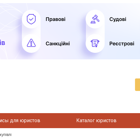
исы для юристов
Каталог юристов
упівлі