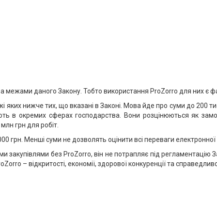
за межами даного Закону. Тобто використання ProZorro для них є 
яких нижче тих, що вказані в Законі. Мова йде про суми до 200 тис. 
юють в окремих сферах господарства. Вони розцінюються як замо
 млн грн для робіт.
000 грн. Менші суми не дозволять оцінити всі переваги електронної
закупівлями без ProZorro, він не потрапляє під регламентацію Зак
Zorro – відкритості, економії, здорової конкуренції та справедлив