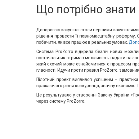
Що потрібно знати 
Допорогові закупівлі стали першими закупівлями,
рішення провести її повномасштабну реформу. О
побачити, як все працює в реальних умовах.
Допо
Система ProZorro відкрила безліч нових можлив
постачальник отримав можливість надати на заг
який охочий може ознайомитися с процесом пров
гласності. Йдучи проти правил ProZorro, замовн
Пілотний проект виявився успішним – практика
вражаючого рівня конкуренції, значну економію.
Це результувало у створенні Закону України «Пр
через систему ProZorro.