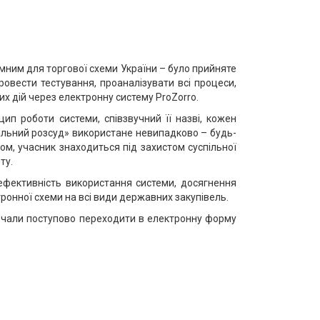
омним для торгової схеми України – було прийняте
овести тестування, проаналізувати всі процеси,
х дій через електронну систему ProZorro.
ип роботи системи, співзвучний її назві, кожен
альний розсуд» використане невипадково – будь-
м, учасник знаходиться під захистом суспільної
ту.
ефективність використання системи, досягнення
ронної схеми на всі види державних закупівель.
чали поступово переходити в електронну форму