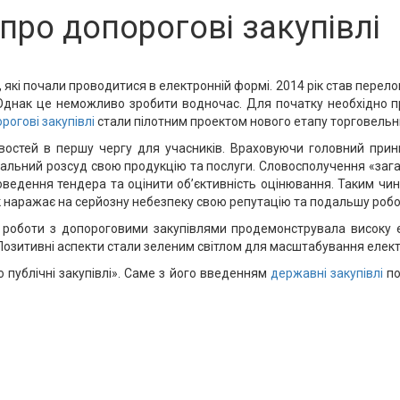
про допорогові закупівлі
 які почали проводитися в електронній формі. 2014 рік став перел
днак це неможливо зробити водночас. Для початку необхідно пр
рогові закупівлі
стали пілотним проектом нового етапу торговельни
остей в першу чергу для учасників. Враховуючи головний принц
альний розсуд свою продукцію та послуги. Словосполучення «заг
едення тендера та оцінити об’єктивність оцінювання. Таким чино
ик наражає на серйозну небезпеку свою репутацію та подальшу робо
 роботи з допороговими закупівлями продемонструвала високу 
 Позитивні аспекти стали зеленим світлом для масштабування елект
о публічні закупівлі». Саме з його введенням
державні закупівлі
по