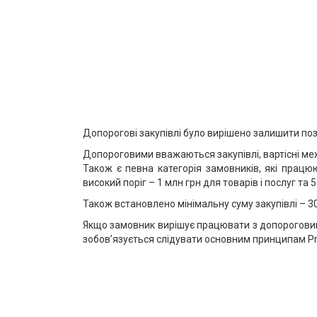
Допорогові закупівлі було вирішено залишити по
Допороговими вважаються закупівлі, вартісні межі 
Також є певна категорія замовників, які прац
високий поріг – 1 млн грн для товарів і послуг та 5
Також встановлено мінімальну суму закупівлі – 3
Якщо замовник вирішує працювати з допороговими 
зобов’язується слідувати основним принципам Pro