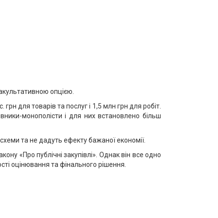
факультативною опцією.
грн для товарів та послуг і 1,5 млн грн для робіт.
вники-монополісти і для них встановлено більш
 схеми та не дадуть ефекту бажаної економії.
ону «Про публічні закупівлі». Однак він все одно
ості оцінювання та фінального рішення.