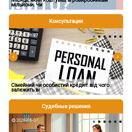
мільйони. Чи
що
Консультации
2026-08-07
2
Сімейний чи особистий кредит: від чого
Пр
залежить ві
по
Судебные решения
2026-08-07
2