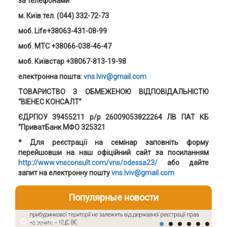
за телефонами
м. Київ тел. (044) 332-72-73
моб. Life+38063-431-08-99
моб. MTC +38066-038-46-47
моб. Київстар +38067-813-19-98
електронна пошта:
vns.lviv@gmail.com
ТОВАРИСТВО З ОБМЕЖЕНОЮ ВІДПОВІДАЛЬНІСТЮ
“ВІЕНЕС КОНСАЛТ”
ЄДРПОУ 39455211 р/р 26009053822264 ЛВ ПАТ КБ
“ПриватБанк МФО 325321
* Для реєстрації на семінар заповніть форму
перейшовши на наш офіційний сайт за посиланням
http://www.vnsconsult.com/vns/odessa23/
або дайте
запит на електронну пошту
vns.lviv@gmail.com
Популярные новости
2026-08-07
2