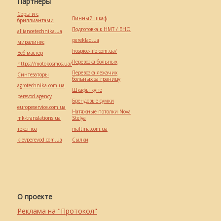
Партнёры
Серьги с
Винный шкаф
бриллиантами
Подготовка к НМТ / ВНО
alliancetechnika.ua
pereklad.ua
миралинкс
hospice-life.com.ua/
Веб мастер
Перевозка больных
https://motokosmos.ua/
Перевозка лежачих
Синтезаторы
больных за границу
agrotechnika.com.ua
Шкафы купе
perevod.agency
Брендовые сумки
europeservice.com.ua
Натяжные потолки Nova
mk-translations.ua
Stelya
текст юа
maltina.com.ua
kievperevod.com.ua
Cылки
О проекте
Реклама на "Протокол"