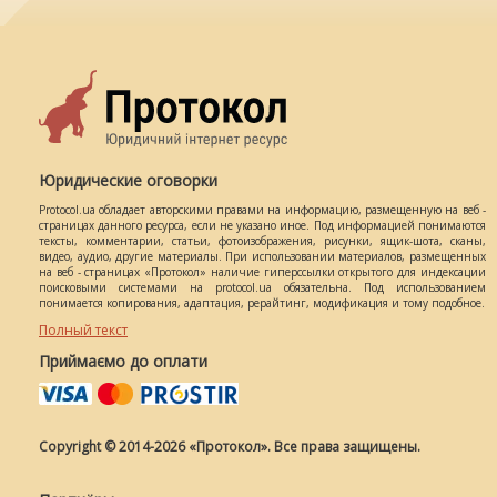
Юридические оговорки
Protocol.ua обладает авторскими правами на информацию, размещенную на веб -
страницах данного ресурса, если не указано иное. Под информацией понимаются
тексты, комментарии, статьи, фотоизображения, рисунки, ящик-шота, сканы,
видео, аудио, другие материалы. При использовании материалов, размещенных
на веб - страницах «Протокол» наличие гиперссылки открытого для индексации
поисковыми системами на protocol.ua обязательна. Под использованием
понимается копирования, адаптация, рерайтинг, модификация и тому подобное.
Полный текст
Приймаємо до оплати
Copyright © 2014-2026 «Протокол». Все права защищены.