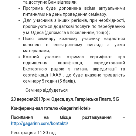
та доступно Вам відповіли;
Програма буде доповнена всіма актуальними
питаннями на день проведення семінару.
Для учасників з інших регіонів, при необхідності,
пропонуються додаткові послуги по перебуванню
у м. Одеса (допомога з поселенням, тощо) ;
Після семінару кожному учаснику надається
конспект в електронному вигляді з усіма
матеріалами;
Кожний учасник отримає сертифікат про
підвищення кваліфікації, акредитований
Експертною радою з питань акредитації та
сертифікації НААУ , де буде вказано тривалість
семінару 5 годин (5 балів).
Семінар відбудеться :
23 вересня2017р.
м. Одеса,
вул. Гагарінське Плато, 5 Б
Конференц-зал готелю «
GagarinnHotel
»
Посилання на місце розташування –
http://gagarinn.com/kontakti/
Реєстрація з 11:30 год.