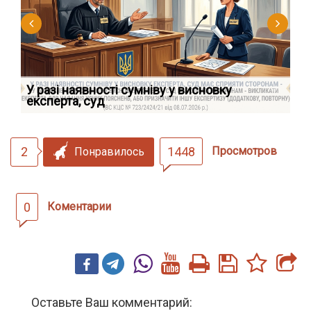
У разі наявності сумніву у висновку
Як
експерта, суд
вк
2
1448
Просмотров
Понравилось
0
Коментарии
Оставьте Ваш комментарий: