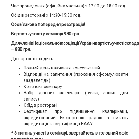
Час проведення (офіційна частина) з 12:00 до 18:00 год.
Обід в ресторані з 14:30-15:30 год.
Обов’язкова попередня реєстрація
!
Вартість участі у семінарі 980 грн
.
ДлячленівНаціональноїасоціаціїУкраїнивартістьучастісклада
– 880 грн.
До вартості входить:
Повний день навчання, консультацій
Відповіді на запитання (прохання сформулювати
заздалегідь)
Конспект семінару
Набір ділових аксесуарів (ручка, зошит для
запису)
Обід в ресторані
Сертифікат про підвищення кваліфікації,
акредитований Експертною радою з питань
акредитації та сертифікації НААУ
* З питань участі в семінарі, звертайтесь в головний офіс