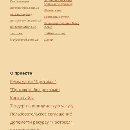
Перевозка лежачих
Синтезаторы
больных за границу
agrotechnika.com.ua
Шкафы купе
perevod.agency
Брендовые сумки
europeservice.com.ua
Натяжные потолки Nova
mk-translations.ua
Stelya
текст юа
maltina.com.ua
kievperevod.com.ua
Cылки
О проекте
Реклама на "Протокол"
"Протокол" без реклами!
Карта сайта
Тендер на юридическую услугу
Пользовательское соглашение
Допомогти ресурсу "Протокол"