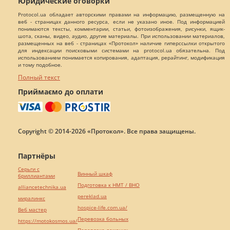
Юридические оговорки
Protocol.ua обладает авторскими правами на информацию, размещенную на
веб - страницах данного ресурса, если не указано иное. Под информацией
понимаются тексты, комментарии, статьи, фотоизображения, рисунки, ящик-
шота, сканы, видео, аудио, другие материалы. При использовании материалов,
размещенных на веб - страницах «Протокол» наличие гиперссылки открытого
для индексации поисковыми системами на protocol.ua обязательна. Под
использованием понимается копирования, адаптация, рерайтинг, модификация
и тому подобное.
Полный текст
Приймаємо до оплати
Copyright © 2014-2026 «Протокол». Все права защищены.
Партнёры
Серьги с
Винный шкаф
бриллиантами
Подготовка к НМТ / ВНО
alliancetechnika.ua
pereklad.ua
миралинкс
hospice-life.com.ua/
Веб мастер
Перевозка больных
https://motokosmos.ua/