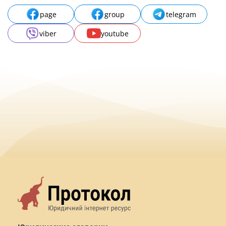
page
group
telegram
viber
youtube