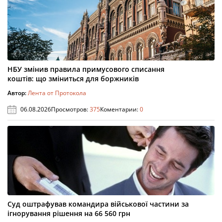
НБУ змінив правила примусового списання
коштів: що зміниться для боржників
Автор:
Лента от Протокола
06.08.2026
Просмотров:
375
Коментарии:
0
Суд оштрафував командира військової частини за
ігнорування рішення на 66 560 грн