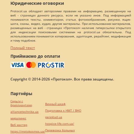
Юридические оговорки
Protocol.ua обладает авторскими правами на информацию, размещенную на
веб - страницах данного ресурса, если не указано иное. Под информацией
понимаются тексты, комментарии, статьи, фотоизображения, рисунки, ящик-
шота, сканы, видео, аудио, другие материалы. При использовании материалов,
размещенных на веб - страницах «Протокол» наличие гиперссылки открытого
для индексации поисковыми системами на protocol.ua обязательна. Под
использованием понимается копирования, адаптация, рерайтинг, модификация
и тому подобное.
Полный текст
Приймаємо до оплати
Copyright © 2014-2026 «Протокол». Все права защищены.
Партнёры
Серьги с
Винный шкаф
бриллиантами
Подготовка к НМТ / ВНО
alliancetechnika.ua
pereklad.ua
миралинкс
hospice-life.com.ua/
Веб мастер
Перевозка больных
https://motokosmos.ua/