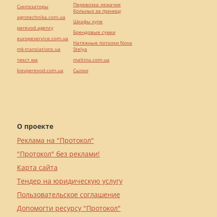
Перевозка лежачих
Синтезаторы
больных за границу
agrotechnika.com.ua
Шкафы купе
perevod.agency
Брендовые сумки
europeservice.com.ua
Натяжные потолки Nova
mk-translations.ua
Stelya
текст юа
maltina.com.ua
kievperevod.com.ua
Cылки
О проекте
Реклама на "Протокол"
"Протокол" без реклами!
Карта сайта
Тендер на юридическую услугу
Пользовательское соглашение
Допомогти ресурсу "Протокол"