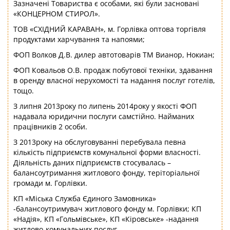
Зазначені Товариства є особами, які були засновані
«КОНЦЕРНОМ СТИРОЛ».
ТОВ «СХІДНИЙ КАРАВАН», м. Горлівка оптова торгівля
продуктами харчування та напоями;
ФОП Волков Д.В. дилер автотоварів ТМ Вианор, Нокиан;
ФОП Ковальов О.В. продаж побутової техніки, здавання
в оренду власної нерухомості та надання послуг готелів,
тощо.
З липня 2013року по липень 2014року у якості ФОП
надавала юридични послуги самстійно. Найманих
працівників 2 особи.
З 2013року на обслуговуванні перебувала певна
кількість підприємств комунальної форми власності.
Діяльність даних підприємств стосувалась –
балансоутримання житлового фонду, теріторіальної
громади м. Горлівки.
КП «Міська Служба Єдиного Замовника»
-балансоутримувач житлового фонду м. Горлівки; КП
«Надія», КП «Гольмівське», КП «Кіровське» -надання
житлово-комунальних послуг.