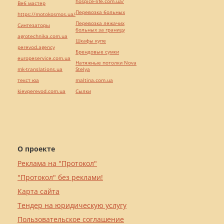
hospice-life.com.ua/
Веб мастер
Перевозка больных
https://motokosmos.ua/
Перевозка лежачих
Синтезаторы
больных за границу
agrotechnika.com.ua
Шкафы купе
perevod.agency
Брендовые сумки
europeservice.com.ua
Натяжные потолки Nova
mk-translations.ua
Stelya
текст юа
maltina.com.ua
kievperevod.com.ua
Cылки
О проекте
Реклама на "Протокол"
"Протокол" без реклами!
Карта сайта
Тендер на юридическую услугу
Пользовательское соглашение