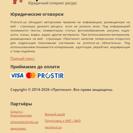
Юридические оговорки
Protocol.ua обладает авторскими правами на информацию, размещенную на
веб - страницах данного ресурса, если не указано иное. Под информацией
понимаются тексты, комментарии, статьи, фотоизображения, рисунки, ящик-
шота, сканы, видео, аудио, другие материалы. При использовании материалов,
размещенных на веб - страницах «Протокол» наличие гиперссылки открытого
для индексации поисковыми системами на protocol.ua обязательна. Под
использованием понимается копирования, адаптация, рерайтинг, модификация
и тому подобное.
Полный текст
Приймаємо до оплати
Copyright © 2014-2026 «Протокол». Все права защищены.
Партнёры
Серьги с
Винный шкаф
бриллиантами
Подготовка к НМТ / ВНО
alliancetechnika.ua
pereklad.ua
миралинкс