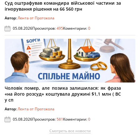
Суд оштрафував командира військової частини за
ігнорування рішення на 66 560 грн
Автор:
Лента от Протокола
05.08.2026
Просмотров:
495
Коментарии:
0
Чоловік помер, але позика залишилася: як фраза
«на його розсуд» коштувала дружині $1,1 млн ( ВС
у сп
Автор:
Лента от Протокола
05.08.2026
Просмотров:
581
Коментарии:
0
Смотреть все новости