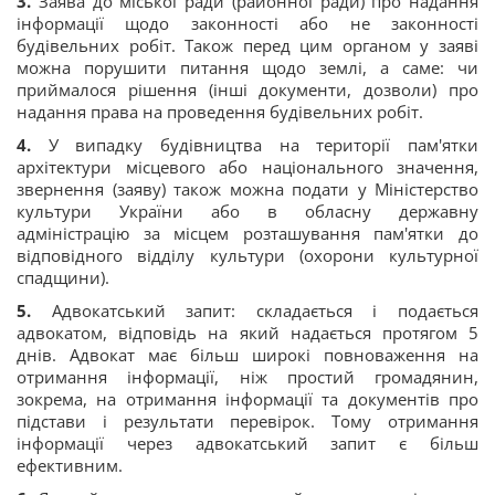
3.
Заява до міської ради (районної ради) про надання
інформації щодо законності або не законності
будівельних робіт. Також перед цим органом у заяві
можна порушити питання щодо землі, а саме: чи
приймалося рішення (інші документи, дозволи) про
надання права на проведення будівельних робіт.
4.
У випадку будівництва на території пам'ятки
архітектури місцевого або національного значення,
звернення (заяву) також можна подати у Міністерство
культури України або в обласну державну
адміністрацію за місцем розташування пам'ятки до
відповідного відділу культури (охорони культурної
спадщини).
5.
Адвокатський запит: складається і подається
адвокатом, відповідь на який надається протягом 5
днів. Адвокат має більш широкі повноваження на
отримання інформації, ніж простий громадянин,
зокрема, на отримання інформації та документів про
підстави і результати перевірок. Тому отримання
інформації через адвокатський запит є більш
ефективним.