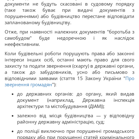
документи не будуть скасовані в судовому порядку
(таке також буває при видачі документів з
порушеннями) або будівництво перестане відповідати
запланованому будівництву.
Отже, при наявності належних документів "боротьба з
самобудом" буде недоречною і як наслідок
неефективним.
Коли будівельні роботи порушують права або законні
інтереси інших осіб, останні мають право для свого
захисту та подати звернення (скаргу) в державні органи,
а також до забудовників, усно або письмово з
відповідними заявами (стаття 15 Закону України "
Про
звернення громадян
"):
до державних органів: до органу, який видав
документ (наприклад, Державна інспекція
архітектури та містобудування (ДІАМ));
залежно від місця будівництва — у відповідну
районну державну адміністрацію, суд;
до поліції виключно при порушенні громадського
порядку або при порушенні статей кримінального