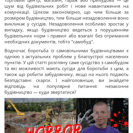
шум від будівельних робіт і нове навантаження на
комунікації. Цілком закономірно, що чим більше за
розміром будівництво, тим більше незадоволення воно
викликає у сусідів. Незадоволення особливо зростає у
випадку, якщо будівництво ведеться з порушенням
будівельних норм і правил або взагалі без отримання
необхідних документів, тобто "самобуд".
Водночас боротьба із самовільними будівництвами є
однією з актуальних проблем у благоустрої населених
пунктів. У цій статті розгляну саме сусідство з самобудом
та які можливості мають сусіди для боротьби з цим, а
також що робити забудовнику, якщо на нього подають
безпідставні скарги. І найголовніше, ви знайдете
відповідь на популярне питання: незаконне
будівництво — куди звертатися?