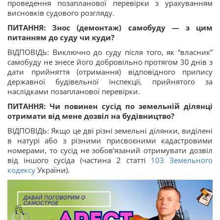
проведення позапланової перевірки з урахуванням
висновків судового розгляду.
ПИТАННЯ: Знос (демонтаж) самобуду — з цим
питанням до суду чи куди?
ВІДПОВІДЬ: Виключно до суду після того, як “власник”
самобуду не знесе його добровільно протягом 30 днів з
дати прийняття (отримання) відповідного припису
державної будівельної інспекції, прийнятого за
наслідками позапланової перевірки.
ПИТАННЯ: Чи повинен сусід по земельній ділянці
отримати від мене дозвіл на будівництво?
ВІДПОВІДЬ: Якщо це дві різні земельні ділянки, виділені
в натурі або з різними присвоєними кадастровими
номерами, то сусід не зобов’язаний отримувати дозвіл
від іншого сусіда (частина 2 статті
103
Земельного
кодексу
України).