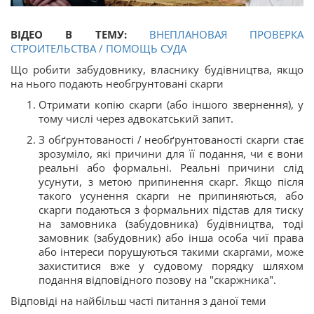
ВІДЕО В ТЕМУ:
ВНЕПЛАНОВАЯ ПРОВЕРКА
СТРОИТЕЛЬСТВА / ПОМОЩЬ СУДА
Що робити забудовнику, власнику будівництва, якщо
на нього подають необгрунтовані скарги
Отримати копію скарги (або іншого звернення), у
тому числі через адвокатський запит.
З обґрунтованості / необґрунтованості скарги стає
зрозуміло, які причини для її подання, чи є вони
реальні або формальні. Реальні причини слід
усунути, з метою припинення скарг. Якщо після
такого усунення скарги не припиняються, або
скарги подаються з формальних підстав для тиску
на замовника (забудовника) будівництва, тоді
замовник (забудовник) або інша особа чиї права
або інтереси порушуються такими скаргами, може
захиститися вже у судовому порядку шляхом
подання відповідного позову на "скаржника".
Відповіді на найбільш часті питання з даної теми