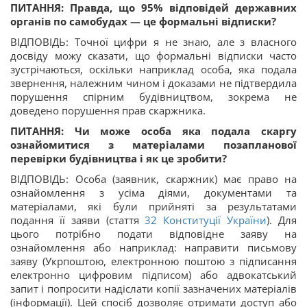
ПИТАННЯ: Правда, що 95% відповідей державних
органів по самобудах — це формальні відписки?
ВІДПОВІДЬ: Точної цифри я не знаю, але з власного
досвіду можу сказати, що формальні відписки часто
зустрічаються, оскільки наприклад особа, яка подала
звернення, належним чином і доказами не підтвердила
порушення спірним будівництвом, зокрема не
доведено порушення прав скаржника.
ПИТАННЯ: Чи може особа яка подала скаргу
ознайомитися з матеріалами позапланової
перевірки будівництва і як це зробити?
ВІДПОВІДЬ: Особа (заявник, скаржник) має право на
ознайомлення з усіма діями, документами та
матеріалами, які були прийняті за результатами
подання її заяви (стаття
32
Конституції України
). Для
цього потрібно подати відповідне заяву на
ознайомлення або наприклад: направити письмову
заяву (Укрпоштою, електронною поштою з підписання
електронно цифровим підписом) або адвокатський
запит і попросити надіслати копії зазначених матеріалів
(інформації). Цей спосіб дозволяє отримати доступ або