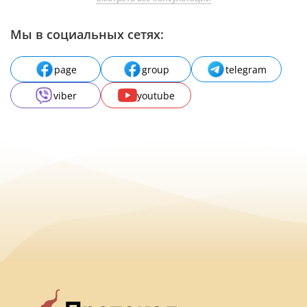
Мы в социальных сетях:
page
group
telegram
viber
youtube