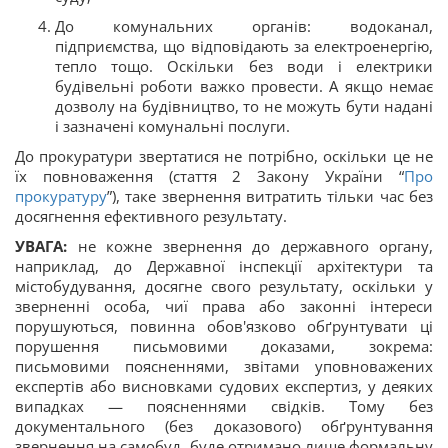
До комунальних органів: водоканал,
підприємства, що відповідають за електроенергію,
тепло тощо. Оскільки без води і електрики
будівельні роботи важко провести. А якщо немає
дозволу на будівництво, то не можуть бути надані
і зазначені комунальні послуги.
До прокуратури звертатися не потрібно, оскільки це не
їх повноваження (стаття 2 Закону України “
Про
прокуратуру
”), таке звернення витратить тільки час без
досягнення ефективного результату.
УВАГА:
не кожне звернення до державного органу,
наприклад, до Державної інспекції архітектури та
містобудування, досягне свого результату, оскільки у
зверненні особа, чиї права або законні інтереси
порушуються, повинна обов'язково обґрунтувати ці
порушення письмовими доказами, зокрема:
письмовими поясненнями, звітами уповноважених
експертів або висновками судових експертиз, у деяких
випадках — поясненнями свідків. Тому без
документального (без доказового) обґрунтування
звернення на самобуд, буде отримано лише формальну