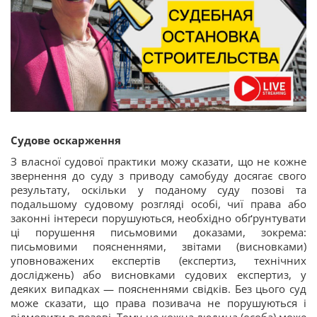
Судове оскарження
З власної судової практики можу сказати, що не кожне
звернення до суду з приводу самобуду досягає свого
результату, оскільки у поданому суду позові та
подальшому судовому розгляді особі, чиї права або
законні інтереси порушуються, необхідно обґрунтувати
ці порушення письмовими доказами, зокрема:
письмовими поясненнями, звітами (висновками)
уповноважених експертів (експертиз, технічних
досліджень) або висновками судових експертиз, у
деяких випадках — поясненнями свідків. Без цього суд
може сказати, що права позивача не порушуються і