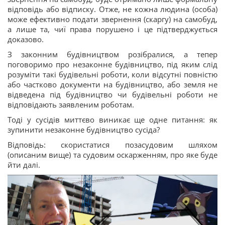
відповідь або відписку. Отже, не кожна людина (особа)
може ефективно подати звернення (скаргу) на самобуд,
а лише та, чиї права порушено і це підтверджується
доказово.
З законним будівництвом розібралися, а тепер
поговоримо про незаконне будівництво, під яким слід
розуміти такі будівельні роботи, коли відсутні повністю
або частково документи на будівництво, або земля не
відведена під будівництво чи будівельні роботи не
відповідають заявленим роботам.
Тоді у сусідів миттєво виникає ще одне питання: як
зупинити незаконне будівництво сусіда?
Відповідь: скористатися позасудовим шляхом
(описаним вище) та судовим оскарженням, про яке буде
йти далі.