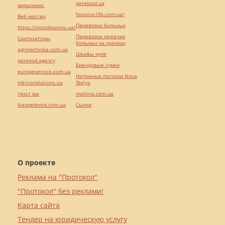
pereklad.ua
миралинкс
hospice-life.com.ua/
Веб мастер
Перевозка больных
https://motokosmos.ua/
Перевозка лежачих
Синтезаторы
больных за границу
agrotechnika.com.ua
Шкафы купе
perevod.agency
Брендовые сумки
europeservice.com.ua
Натяжные потолки Nova
mk-translations.ua
Stelya
текст юа
maltina.com.ua
kievperevod.com.ua
Cылки
О проекте
Реклама на "Протокол"
"Протокол" без реклами!
Карта сайта
Тендер на юридическую услугу