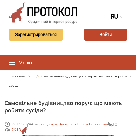
RU
Зарегистрироваться
Войти
Меню
...
Главная
Самовільне будівництво поруч: що мають робити
сусі...
Самовільне будівництво поруч: що мають
робити сусіди?
0
26.09.2024
Автор:
адвокат Васильев Павел Сергеевич
2613
1