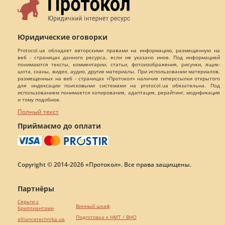
Юридические оговорки
Protocol.ua обладает авторскими правами на информацию, размещенную на
веб - страницах данного ресурса, если не указано иное. Под информацией
понимаются тексты, комментарии, статьи, фотоизображения, рисунки, ящик-
шота, сканы, видео, аудио, другие материалы. При использовании материалов,
размещенных на веб - страницах «Протокол» наличие гиперссылки открытого
для индексации поисковыми системами на protocol.ua обязательна. Под
использованием понимается копирования, адаптация, рерайтинг, модификация
и тому подобное.
Полный текст
Приймаємо до оплати
Copyright © 2014-2026 «Протокол». Все права защищены.
Партнёры
Серьги с
Винный шкаф
бриллиантами
Подготовка к НМТ / ВНО
alliancetechnika.ua