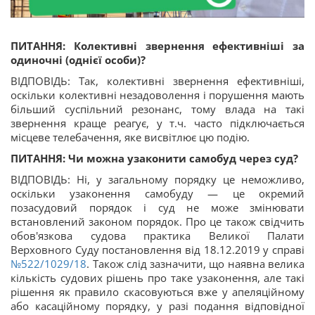
ПИТАННЯ: Колективні звернення ефективніші за
одиночні (однієї особи)?
ВІДПОВІДЬ: Так, колективні звернення ефективніші,
оскільки колективні незадоволення і порушення мають
більший суспільний резонанс, тому влада на такі
звернення краще реагує, у т.ч. часто підключається
місцеве телебачення, яке висвітлює цю подію.
ПИТАННЯ: Чи можна узаконити самобуд через суд?
ВІДПОВІДЬ: Ні, у загальному порядку це неможливо,
оскільки узаконення самобуду — це окремий
позасудовий порядок і суд не може змінювати
встановлений законом порядок. Про це також свідчить
обов'язкова судова практика Великої Палати
Верховного Суду постановлення від 18.12.2019 у справі
№522/1029/18
. Також слід зазначити, що наявна велика
кількість судових рішень про таке узаконення, але такі
рішення як правило скасовуються вже у апеляційному
або касаційному порядку, у разі подання відповідної