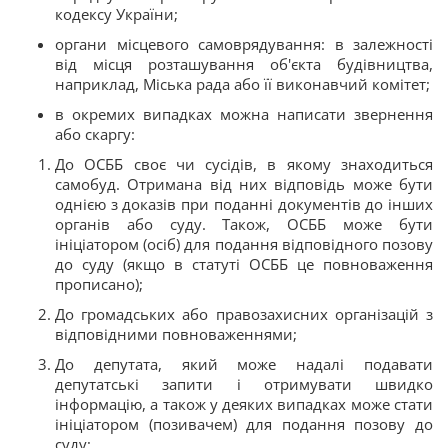
кодексу України;
органи місцевого самоврядування: в залежності
від місця розташування об'єкта будівництва,
наприклад, Міська рада або її виконавчий комітет;
в окремих випадках можна написати звернення
або скаргу:
До ОСББ своє чи сусідів, в якому знаходиться
самобуд. Отримана від них відповідь може бути
однією з доказів при поданні документів до інших
органів або суду. Також, ОСББ може бути
ініціатором (осіб) для подання відповідного позову
до суду (якщо в статуті ОСББ це повноваження
прописано);
До громадських або правозахисних організацій з
відповідними повноваженнями;
До депутата, який може надалі подавати
депутатські запити і отримувати швидко
інформацію, а також у деяких випадках може стати
ініціатором (позивачем) для подання позову до
суду;