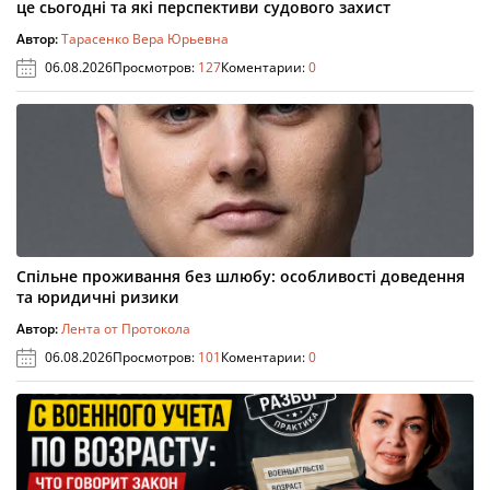
це сьогодні та які перспективи судового захист
Автор:
Тарасенко Вера Юрьевна
06.08.2026
Просмотров:
127
Коментарии:
0
Спільне проживання без шлюбу: особливості доведення
та юридичні ризики
Автор:
Лента от Протокола
06.08.2026
Просмотров:
101
Коментарии:
0