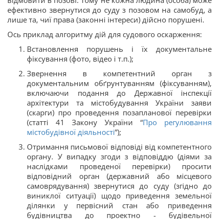
відмовити в позові. Тому не кожна людина (особа) може
ефективно звернутися до суду з позовом на самобуд, а
лише та, чиї права (законні інтереси) дійсно порушені.
Ось приклад алгоритму дій для судового оскарження:
Встановлення порушень і їх документальне
фіксування (фото, відео і т.п.);
Звернення в компетентний орган з
документальним обґрунтуванням (фіксуванням),
включаючи подання до Державної інспекції
архітектури та містобудування України заяви
(скарги) про проведення позапланової перевірки
(статті 41 Закону України “
Про регулювання
містобудівної діяльності
”);
Отримання письмової відповіді від компетентного
органу. У випадку згоди з відповіддю (діями за
наслідками проведеної перевірки) просити
відповідний орган (державний або місцевого
самоврядування) звернутися до суду (згідно до
виниклої ситуації) щодо приведення земельної
ділянки у первісний стан або приведення
будівництва до проектно - будівельної