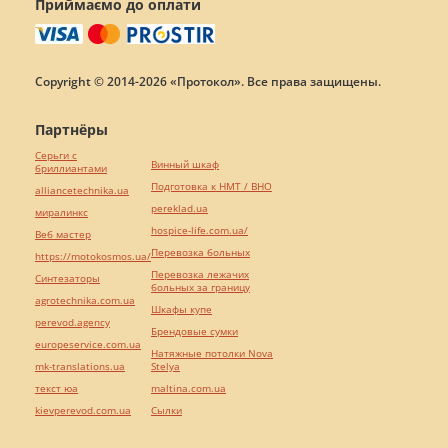
Приймаємо до оплати
Copyright © 2014-2026 «Протокол». Все права защищены.
Партнёры
Серьги с
Винный шкаф
бриллиантами
Подготовка к НМТ / ВНО
alliancetechnika.ua
pereklad.ua
миралинкс
hospice-life.com.ua/
Веб мастер
Перевозка больных
https://motokosmos.ua/
Перевозка лежачих
Синтезаторы
больных за границу
agrotechnika.com.ua
Шкафы купе
perevod.agency
Брендовые сумки
europeservice.com.ua
Натяжные потолки Nova
mk-translations.ua
Stelya
текст юа
maltina.com.ua
kievperevod.com.ua
Cылки