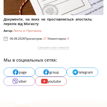
Документи, на яких не проставляється апостиль:
перелік від Мін’юсту
Автор:
Лента от Протокола
06.08.2026
Просмотров:
211
Коментарии:
0
Смотреть все новости
Мы в социальных сетях:
page
group
telegram
viber
youtube