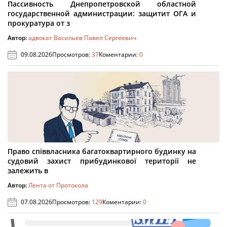
Пассивность Днепропетровской областной
государственной администрации: защитит ОГА и
прокуратура от з
Автор:
адвокат Васильев Павел Сергеевич
09.08.2026
Просмотров:
37
Коментарии:
0
Право співвласника багатоквартирного будинку на
судовий захист прибудинкової території не
залежить в
Автор:
Лента от Протокола
07.08.2026
Просмотров:
129
Коментарии:
0