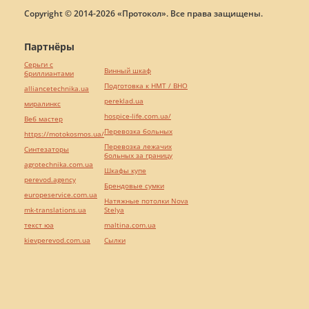
Copyright © 2014-2026 «Протокол». Все права защищены.
Партнёры
Серьги с
Винный шкаф
бриллиантами
Подготовка к НМТ / ВНО
alliancetechnika.ua
pereklad.ua
миралинкс
hospice-life.com.ua/
Веб мастер
Перевозка больных
https://motokosmos.ua/
Перевозка лежачих
Синтезаторы
больных за границу
agrotechnika.com.ua
Шкафы купе
perevod.agency
Брендовые сумки
europeservice.com.ua
Натяжные потолки Nova
mk-translations.ua
Stelya
текст юа
maltina.com.ua
kievperevod.com.ua
Cылки