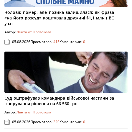
Чоловік помер, але позика залишилася: як фраза
«на його розсуд» коштувала дружині $1,1 млн ( ВС
у сп
Автор:
Лента от Протокола
05.08.2026
Просмотров:
415
Коментарии:
0
Суд оштрафував командира військової частини за
ігнорування рішення на 66 560 грн
Автор:
Лента от Протокола
05.08.2026
Просмотров:
320
Коментарии:
0