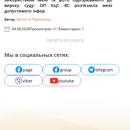
вироку суду: ОП КЦС ВС роз’яснила межі
допустимого інфор
Автор:
Лента от Протокола
04.08.2026
Просмотров:
467
Коментарии:
0
Смотреть все новости
Мы в социальных сетях:
page
group
telegram
viber
youtube