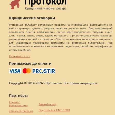
Юридические оговорки
Protocol.ua обладает авторскими правами на информацию, размещенную на
веб - страницах данного ресурса, если не указано иное. Под информацией
понимаются тексты, комментарии, статьи, фотоизображения, рисунки, ящик-
шота, сканы, видео, аудио, другие материалы. При использовании материалов,
размещенных на веб - страницах «Протокол» наличие гиперссылки открытого
для индексации поисковыми системами на protocol.ua обязательна. Под
использованием понимается копирования, адаптация, рерайтинг, модификация
и тому подобное.
Полный текст
Приймаємо до оплати
Copyright © 2014-2026 «Протокол». Все права защищены.
Партнёры
Серьги с
Винный шкаф
бриллиантами
Подготовка к НМТ / ВНО
alliancetechnika.ua