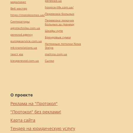
pereklad.ua
миралинкс
hospice-life.com.ua/
Веб мастер
Перевозка больных
https://motokosmos.ua/
Перевозка лежачих
Синтезаторы
больных за границу
agrotechnika.com.ua
Шкафы купе
perevod.agency
Брендовые сумки
europeservice.com.ua
Натяжные потолки Nova
mk-translations.ua
Stelya
текст юа
maltina.com.ua
kievperevod.com.ua
Cылки
О проекте
Реклама на "Протокол"
"Протокол" без реклами!
Карта сайта
Тендер на юридическую услугу