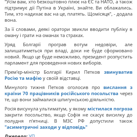
"Усім вам, хто безкоштовно плює на ЄС та НАТО, а також
підтримує дії Путіна в Україні, знайте. Ви облажались.
Тим, хто надихає вас на це, платять. Щомісяця", - додала
вона.
За її словами, деякі оратори звикли вводити публіку в
оману і грати на оманах та страхах.
Уряд Болгарії програв вотум недовіри, але
залишатиметься при владі, доки не буде сформовано
новий. Якщо це буде неможливо, президент розпустить
парламент для проведення нових виборів.
Прем'єр-міністр Болгарії Кирил Петков
звинуватив
Росію та мафію
у своїй відставці.
Минулого тижня Петков оголосив про
вислання з
країни 70 працівників російського посольства
через
те, що вони займалися шпигунською діяльністю.
Росія висунула ультиматум, у якому
містилася погроза
закрити посольство, якщо Софія не скасує висилку до
полудня п'ятниці. В МЗС РФ допустили також
"асиметричні заходи у відповідь"
Джерело:
УП