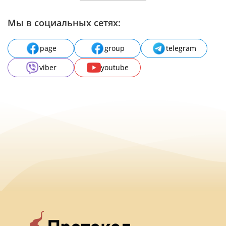
Мы в социальных сетях:
page
group
telegram
viber
youtube