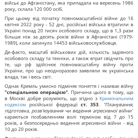
військ до Афганістану, яка припадала на вересень 1986
року, склала 120 000 осіб.
При цьому від початку повномасштабної війни до 16
квітня 2022 року - 52 дні, російські війська втратили в
Україні понад 20 тисяч особового складу, що в 1,3 рази
більше ніж за десять років війни в Афганістані (1979-
1989), коли загинуло 14453 військовослужбовця.
Де-факто, масштаб військових дій, кількість задіяного
особового складу та техніки, а також втрат свідчить про
те, що рф здійснює повномасштабну війну проти
України, про що неодноразово заявляли як українська
влада, так і весь світ.
Однак Кремль умисно підміняє поняття і називає війну
"спеціальною операцією"
. Причина цього в тому, що
в Москві добре розуміють, що згідно з
Кримінальним
кодексом
російської федерації
ст. 353
.
"Планування,
підготовка, розв'язування чи ведення агресивної війни"
караються позбавленням волі терміном від 7 до 15
років, а безпосередньо ведення агресивної війни - від
10 до 20 років.