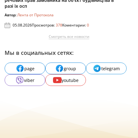
речових прав замовника на об’єкт будівництва в
разі їх осп
Автор:
Лента от Протокола
05.08.2026
Просмотров:
378
Коментарии:
0
Смотреть все новости
Мы в социальных сетях:
page
group
telegram
viber
youtube