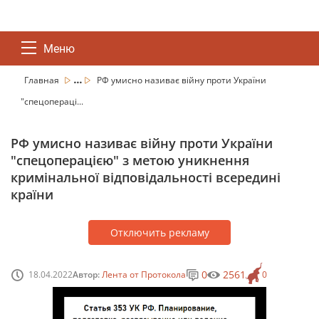
Меню
...
Главная
РФ умисно називає війну проти України
"спецопераці...
РФ умисно називає війну проти України
"спецоперацією" з метою уникнення
кримінальної відповідальності всередині
країни
Отключить рекламу
0
2561
18.04.2022
Автор:
Лента от Протокола
0