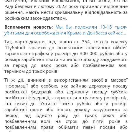
Фактично, очільник Білокам’яної, та всі особи, які на
Раді безпеки в лютому 2022 року приймали відповідне
рішення, мають нести кримінальну відповідальність за
російським законодавством.
Вспомните новость:
Мы бы положили 10-15 тысяч
убитыми для освобождения Крыма и Донбасса сейчас...
Тут, варто додати, що, згідно ст. 354, того ж кодексу
"Публічні заклики до розв'язання агресивної війни"
караються штрафом у розмірі до 300 000 рублів або у
розмірі заробітної плати чи іншого доходу засудженого
за період до двох років або позбавленням волі
терміном до трьох років.
Ті ж дії, вчинені з використанням засобів масової
інформації або особою, яка займає державну посаду
російської федерації або державну посаду суб'єкта
російської федерації, - караються штрафом у розмірі від
ста тисяч до п'ятисот тисяч рублів або у розмірі
заробітної плати або іншого доходу засудженого за
період від одного року до трьох років або
позбавленням волі на строк до п'яти років з
позбавленням права обіймати певні посади або