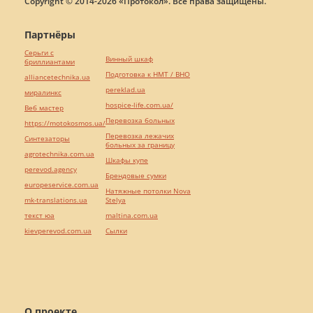
Copyright © 2014-2026 «Протокол». Все права защищены.
Партнёры
Серьги с
Винный шкаф
бриллиантами
Подготовка к НМТ / ВНО
alliancetechnika.ua
pereklad.ua
миралинкс
hospice-life.com.ua/
Веб мастер
Перевозка больных
https://motokosmos.ua/
Перевозка лежачих
Синтезаторы
больных за границу
agrotechnika.com.ua
Шкафы купе
perevod.agency
Брендовые сумки
europeservice.com.ua
Натяжные потолки Nova
mk-translations.ua
Stelya
текст юа
maltina.com.ua
kievperevod.com.ua
Cылки
О проекте