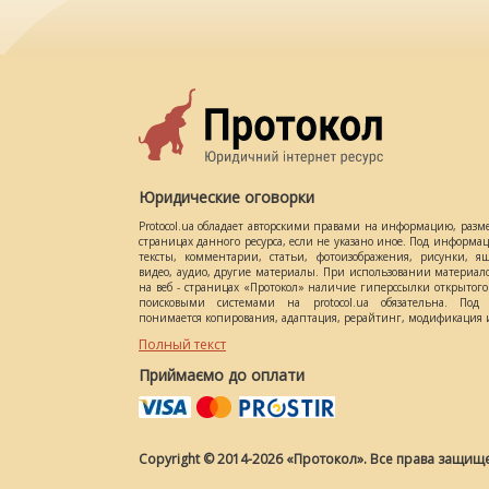
Юридические оговорки
Protocol.ua обладает авторскими правами на информацию, разм
страницах данного ресурса, если не указано иное. Под информ
тексты, комментарии, статьи, фотоизображения, рисунки, ящ
видео, аудио, другие материалы. При использовании материал
на веб - страницах «Протокол» наличие гиперссылки открытог
поисковыми системами на protocol.ua обязательна. Под 
понимается копирования, адаптация, рерайтинг, модификация и
Полный текст
Приймаємо до оплати
Copyright © 2014-2026 «Протокол». Все права защищ