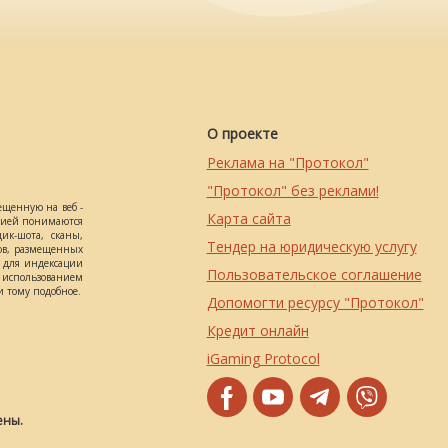
О проекте
Реклама на "Протокол"
"Протокол" без реклами!
ещенную на веб -
Карта сайта
ацией понимаются
ик-шота, сканы,
Тендер на юридическую услугу
ов, размещенных
о для индексации
Пользовательское соглашение
использованием
 тому подобное.
Допомогти ресурсу "Протокол"
Кредит онлайн
iGaming Protocol
ены.