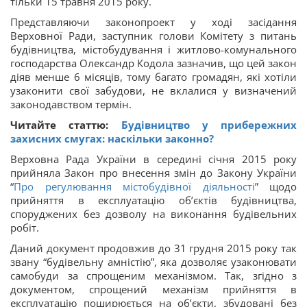
тільки 15 травня 2015 року.
Представляючи законопроект у ході засідання
Верховної Ради, заступник голови Комітету з питань
будівництва, містобудування і житлово-комунального
господарства Олександр Кодола зазначив, що цей закон
діяв менше 6 місяців, тому багато громадян, які хотіли
узаконити свої забудови, не вклалися у визначений
законодавством термін.
Читайте статтю:
Будівництво у прибережних
захисних смугах: наскільки законно?
Верховна Рада України в середині січня 2015 року
прийняла Закон про внесення змін до Закону України
“
Про регулювання містобудівної діяльності
” щодо
прийняття в експлуатацію об’єктів будівництва,
споруджених без дозволу на виконання будівельних
робіт.
Даний документ продовжив до 31 грудня 2015 року так
звану “будівельну амністію”, яка дозволяє узаконювати
самобуди за спрощеним механізмом. Так, згідно з
документом, спрощений механізм прийняття в
експлуатацію поширюється на об’єкти, збудовані без