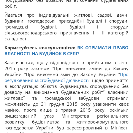
робіт.
Йдеться про індивідуальні житлові, садові, дачні
будинки, господарські присадибні будівлі і споруди,
громадські будівлі, будівлі і споруди
сільськогосподарського призначення I і II категорій
складності.
Користуйтесь консультацією:
ЯК ОТРИМАТИ ПРАВО
ВЛАСНОСТІ НА БУДИНОК В СЕЛІ?
Зазначається, що у відповідності з прийнятим в січні
2015 року законом “Про внесення зміни до Закону
України “Про внесення змін до Закону України “
Про
регулювання містобудівної діяльності
” щодо прийняття
в експлуатацію об’єктів будівництва, споруджених без
дозволу на виконання будівельних робіт” власники
житлової та громадської забудови отримали
можливість до 31 грудня 2015 року узаконити своє
майно, проте лише з травня 2015 року, оскільки
вищезгаданий указ Міністерства регіонального
розвитку, будівництва та житлово-комунального
господарства України був зареєстрований в Мін’юсті