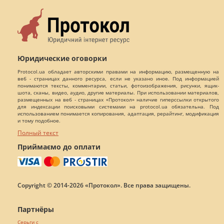
Юридические оговорки
Protocol.ua обладает авторскими правами на информацию, размещенную на
веб - страницах данного ресурса, если не указано иное. Под информацией
понимаются тексты, комментарии, статьи, фотоизображения, рисунки, ящик-
шота, сканы, видео, аудио, другие материалы. При использовании материалов,
размещенных на веб - страницах «Протокол» наличие гиперссылки открытого
для индексации поисковыми системами на protocol.ua обязательна. Под
использованием понимается копирования, адаптация, рерайтинг, модификация
и тому подобное.
Полный текст
Приймаємо до оплати
Copyright © 2014-2026 «Протокол». Все права защищены.
Партнёры
Серьги с