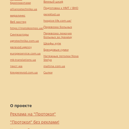
Винный шкаф
бриллиантами
Подготовка к НМТ / ВНО
alliancetechnika.ua
pereklad.ua
миралинкс
hospice-life.com.ua/
Веб мастер
Перевозка больных
https://motokosmos.ua/
Перевозка лежачих
Синтезаторы
больных за границу
agrotechnika.com.ua
Шкафы купе
perevod.agency
Брендовые сумки
europeservice.com.ua
Натяжные потолки Nova
mk-translations.ua
Stelya
текст юа
maltina.com.ua
kievperevod.com.ua
Cылки
О проекте
Реклама на "Протокол"
"Протокол" без реклами!