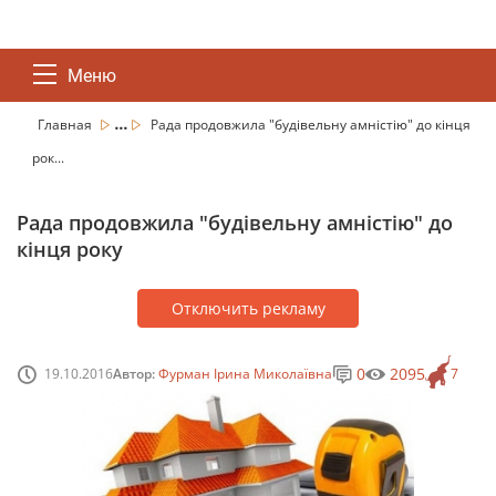
Меню
...
Главная
Рада продовжила "будівельну амністію" до кінця
рок...
Рада продовжила "будівельну амністію" до
кінця року
Отключить рекламу
0
2095
19.10.2016
Автор:
Фурман Ірина Миколаївна
7