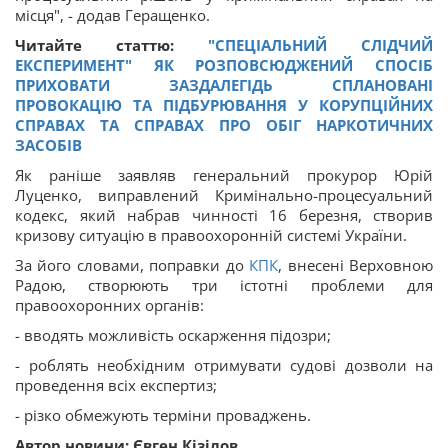
місця", - додав Геращенко.
Читайте статтю:
"СПЕЦІАЛЬНИЙ СЛІДЧИЙ
ЕКСПЕРИМЕНТ" ЯК РОЗПОВСЮДЖЕНИЙ СПОСІБ
ПРИХОВАТИ ЗАЗДАЛЕГІДЬ СПЛАНОВАНІ
ПРОВОКАЦІЮ ТА ПІДБУРЮВАННЯ У КОРУПЦІЙНИХ
СПРАВАХ ТА СПРАВАХ ПРО ОБІГ НАРКОТИЧНИХ
ЗАСОБІВ
Як раніше заявляв генеральний прокурор Юрій
Луценко, виправлений Кримінально-процесуальний
кодекс, який набрав чинності 16 березня, створив
кризову ситуацію в правоохоронній системі України.
За його словами, поправки до
КПК
, внесені Верховною
Радою, створюють три істотні проблеми для
правоохоронних органів:
- вводять можливість оскарження підозри;
- роблять необхідним отримувати судові дозволи на
проведення всіх експертиз;
- різко обмежують терміни проваджень.
Автор новини: Євген Кізілов