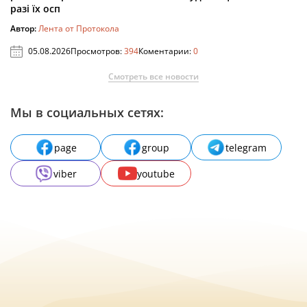
разі їх осп
Автор:
Лента от Протокола
05.08.2026
Просмотров:
394
Коментарии:
0
Смотреть все новости
Мы в социальных сетях:
page
group
telegram
viber
youtube