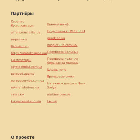
Партнёры
Серьги с
Винный шкаф
бриллиантами
Подготовка к НМТ / ВНО
alliancetechnika.ua
pereklad.ua
миралинкс
hospice-life.com.ua/
Веб мастер
Перевозка больных
https://motokosmos.ua/
Перевозка лежачих
Синтезаторы
больных за границу
agrotechnika.com.ua
Шкафы купе
perevod.agency
Брендовые сумки
europeservice.com.ua
Натяжные потолки Nova
mk-translations.ua
Stelya
текст юа
maltina.com.ua
kievperevod.com.ua
Cылки
О проекте