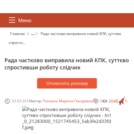
Меню
...
Главная
Рада частково виправила новий КПК, суттєво
спрости...
Рада частково виправила новий КПК, суттєво
спростивши роботу слідчих
Отключить рекламу
1
2048
22.03.2018
Автор:
Понзель Марина Генадіївна
5