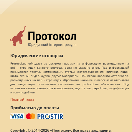
Юридические оговорки
Protocol.ua обладает авторскими правами на информацию, размещенную на
веб - страницах данного ресурса, если не указано иное. Под информацией
понимаются тексты, комментарии, статьи, фотоизображения, рисунки, ящик-
шота, сканы, видео, аудио, другие материалы. При использовании материалов,
размещенных на веб - страницах «Протокол» наличие гиперссылки открытого
для индексации поисковыми системами на protocol.ua обязательна. Под
использованием понимается копирования, адаптация, рерайтинг, модификация
и тому подобное.
Полный текст
Приймаємо до оплати
Copyright © 2014-2026 «Протокол». Все права защищены.