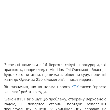
"Через ці помилки з 16 березня слідчі і прокурори, які
працюють, наприклад, в місті Ізмаїлі Одеської області, з
будь-якого питання, що вимагає рішення суду, повинні
їхати до Одеси за 250 кілометрів", - пише нардеп.
Він зазначив, що ця норма нового
КПК
також "просто
завалює" роботою суди.
"Закон 8151 вирішує цю проблему, створену Верховною
Радою, і повертає старий порядок ухвалення
процесуальних рішень у кримінальних справах на