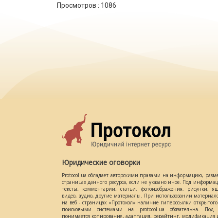
Просмотров :
1086
Юридические оговорки
Protocol.ua обладает авторскими правами на информацию, разм
страницах данного ресурса, если не указано иное. Под информ
тексты, комментарии, статьи, фотоизображения, рисунки, ящ
видео, аудио, другие материалы. При использовании материал
на веб - страницах «Протокол» наличие гиперссылки открытог
поисковыми системами на protocol.ua обязательна. Под 
понимается копирования, адаптация, рерайтинг, модификация и