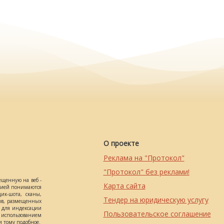
О проекте
Реклама на "Протокол"
"Протокол" без реклами!
ещенную на веб -
Карта сайта
ацией понимаются
ик-шота, сканы,
Тендер на юридическую услугу
ов, размещенных
о для индексации
Пользовательское соглашение
использованием
 тому подобное.