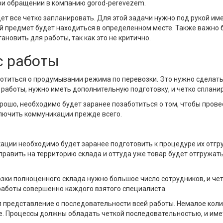
ри обращении в компанию gorod-perevezem.
ет все четко запланировать. Для этой задачи нужно под рукой име
ой предмет будет находиться в определенном месте. Также важно б
новить для работы, так как это не критично.
с работы
титься о продумывании режима по перевозки. Это нужно сделать
работы, нужно иметь дополнительную подготовку, и четко спланир
рошо, необходимо будет заранее позаботиться о том, чтобы провес
лючить коммуникации прежде всего.
ции необходимо будет заранее подготовить к процедуре их отгру
править на территорию склада и оттуда уже товар будет отгружать
озки полноценного склада нужно большое число сотрудников, и ч
аботы совершенно каждого взятого специалиста.
л представление о последовательности всей работы. Немалое кол
е. Процессы должны обладать четкой последовательностью, и име