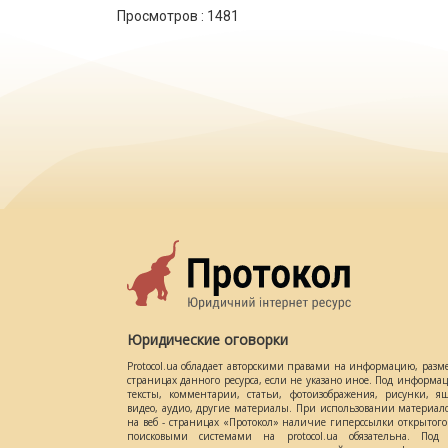
Просмотров :
1481
Юридические оговорки
Protocol.ua обладает авторскими правами на информацию, разм
страницах данного ресурса, если не указано иное. Под информ
тексты, комментарии, статьи, фотоизображения, рисунки, ящ
видео, аудио, другие материалы. При использовании материал
на веб - страницах «Протокол» наличие гиперссылки открытог
поисковыми системами на protocol.ua обязательна. Под 