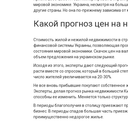
мировой экономике. Украина, несмотря на больш
другие страны. Но она по-прежнему зависима от м
Какой прогноз цен на 
Стоимость жилой и нежилой недвижимости в стра
финансовой системы Украины, позволяющая прог
состояния мировой экономики. Скачок цен на ва
объем предложения на украинском рынке.
Исходя из этого, эксперты дают следующий прог
расти вместе со спросом, который в большей ст
число жителей увеличивается на 20-30%.
Не все вновь прибывшие покупают собственное ж
Эксперты, делая прогноз рынка недвижимости Ки
способны ее изменить. Меняется только структур
В периоды благополучия в столицу приезжают п
бизнес. В периоды спадов большая часть приез
преимущественно недорогое жилье.