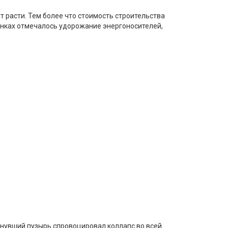
т расти. Тем более что стоимость строительства
рынках отмечалось удорожание энергоносителей,
пнувший пузырь спровоцировал коллапс во всей