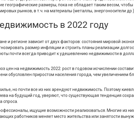
ие географические размеры, пока не обладает таким весом, чтобы
ировых рынков, в т.ч. на материалы (металлы, энергоносители др.)
недвижимость в 2022 году
не и регионе зависит от двух факторов: состояния мировой эконо
нозировать размер инфляции и строить планы реализации долгоср
люты почти всегда приводит к удешевлению недвижимости в долла
ноз цен на недвижимость 2022: рост в годовом исчислении состав
епени обусловлен приростом населения города, чем увеличением б
илье, но почти все из них арендуют недвижимость. Поэтому киевл
ева на будущий год, уверяют, что существующая тенденция сохра
а спроса.
рофессионалы, ищущие возможности реализоваться. Многие из них
жающих работников меняет место жительства или занятости вынуж