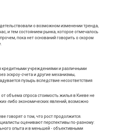
идетельствовали о возможном изменении тренда,
ас, и тем состоянием рынка, которое отмечалось
Впрочем, пока нет оснований говорить о скором
.
ся кредитными учреждениями и различными
ез эскроу-счета и другие механизмы,
адувается пузырь вследствие несоответствия
от объема спроса стоимость жилья в Киеве не
каких-либо экономических явлений, возможно
е говорят о том, что рост продолжится.
ециалисты оценивают перспективы по-разному:
льного опыта и в меньшей - объективными