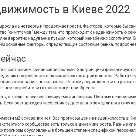
движимость в Киеве 2022
ыросла на четверть и продолжает расти. Факторов, которые бы св
тво "симптомов" между тем, что происходит с недвижимостью сейч
вполне вероятно надувание пузыря, который неизбежно схлопнется. 
рим основные факторы, определяющие состояние рынка, подробнее
сейчас
яется состоянием финансовой системы. Застройщики финансируют
деляют потребность в новых объектах строительства. Работа чер
финансирование, не налажена. Поэтому периодически на рынке н
, чем потребители готовы и могут приобрести.
ь, а также плохо прогнозируемая инфляция. Поэтому независимо 
ть. Если рост доходов населения существенно замедлится в силу 
мости м2 оснований нет. Все прогнозы цен на недвижимость в Киев
кспертного сообщества есть только в динамике роста. Разные сп
ако прогнозы обусловлены в большей степени спецификой персона