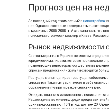
Прогноз цен на не
За последний год стоимость м2 в
новостройках
в
нет. Однако некоторые эксперты отмечают сходс
в кризисные 2005-2008 гг. А это означает, что 
понижении стоимости квартир в Киеве. Рассмот
Рынок недвижимости 
Состояние рынка в Украине во многом определ
юридическими лицами, которые произвольно опре
позволяющие инвесторам осуществлять целевое 
спроса и предложения - жилья возводится больше
Растущие цены подпирает растущая себестоимост
снижается. Такая ситуация несет в себе опаснос
образование пузыря и резкое снижение цен.
Ожидать плавного естественного понижения стои
Расхождение во мнениях среди представителей э
одни предсказывают 10% в год, другие- 20. Одн