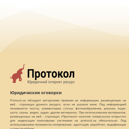
Юридические оговорки
Protocol.ua обладает авторскими правами на информацию, размещенную на
веб - страницах данного ресурса, если не указано иное. Под информацией
понимаются тексты, комментарии, статьи, фотоизображения, рисунки, ящик-
шота, сканы, видео, аудио, другие материалы. При использовании материалов,
размещенных на веб - страницах «Протокол» наличие гиперссылки открытого
для индексации поисковыми системами на protocol.ua обязательна. Под
использованием понимается копирования, адаптация, рерайтинг, модификация
и тому подобное.