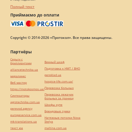
Полный текст
Приймаємо до оплати
Copyright © 2014-2026 «Протокол». Все права защищены.
Партнёры
Серьги с
Винный шкаф
бриллиантами
Подготовка к НМТ / ВНО
alliancetechnika.ua
pereklad.ua
миралинкс
hospice-life.com.ua/
Веб мастер
Перевозка больных
https://motokosmos.ua/
Перевозка лежачих
Синтезаторы
больных за границу
agrotechnika.com.ua
Шкафы купе
perevod.agency
Брендовые сумки
europeservice.com.ua
Натяжные потолки Nova
mk-translations.ua
Stelya
текст юа
maltina.com.ua