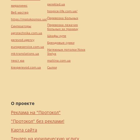
pereklad.ua
миралинкс
hospice-life.com.ua/
Веб мастер
Перевозка больных
https://motokosmos.ua/
Перевозка лежачих
Синтезаторы
больных за границу
agrotechnika.com.ua
Шкафы купе
perevod.agency
Брендовые сумки
europeservice.com.ua
Натяжные потолки Nova
mk-translations.ua
Stelya
текст юа
maltina.com.ua
kievperevod.com.ua
Cылки
О проекте
Реклама на "Протокол"
"Протокол" без реклами!
Карта сайта
Тендер на юридическую услугу