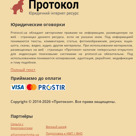
Юридические оговорки
Protocol.ua обладает авторскими правами на информацию, размещенную на
веб - страницах данного ресурса, если не указано иное. Под информацией
понимаются тексты, комментарии, статьи, фотоизображения, рисунки, ящик-
шота, сканы, видео, аудио, другие материалы. При использовании материалов,
размещенных на веб - страницах «Протокол» наличие гиперссылки открытого
для индексации поисковыми системами на protocol.ua обязательна. Под
использованием понимается копирования, адаптация, рерайтинг, модификация
и тому подобное.
Полный текст
Приймаємо до оплати
Copyright © 2014-2026 «Протокол». Все права защищены.
Партнёры
Серьги с
Винный шкаф
бриллиантами
Подготовка к НМТ / ВНО
alliancetechnika.ua