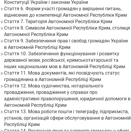
Конституції України і законам України
Стаття 6. Форми участі громадян у вирішенні питань,
віднесених до компетенції Автономної Республіки Крим
Стаття 7. Територія Автономної Республіки Крим
Стаття 8. Символи Автономної Республіки Крим, столиця
Автономної Республіки Крим
Стаття 9. Забезпечення прав і свобод громадян України
в Автономній Республіці Крим
Стаття 10. Забезпечення функціонування і розвитку
державної мови, російської, кримськотатарської та
інших національних мов в Автономній Республіці Крим
Стаття 11. Мова документів, які посвідчують статус
громадянина в Автономній Республіці Крим
Стаття 12. Мова судочинства, нотаріального
провадження, провадження у справах про
адміністративні правопорушення, юридичної допомоги в
Автономній Республіці Крим
Стаття 13. Мова роботи пошти і телеграфу, підприємств,
установ, організацій сфери обслуговування в Автономній
Республіці Крим
Стаття 14. Реалізація прав та інтересів громадян у сфері