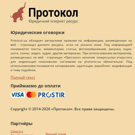
Юридические оговорки
Protocol.ua обладает авторскими правами на информацию, размещенную на
веб - страницах данного ресурса, если не указано иное. Под информацией
понимаются тексты, комментарии, статьи, фотоизображения, рисунки, ящик-
шота, сканы, видео, аудио, другие материалы. При использовании материалов,
размещенных на веб - страницах «Протокол» наличие гиперссылки открытого
для индексации поисковыми системами на protocol.ua обязательна. Под
использованием понимается копирования, адаптация, рерайтинг, модификация
и тому подобное.
Полный текст
Приймаємо до оплати
Copyright © 2014-2026 «Протокол». Все права защищены.
Партнёры
Серьги с
Винный шкаф