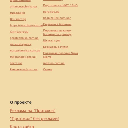
бриллиантами
Подготовка к НМТ / ВНО
alliancetechnika.ua
pereklad.ua
миралинкс
hospice-life.com.ua/
Веб мастер
Перевозка больных
https://motokosmos.ua/
Перевозка лежачих
Синтезаторы
больных за границу
agrotechnika.com.ua
Шкафы купе
perevod.agency
Брендовые сумки
europeservice.com.ua
Натяжные потолки Nova
mk-translations.ua
Stelya
текст юа
maltina.com.ua
kievperevod.com.ua
Cылки
О проекте
Реклама на "Протокол"
"Протокол" без реклами!
Карта сайта