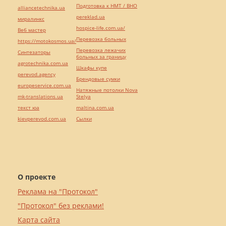
Подготовка к НМТ / ВНО
alliancetechnika.ua
pereklad.ua
миралинкс
hospice-life.com.ua/
Веб мастер
Перевозка больных
https://motokosmos.ua/
Перевозка лежачих
Синтезаторы
больных за границу
agrotechnika.com.ua
Шкафы купе
perevod.agency
Брендовые сумки
europeservice.com.ua
Натяжные потолки Nova
mk-translations.ua
Stelya
текст юа
maltina.com.ua
kievperevod.com.ua
Cылки
О проекте
Реклама на "Протокол"
"Протокол" без реклами!
Карта сайта