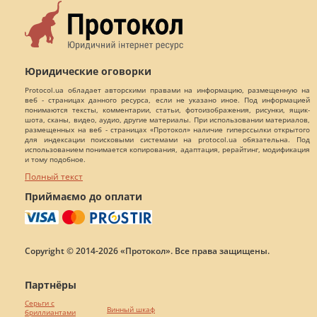
Юридические оговорки
Protocol.ua обладает авторскими правами на информацию, размещенную на
веб - страницах данного ресурса, если не указано иное. Под информацией
понимаются тексты, комментарии, статьи, фотоизображения, рисунки, ящик-
шота, сканы, видео, аудио, другие материалы. При использовании материалов,
размещенных на веб - страницах «Протокол» наличие гиперссылки открытого
для индексации поисковыми системами на protocol.ua обязательна. Под
использованием понимается копирования, адаптация, рерайтинг, модификация
и тому подобное.
Полный текст
Приймаємо до оплати
Copyright © 2014-2026 «Протокол». Все права защищены.
Партнёры
Серьги с
Винный шкаф
бриллиантами