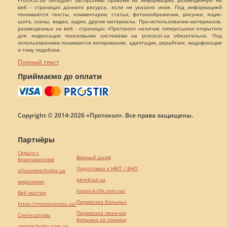
Protocol.ua обладает авторскими правами на информацию, размещенную на
веб - страницах данного ресурса, если не указано иное. Под информацией
понимаются тексты, комментарии, статьи, фотоизображения, рисунки, ящик-
шота, сканы, видео, аудио, другие материалы. При использовании материалов,
размещенных на веб - страницах «Протокол» наличие гиперссылки открытого
для индексации поисковыми системами на protocol.ua обязательна. Под
использованием понимается копирования, адаптация, рерайтинг, модификация
и тому подобное.
Полный текст
Приймаємо до оплати
Copyright © 2014-2026 «Протокол». Все права защищены.
Партнёры
Серьги с
Винный шкаф
бриллиантами
Подготовка к НМТ / ВНО
alliancetechnika.ua
pereklad.ua
миралинкс
hospice-life.com.ua/
Веб мастер
Перевозка больных
https://motokosmos.ua/
Перевозка лежачих
Синтезаторы
больных за границу
agrotechnika.com.ua