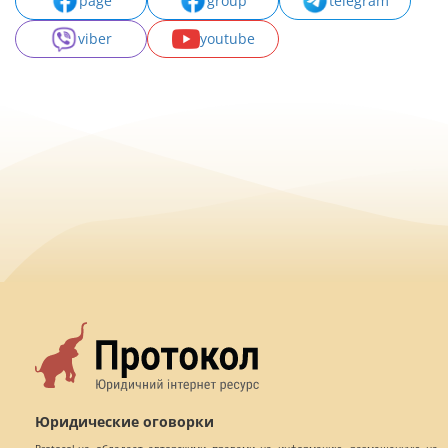
page
group
telegram
viber
youtube
Юридические оговорки