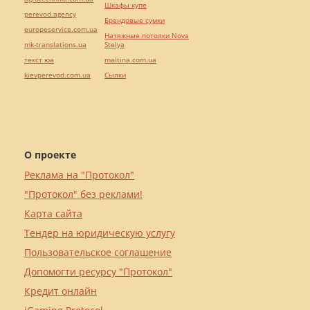
Шкафы купе
perevod.agency
Брендовые сумки
europeservice.com.ua
Натяжные потолки Nova
mk-translations.ua
Stelya
текст юа
maltina.com.ua
kievperevod.com.ua
Cылки
О проекте
Реклама на "Протокол"
"Протокол" без реклами!
Карта сайта
Тендер на юридическую услугу
Пользовательское соглашение
Допомогти ресурсу "Протокол"
Кредит онлайн