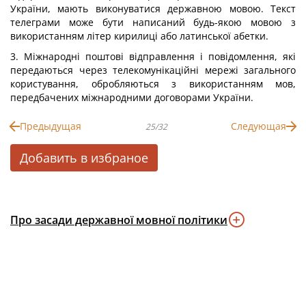
України, мають виконуватися державною мовою. Текст
телеграми може бути написаний будь-якою мовою з
використанням літер кирилиці або латинської абетки.
3. Міжнародні поштові відправлення і повідомлення, які
передаються через телекомунікаційні мережі загального
користування, обробляються з використанням мов,
передбачених міжнародними договорами України.
Предыдущая
Следующая
25/32
Добавить в избраное
Про засади державної мовної політики