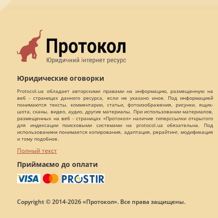
Юридические оговорки
Protocol.ua обладает авторскими правами на информацию, размещенную на
веб - страницах данного ресурса, если не указано иное. Под информацией
понимаются тексты, комментарии, статьи, фотоизображения, рисунки, ящик-
шота, сканы, видео, аудио, другие материалы. При использовании материалов,
размещенных на веб - страницах «Протокол» наличие гиперссылки открытого
для индексации поисковыми системами на protocol.ua обязательна. Под
использованием понимается копирования, адаптация, рерайтинг, модификация
и тому подобное.
Полный текст
Приймаємо до оплати
Copyright © 2014-2026 «Протокол». Все права защищены.