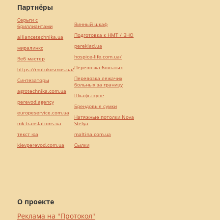
Партнёры
Серьги с
Винный шкаф
бриллиантами
Подготовка к НМТ / ВНО
alliancetechnika.ua
pereklad.ua
миралинкс
hospice-life.com.ua/
Веб мастер
Перевозка больных
https://motokosmos.ua/
Перевозка лежачих
Синтезаторы
больных за границу
agrotechnika.com.ua
Шкафы купе
perevod.agency
Брендовые сумки
europeservice.com.ua
Натяжные потолки Nova
mk-translations.ua
Stelya
текст юа
maltina.com.ua
kievperevod.com.ua
Cылки
О проекте
Реклама на "Протокол"