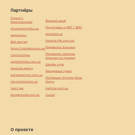
Партнёры
Серьги с
Винный шкаф
бриллиантами
Подготовка к НМТ / ВНО
alliancetechnika.ua
pereklad.ua
миралинкс
hospice-life.com.ua/
Веб мастер
Перевозка больных
https://motokosmos.ua/
Перевозка лежачих
Синтезаторы
больных за границу
agrotechnika.com.ua
Шкафы купе
perevod.agency
Брендовые сумки
europeservice.com.ua
Натяжные потолки Nova
mk-translations.ua
Stelya
текст юа
maltina.com.ua
kievperevod.com.ua
Cылки
О проекте