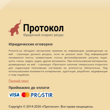
Юридические оговорки
Protocol.ua обладает авторскими правами на информацию, размещенную на
веб - страницах данного ресурса, если не указано иное. Под информацией
понимаются тексты, комментарии, статьи, фотоизображения, рисунки, ящик-
шота, сканы, видео, аудио, другие материалы. При использовании материалов,
размещенных на веб - страницах «Протокол» наличие гиперссылки открытого
для индексации поисковыми системами на protocol.ua обязательна. Под
использованием понимается копирования, адаптация, рерайтинг, модификация
и тому подобное.
Полный текст
Приймаємо до оплати
Copyright © 2014-2026 «Протокол». Все права защищены.