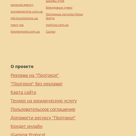
Шкафы купе
perevod.agency
Брендовые сумки
europeservice.com.ua
Натяжные потолки Nova
mk-translations.ua
Stelya
текст юа
maltina.com.ua
kievperevod.com.ua
Cылки
О проекте
Реклама на "Протокол"
"Протокол" без реклами!
Карта сайта
Тендер на юридическую услугу
Пользовательское соглашение
Допомогти ресурсу "Протокол"
Кредит онлайн
iGaming Protocol