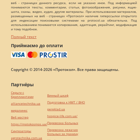
веб - страницах данного ресурса, если не указано иное. Под информацией
понимаются тексты, комментарии, статьи, фотоизображения, рисунки, ящик-
шота, сканы, видео, аудио, другие материалы. При использовании материалов,
размещенных на веб - страницах «Протокол» наличие гиперссылки открытого
для индексации поисковыми системами на protocol.ua обязательна. Под
использованием понимается копирования, адаптация, рерайтинг, модификация
и тому подобное.
Полный текст
Приймаємо до оплати
Copyright © 2014-2026 «Протокол». Все права защищены.
Партнёры
Серьги с
Винный шкаф
бриллиантами
Подготовка к НМТ / ВНО
alliancetechnika.ua
pereklad.ua
миралинкс
hospice-life.com.ua/
Веб мастер
Перевозка больных
https://motokosmos.ua/
Перевозка лежачих
Синтезаторы
больных за границу
agrotechnika.com.ua