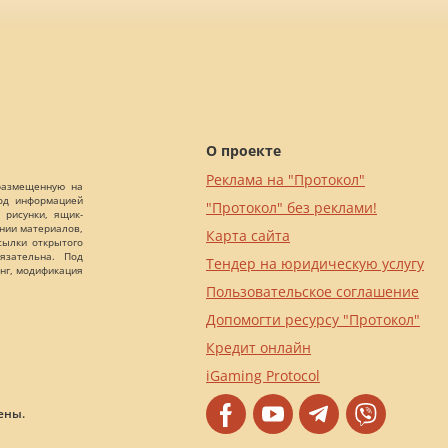
О проекте
Реклама на "Протокол"
 размещенную на
Под информацией
"Протокол" без реклами!
 рисунки, ящик-
ании материалов,
Карта сайта
сылки открытого
язательна. Под
Тендер на юридическую услугу
нг, модификация
Пользовательское соглашение
Допомогти ресурсу "Протокол"
Кредит онлайн
iGaming Protocol
ены.