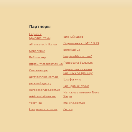
Партнёры
Серьги с
Винный шкаф
бриллиантами
Подготовка к НМТ / ВНО
alliancetechnika.ua
pereklad.ua
миралинкс
hospice-life.com.ua/
Веб мастер
Перевозка больных
https://motokosmos.ua/
Перевозка лежачих
Синтезаторы
больных за границу
agrotechnika.com.ua
Шкафы купе
perevod.agency
Брендовые сумки
europeservice.com.ua
Натяжные потолки Nova
mk-translations.ua
Stelya
текст юа
maltina.com.ua
kievperevod.com.ua
Cылки