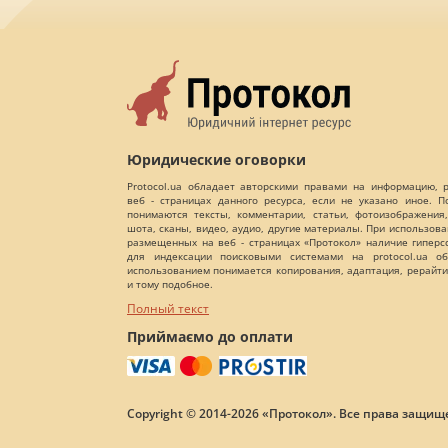
Юридические оговорки
Protocol.ua обладает авторскими правами на информацию,
веб - страницах данного ресурса, если не указано иное. 
понимаются тексты, комментарии, статьи, фотоизображения,
шота, сканы, видео, аудио, другие материалы. При использов
размещенных на веб - страницах «Протокол» наличие гиперс
для индексации поисковыми системами на protocol.ua об
использованием понимается копирования, адаптация, рерайти
и тому подобное.
Полный текст
Приймаємо до оплати
Copyright © 2014-2026 «Протокол». Все права защищ