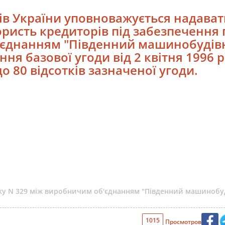
сів України уповноважується надават
користь кредиторів під забезпечення
єднанням "Південний машинобудівн
ня базової угоди від 2 квітня 1996 р
о 80 відсотків зазначеної угоди.
року N 329 між виробничим об'єднанням "Південний машинобуд
1015
Просмотров