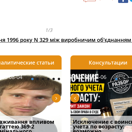
1/3
ітня 1996 року N 329 між виробничим об'єднанн
алитические статьи
Консультации
08-05
26-08-04
2026-07-24
2026-08-05
2026-08-04
2026-08-06
2026-07-30
трафував
вживання впливом
Обшук у житлі або офісі:
Чоловік помер, але
Переоформлення
Исключение с воинс
При зарахуванні в
ира військової
статтею 369-2
як діяти з перших
позика залишилася: як
відстрочки за іншою
учета по возрасту:
покарання днів
и за ігн
мінального
хвилин
фраза «на
підставою: нов
возможно
тримання пі