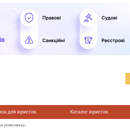
исы для юристов
Каталог юристов
ни уповноважу...