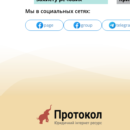
Мы в социальных сетях:
page
group
telegr