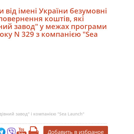
и від імені України безумовні
 повернення коштів, які
ий завод" у межах програми
оку N 329 з компанією "Sea
івний завод" і компанією "Sea Launсh"
Добавить в избраное