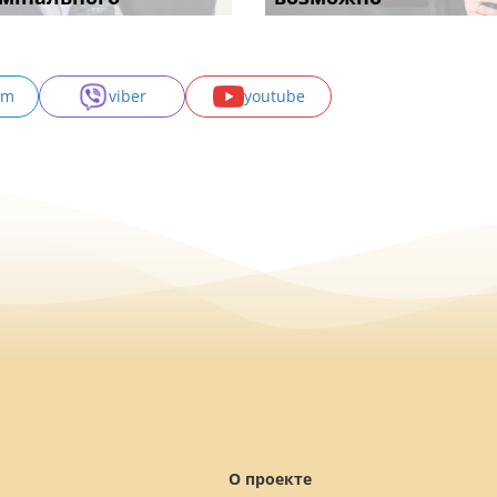
am
viber
youtube
О проекте