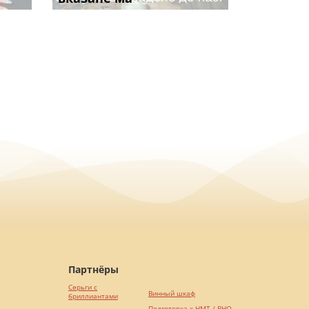
Партнёры
Серьги с
Винный шкаф
бриллиантами
Подготовка к НМТ / ВНО