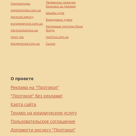
Перевозка лежачих
Синтезаторы
больных за границу
agrotechnika.com.ua
Шкафы купе
perevod.agency
Брендовые сумки
europeservice.com.ua
Натяжные потолки Nova
mk-translations.ua
Stelya
текст юа
maltina.com.ua
kievperevod.com.ua
Cылки
О проекте
Реклама на "Протокол"
"Протокол" без реклами!
Карта сайта
Тендер на юридическую услугу
Пользовательское соглашение
Допомогти ресурсу "Протокол"