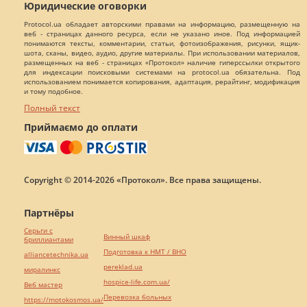
Юридические оговорки
Protocol.ua обладает авторскими правами на информацию, размещенную на
веб - страницах данного ресурса, если не указано иное. Под информацией
понимаются тексты, комментарии, статьи, фотоизображения, рисунки, ящик-
шота, сканы, видео, аудио, другие материалы. При использовании материалов,
размещенных на веб - страницах «Протокол» наличие гиперссылки открытого
для индексации поисковыми системами на protocol.ua обязательна. Под
использованием понимается копирования, адаптация, рерайтинг, модификация
и тому подобное.
Полный текст
Приймаємо до оплати
Copyright © 2014-2026 «Протокол». Все права защищены.
Партнёры
Серьги с
Винный шкаф
бриллиантами
Подготовка к НМТ / ВНО
alliancetechnika.ua
pereklad.ua
миралинкс
hospice-life.com.ua/
Веб мастер
Перевозка больных
https://motokosmos.ua/