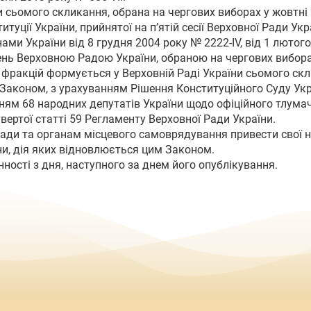
и сьомого скликання, обрана на чергових виборах у жовтні
уції України, прийнятої на п’ятій сесії Верховної Ради Укра
и України від 8 грудня 2004 року № 2222-IV, від 1 лютого 
ень Верховною Радою України, обраною на чергових вибора
х фракцій формується у Верховній Раді України сьомого скл
Законом, з урахуванням Рішення Конституційного Суду Укра
ням 68 народних депутатів України щодо офіційного тлума
твертої статті 59 Регламенту Верховної Ради України.
ади та органам місцевого самоврядування привести свої но
и, дія яких відновлюється цим Законом.
ності з дня, наступного за днем його опублікування.