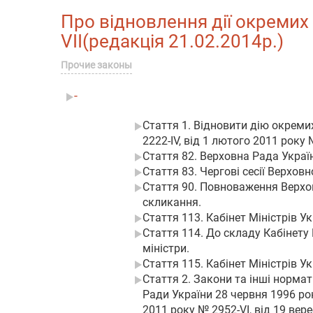
Про відновлення дії окремих п
VII(редакція 21.02.2014р.)
Прочие законы
-
Стаття 1. Відновити дію окреми
2222-IV, від 1 лютого 2011 року 
Стаття 82. Верховна Рада Украї
Стаття 83. Чергові сесії Верхо
Стаття 90. Повноваження Верхов
скликання.
Стаття 113. Кабінет Міністрів У
Стаття 114. До складу Кабінету М
міністри.
Стаття 115. Кабінет Міністрів
Стаття 2. Закони та інші нормати
Ради України 28 червня 1996 рок
2011 року № 2952-VI, від 19 вере