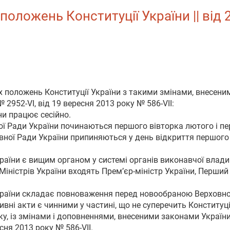
оложень Конституції України || від 
х положень Конституції України з такими змінами, внесени
№ 2952-VI, від 19 вересня 2013 року № 586-VII:
ни працює сесійно.
вної Ради України починаються першого вівторка лютого і п
ної Ради України припиняються у день відкриття першого 
країни є вищим органом у системі органів виконавчої влади
іністрів України входять Прем’єр-міністр України, Перший в
 України складає повноваження перед новообраною Верховн
вні акти є чинними у частині, що не суперечить Конституції 
у, із змінами і доповненнями, внесеними законами України 
сня 2013 року № 586-VII.