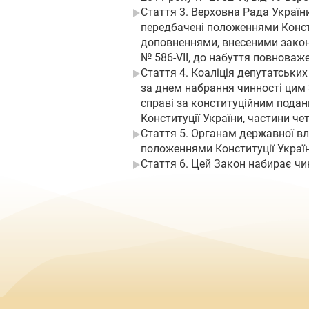
Стаття 3. Верховна Рада Україн
передбачені положеннями Констит
доповненнями, внесеними законам
№ 586-VII, до набуття повноваж
Стаття 4. Коаліція депутатськи
за днем набрання чинності цим 
справі за конституційним подан
Конституції України, частини че
Стаття 5. Органам державної вл
положеннями Конституції Україн
Стаття 6. Цей Закон набирає чин