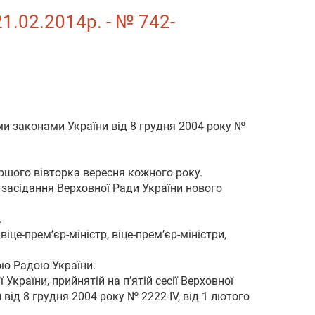
21.02.2014р. - № 742-
ми законами України від 8 грудня 2004 року №
ершого вівторка вересня кожного року.
засідання Верховної Ради України нового
.
іце-прем’єр-міністр, віце-прем’єр-міністри,
ою Радою України.
України, прийнятій на п’ятій сесії Верховної
від 8 грудня 2004 року № 2222-IV, від 1 лютого