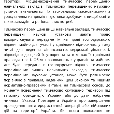
території. Місцезнаходження тимчасово переміщених
навчальних закладів, тимчасово переміщених наукових
установ визначається їх засновником (засновниками) з
урахуванням напрямів підготовки здобувачів вищої освіти
таких закладів та регіональних потреб.
Тимчасово переміщені вищі навчальні заклади, тимчасово
переміщені наукові установи мають право
використовувати передане їм на праві господарського
відання майно для участі у цивільних відносинах, у тому
числі для ведення фінансово-господарської діяльності,
відповідно до цілей їх утворення та в межах їх цивільної
правоздатності. Обсяг повноважень з управління майном,
яке було передане в господарське відання тимчасово
переміщених вищих навчальних закладів, тимчасово
переміщених наукових установ, може бути розширено
порівняно з правами, наданими цим Законом та іншими
нормативно-правовими актами, на тимчасовій основі, до
моменту повернення тимчасово окупованої території під
загальну юрисдикцію України або до дати набрання
чинності Указом Президента України про завершення
проведення антитерористичної операції або військових
дій на території України. Дія цього положення не