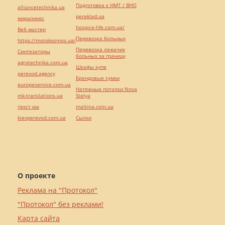
Подготовка к НМТ / ВНО
alliancetechnika.ua
pereklad.ua
миралинкс
hospice-life.com.ua/
Веб мастер
Перевозка больных
https://motokosmos.ua/
Перевозка лежачих
Синтезаторы
больных за границу
agrotechnika.com.ua
Шкафы купе
perevod.agency
Брендовые сумки
europeservice.com.ua
Натяжные потолки Nova
mk-translations.ua
Stelya
текст юа
maltina.com.ua
kievperevod.com.ua
Cылки
О проекте
Реклама на "Протокол"
"Протокол" без реклами!
Карта сайта