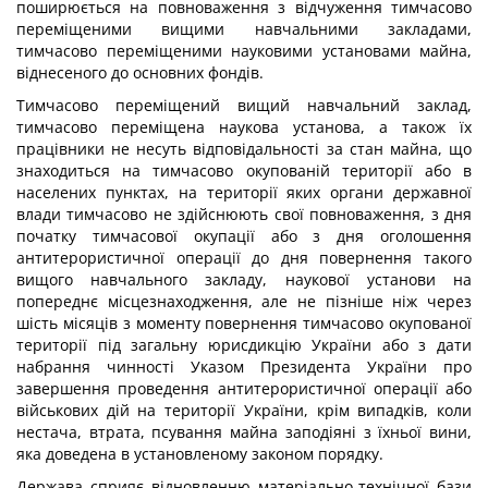
поширюється на повноваження з відчуження тимчасово
переміщеними вищими навчальними закладами,
тимчасово переміщеними науковими установами майна,
віднесеного до основних фондів.
Тимчасово переміщений вищий навчальний заклад,
тимчасово переміщена наукова установа, а також їх
працівники не несуть відповідальності за стан майна, що
знаходиться на тимчасово окупованій території або в
населених пунктах, на території яких органи державної
влади тимчасово не здійснюють свої повноваження, з дня
початку тимчасової окупації або з дня оголошення
антитерористичної операції до дня повернення такого
вищого навчального закладу, наукової установи на
попереднє місцезнаходження, але не пізніше ніж через
шість місяців з моменту повернення тимчасово окупованої
території під загальну юрисдикцію України або з дати
набрання чинності Указом Президента України про
завершення проведення антитерористичної операції або
військових дій на території України, крім випадків, коли
нестача, втрата, псування майна заподіяні з їхньої вини,
яка доведена в установленому законом порядку.
Держава сприяє відновленню матеріально-технічної бази