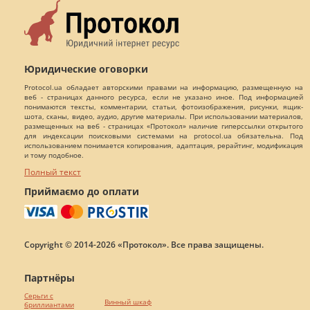
Юридические оговорки
Protocol.ua обладает авторскими правами на информацию, размещенную на
веб - страницах данного ресурса, если не указано иное. Под информацией
понимаются тексты, комментарии, статьи, фотоизображения, рисунки, ящик-
шота, сканы, видео, аудио, другие материалы. При использовании материалов,
размещенных на веб - страницах «Протокол» наличие гиперссылки открытого
для индексации поисковыми системами на protocol.ua обязательна. Под
использованием понимается копирования, адаптация, рерайтинг, модификация
и тому подобное.
Полный текст
Приймаємо до оплати
Copyright © 2014-2026 «Протокол». Все права защищены.
Партнёры
Серьги с
Винный шкаф
бриллиантами