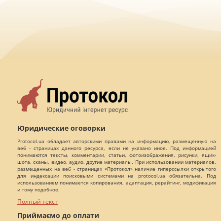
Юридические оговорки
Protocol.ua обладает авторскими правами на информацию, размещенную на
веб - страницах данного ресурса, если не указано иное. Под информацией
понимаются тексты, комментарии, статьи, фотоизображения, рисунки, ящик-
шота, сканы, видео, аудио, другие материалы. При использовании материалов,
размещенных на веб - страницах «Протокол» наличие гиперссылки открытого
для индексации поисковыми системами на protocol.ua обязательна. Под
использованием понимается копирования, адаптация, рерайтинг, модификация
и тому подобное.
Полный текст
Приймаємо до оплати