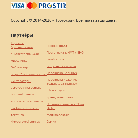
Copyright © 2014-2026 «Протокол». Все права защищены.
Партнёры
Серьги с
Винный шкаф
бриллиантами
Подготовка к НМТ / ВНО
alliancetechnika.ua
pereklad.ua
миралинкс
hospice-life.com.ua/
Веб мастер
Перевозка больных
https://motokosmos.ua/
Перевозка лежачих
Синтезаторы
больных за границу
agrotechnika.com.ua
Шкафы купе
perevod.agency
Брендовые сумки
europeservice.com.ua
Натяжные потолки Nova
mk-translations.ua
Stelya
текст юа
maltina.com.ua
kievperevod.com.ua
Cылки