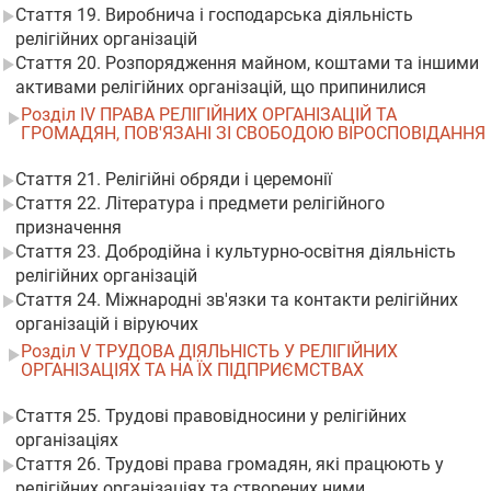
Стаття 19. Виробнича і господарська діяльність
релігійних організацій
Стаття 20. Розпорядження майном, коштами та іншими
активами релігійних організацій, що припинилися
Розділ IV ПРАВА РЕЛІГІЙНИХ ОРГАНІЗАЦІЙ ТА
ГРОМАДЯН, ПОВ'ЯЗАНІ ЗІ СВОБОДОЮ ВІРОСПОВІДАННЯ
Стаття 21. Релігійні обряди і церемонії
Стаття 22. Література і предмети релігійного
призначення
Стаття 23. Добродійна і культурно-освітня діяльність
релігійних організацій
Стаття 24. Міжнародні зв'язки та контакти релігійних
організацій і віруючих
Розділ V ТРУДОВА ДІЯЛЬНІСТЬ У РЕЛІГІЙНИХ
ОРГАНІЗАЦІЯХ ТА НА ЇХ ПІДПРИЄМСТВАХ
Стаття 25. Трудові правовідносини у релігійних
організаціях
Стаття 26. Трудові права громадян, які працюють у
релігійних організаціях та створених ними